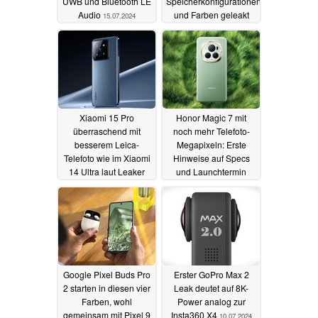
UWB und Bluetooth LE
Speicherkonfigurationen
Audio
und Farben geleakt
15.07.2024
11.07.2024
Xiaomi 15 Pro
Honor Magic 7 mit
überraschend mit
noch mehr Telefoto-
besserem Leica-
Megapixeln: Erste
Telefoto wie im Xiaomi
Hinweise auf Specs
14 Ultra laut Leaker
und Launchtermin
geleakt
11.07.2024
11.07.2024
Google Pixel Buds Pro
Erster GoPro Max 2
2 starten in diesen vier
Leak deutet auf 8K-
Farben, wohl
Power analog zur
gemeinsam mit Pixel 9
Insta360 X4
10.07.2024