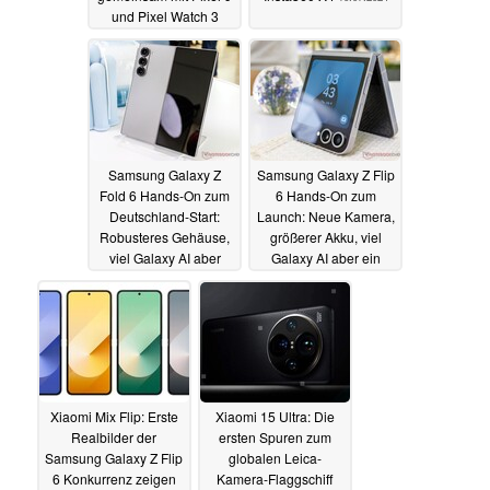
und Pixel Watch 3
11.07.2024
Samsung Galaxy Z
Samsung Galaxy Z Flip
Fold 6 Hands-On zum
6 Hands-On zum
Deutschland-Start:
Launch: Neue Kamera,
Robusteres Gehäuse,
größerer Akku, viel
viel Galaxy AI aber
Galaxy AI aber ein
kaum Vorbesteller-
großes Manko bleibt
Deals
10.07.2024
10.07.2024
Xiaomi Mix Flip: Erste
Xiaomi 15 Ultra: Die
Realbilder der
ersten Spuren zum
Samsung Galaxy Z Flip
globalen Leica-
6 Konkurrenz zeigen
Kamera-Flaggschiff