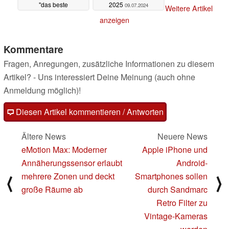
"das beste
2025
09.07.2024
Weitere Artikel
Klapphandy" von allen
anzeigen
Seiten
09.07.2024
Kommentare
Fragen, Anregungen, zusätzliche Informationen zu diesem
Artikel? - Uns interessiert Deine Meinung (auch ohne
Anmeldung möglich)!
Diesen Artikel kommentieren / Antworten
Ältere News
Neuere News
eMotion Max: Moderner
Apple iPhone und
Annäherungssensor erlaubt
Android-
mehrere Zonen und deckt
Smartphones sollen
⟨
⟩
große Räume ab
durch Sandmarc
Retro Filter zu
Vintage-Kameras