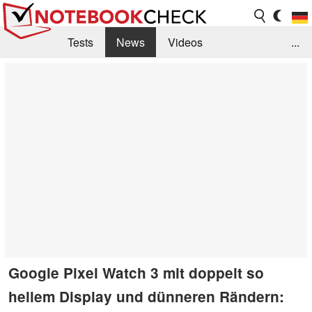
Tests
News
Videos
...
Benchmarks & Tech
Externe Tests
Kaufberatung
Deals
Suche
Jobs
Forum
Google Pixel Watch 3 mit doppelt so
hellem Display und dünneren Rändern: