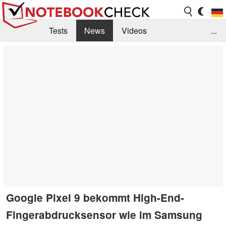
Tests
News
Videos
...
Benchmarks & Tech
Externe Tests
Kaufberatung
Deals
Suche
Jobs
Forum
Google Pixel 9 bekommt High-End-
Fingerabdrucksensor wie im Samsung