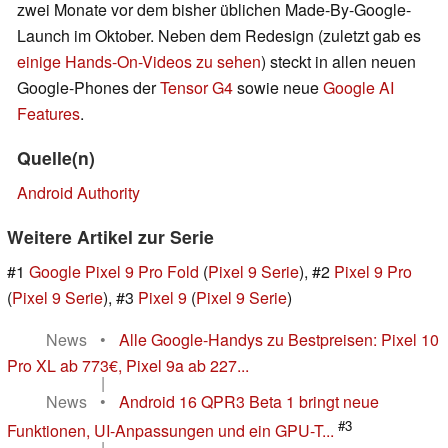
zwei Monate vor dem bisher üblichen Made-By-Google-
Launch im Oktober. Neben dem Redesign (zuletzt gab es
einige Hands-On-Videos zu sehen
) steckt in allen neuen
Google-Phones der
Tensor G4
sowie neue
Google AI
Features
.
Quelle(n)
Android Authority
Weitere Artikel zur Serie
#1
Google Pixel 9 Pro Fold
(
Pixel 9 Serie
), #2
Pixel 9 Pro
(
Pixel 9 Serie
), #3
Pixel 9
(
Pixel 9 Serie
)
News
•
Alle Google-Handys zu Bestpreisen: Pixel 10
Pro XL ab 773€, Pixel 9a ab 227...
|
News
•
Android 16 QPR3 Beta 1 bringt neue
#3
Funktionen, UI-Anpassungen und ein GPU-T...
|