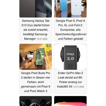
Samsung Galaxy Tab
Google Pixel 9, Pixel 9
S10 Duo startet früher
Pro, XL und Fold 2:
als zuletzt erwartet,
Europreise, alle
bestätigt Samsung-
Speicherkonfigurationen
Manager
und Farben geleakt
13.07.2024
11.07.2024
Google Pixel Buds Pro
Erster GoPro Max 2
2 starten in diesen vier
Leak deutet auf 8K-
Farben, wohl
Power analog zur
gemeinsam mit Pixel 9
Insta360 X4
10.07.2024
und Pixel Watch 3
11.07.2024