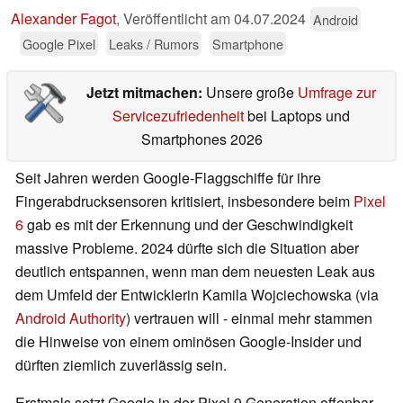
Alexander Fagot
,
Veröffentlicht am
04.07.2024
Android
Google Pixel
Leaks / Rumors
Smartphone
Jetzt mitmachen:
Unsere große
Umfrage zur
Servicezufriedenheit
bei Laptops und
Smartphones 2026
Seit Jahren werden Google-Flaggschiffe für ihre
Fingerabdrucksensoren kritisiert, insbesondere beim
Pixel
6
gab es mit der Erkennung und der Geschwindigkeit
massive Probleme. 2024 dürfte sich die Situation aber
deutlich entspannen, wenn man dem neuesten Leak aus
dem Umfeld der Entwicklerin Kamila Wojciechowska (via
Android Authority
) vertrauen will - einmal mehr stammen
die Hinweise von einem ominösen Google-Insider und
dürften ziemlich zuverlässig sein.
Erstmals setzt Google in der Pixel 9 Generation offenbar