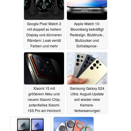
Google Pixel Watch 3
Apple Watch 10:
mit doppelt so hellem
Bloomberg bekräftigt
Display und dünneren
Redesign. Blutdruck-,
Rändern: Leak verrät
Blutzucker und
Farben und mehr
Schlafapnoe-
Specs
Erkennung verzögern
09.07.2024
sich aber
07.07.2024
Xiaomi 15 mit
Samsung Galaxy S24
größerem Akku und
Ultra: August-Update
neuem Xiaomi-Chip,
soll wieder viele
potentielles Xiaomi
Kamera-
15S Pro am Horizont
Verbesserungen
bringen
07.07.2024
07.07.2024