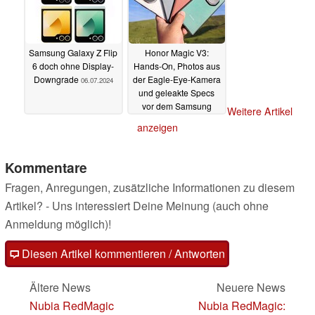
Samsung Galaxy Z Flip
Honor Magic V3:
6 doch ohne Display-
Hands-On, Photos aus
Downgrade
der Eagle-Eye-Kamera
06.07.2024
und geleakte Specs
vor dem Samsung
Weitere Artikel
Galaxy Z Fold 6
anzeigen
Launch
06.07.2024
Kommentare
Fragen, Anregungen, zusätzliche Informationen zu diesem
Artikel? - Uns interessiert Deine Meinung (auch ohne
Anmeldung möglich)!
Diesen Artikel kommentieren / Antworten
Ältere News
Neuere News
Nubia RedMagic
Nubia RedMagic: