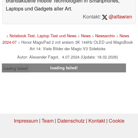
brandaktuelle mobile Technologien in Smartphones,
Laptops und Gadgets aller Art.
Kontakt:
@alfawien
>
Notebook Test, Laptop Test und News
>
News
>
Newsarchiv
>
News
2024-07
> Honor MagicPad 2 mit erstem 3K 144Hz OLED und MagicBook
Art 14: Viele Bilder der Magic V3 Sidekicks
Autor: Alexander Fagot, 4.07.2024 (Update: 18.02.2026)
loading failed!
loading failed!
Impressum
|
Team
|
Datenschutz
|
Kontakt
|
Cookie
Einstellungen
| 01.08.2026 02:24
* Beim Kauf über einen Affiliate-Link kann Notebookcheck eine Vergütung