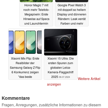
Honor Magic 7 mit
Google Pixel Watch 3
noch mehr Telefoto-
mit doppelt so hellem
Megapixeln: Erste
Display und dünneren
Hinweise auf Specs
Rändern: Leak verrät
und Launchtermin
Farben und mehr
geleakt
Specs
11.07.2024
09.07.2024
Xiaomi Mix Flip: Erste
Xiaomi 15 Ultra: Die
Realbilder der
ersten Spuren zum
Samsung Galaxy Z Flip
globalen Leica-
6 Konkurrenz zeigen
Kamera-Flaggschiff
"das beste
2025
09.07.2024
Weitere Artikel
Klapphandy" von allen
anzeigen
Seiten
09.07.2024
Kommentare
Fragen, Anregungen, zusätzliche Informationen zu diesem