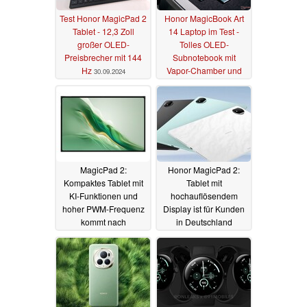
Test Honor MagicPad 2
Honor MagicBook Art
Tablet - 12,3 Zoll
14 Laptop im Test -
großer OLED-
Tolles OLED-
Preisbrecher mit 144
Subnotebook mit
Hz
Vapor-Chamber und
30.09.2024
innovativer Kamera
05.09.2024
MagicPad 2:
Honor MagicPad 2:
Kompaktes Tablet mit
Tablet mit
KI-Funktionen und
hochauflösendem
hoher PWM-Frequenz
Display ist für Kunden
kommt nach
in Deutschland
Deutschland
erhältlich - mit
05.09.2024
Fallstricken und
Einschränkungen
14.08.2024