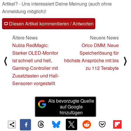
Artikel? - Uns interessiert Deine Meinung (auch ohne
Anmeldung möglich)!
Diesen Artikel kommentieren / Antworten
Ältere News
Neuere News
Nubia RedMagic:
Orico DMM: Neue
Starker OLED-Monitor
Speicherlösung für
⟨
⟩
ist schnell und hell,
höchste Ansprüche mit bis
Gaming-Controller mit
zu 112 Terabyte
Zusatztasten und Hall-
Sensoren vorgestellt
Als bevorzugte Quelle
auf Google
hinzufügen