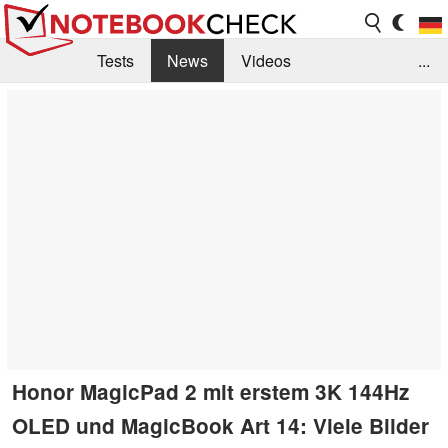
Tests
News
Videos
...
Benchmarks & Tech
Externe Tests
Kaufberatung
Deals
Suche
Jobs
Forum
Honor MagicPad 2 mit erstem 3K 144Hz
OLED und MagicBook Art 14: Viele Bilder