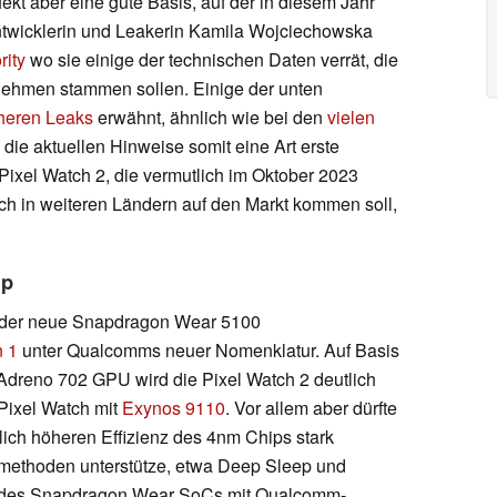
rfekt aber eine gute Basis, auf der in diesem Jahr
 Entwicklerin und Leakerin Kamila Wojciechowska
rity
wo sie einige der technischen Daten verrät, die
rnehmen stammen sollen. Einige der unten
üheren Leaks
erwähnt, ähnlich wie bei den
vielen
 die aktuellen Hinweise somit eine Art erste
Pixel Watch 2, die vermutlich im Oktober 2023
auch in weiteren Ländern auf den Markt kommen soll,
ip
 der neue Snapdragon Wear 5100
 1
unter Qualcomms neuer Nomenklatur. Auf Basis
Adreno 702 GPU wird die Pixel Watch 2 deutlich
 Pixel Watch mit
Exynos 9110
. Vor allem aber dürfte
tlich höheren Effizienz des 4nm Chips stark
methoden unterstütze, etwa Deep Sleep und
ion des Snapdragon Wear SoCs mit Qualcomm-