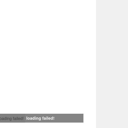
loading failed!
loading failed!