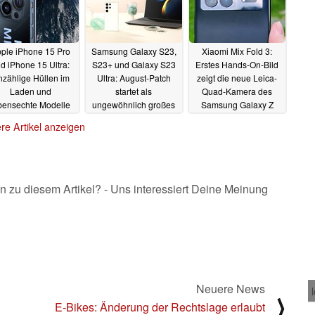
ple iPhone 15 Pro
Samsung Galaxy S23,
Xiaomi Mix Fold 3:
d iPhone 15 Ultra:
S23+ und Galaxy S23
Erstes Hands-On-Bild
zählige Hüllen im
Ultra: August-Patch
zeigt die neue Leica-
Laden und
startet als
Quad-Kamera des
bensechte Modelle
ungewöhnlich großes
Samsung Galaxy Z
bestätigen neue
Update-Paket
Fold5 Konkurrenten
08.08.2023
re Artikel anzeigen
Design-Features
06.08.2023
08.08.2023
n zu diesem Artikel? - Uns interessiert Deine Meinung
Neuere News
⟩
E-Bikes: Änderung der Rechtslage erlaubt