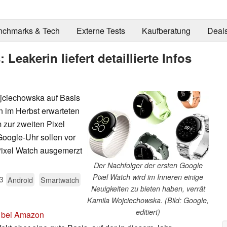
nchmarks & Tech
Externe Tests
Kaufberatung
Deal
Leakerin liefert detaillierte Infos
jciechowska auf Basis
n im Herbst erwarteten
 zur zweiten Pixel
Google-Uhr sollen vor
Pixel Watch ausgemerzt
Der Nachfolger der ersten Google
Pixel Watch wird im Inneren einige
3
Android
Smartwatch
Neuigkeiten zu bieten haben, verrät
Kamila Wojciechowska. (Bild: Google,
editiert)
r
bei Amazon