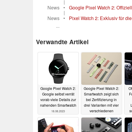
|
News
•
Google Pixel Watch 2: Offiziel
|
News
•
Pixel Watch 2: Exklusiv für die
...
Verwandte Artikel
Google Pixel Watch 2:
Google Pixel Watch 2:
Of
Google selbst verrät
Smartwatch zeigt sich
F
vorab viele Details zur
bei Zertifizierung in
nahenden Smartwatch
drei Varianten mit vier
verschiedenen
s
18.08.2023
Armbändern
12.08.2023
Ga
A