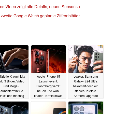
les Video zeigt alle Details, neuen Sensor so...
 zweite Google Watch geplante Ziffernblätter...
fizielle Xiaomi Mix
Apple iPhone 15
Leaker: Samsung
old 3 Bilder, Video
Launchevent:
Galaxy S24 Ultra
und Mega-
Bloomberg verrät
bekommt doch ein
Launchtermin: So
neuen und wohl
starkes Telefoto-
chick und mächtig
finalen Termin sowie
Kamera-Upgrade
wird die Samsung
Details
09.08.2023
09.08.2023
laxy Z Fold5 Leica-
lternative
09.08.2023