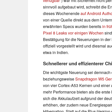
verfügbar
) war mit Sicherheit nicht pe
sinnvoll aufgebaut wird, schreibt die
dieses Wochenende
auf Android Autho
von einer Quelle direkt aus dem Unte
erwähnten Specs wurden bereits
in fr
Pixel 8 Leaks vor einigen Wochen
sind
Bestätigung für die Neuerungen in der 
offiziell vorgestellt wird und diesmal 
etwa in Indien.
Schnellerer und effizienterer Ch
Die wichtigste Neuerung sei demnach
beziehungsweise
Snapdragon W5 Gen
von vier Cortex-A53 Kernen und einer 
mehr Performance bieten als die erste
sich die Akkulaufzeit aufgrund der deu
erhöhen, der zudem neue Energiespar
Hibernation. Statt auf die Plus-Vers