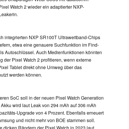
ixel Watch 2 wieder ein adaptierter NXP-
Leakerin.
ich integrierten NXP SR100T Ultraweitband-Chips
fern, etwa eine genauere Suchfunktion im Find-
ls Autoschlüssel. Auch Medienfunktionen könnten
 der Pixel Watch 2 profitieren, wenn externe
ixel Tablet direkt ohne Umweg über das
utzt werden können.
eren SoC soll in der neuen Pixel Watch Generation
r Akku wird laut Leak von 294 mAh auf 306 mAh
pazitäts-Upgrade von 4 Prozent. Ebenfalls erneuert
 Samsung und nicht mehr von BOE stammen soll.
se dicken Rändern der Pixel Watch in 2023 laut