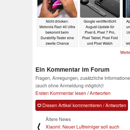
Nicht drücken:
Google veröffentlicht
Ap
Motorola Razr 40 Ultra
August-Update für
un
bekommt beim
Pixel 6, Pixel 7 Pro,
Un
Durability-Tester eine
Pixel Tablet, Pixel Fold
zweite Chance
und Pixel Watch
le
08.08.2023
08.08.2023
Weite
Ein Kommentar im Forum
Fragen, Anregungen, zusätzliche Informatione
(auch ohne Anmeldung möglich)!
Ersten Kommentar lesen
/
Antworten
Diesen Artikel kommentieren / Antworten
Ältere News
⟨
Xiaomi: Neuer Luftreiniger soll auch