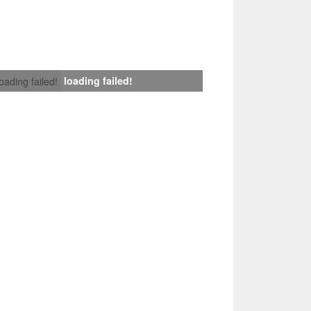
loading failed!
loading failed!