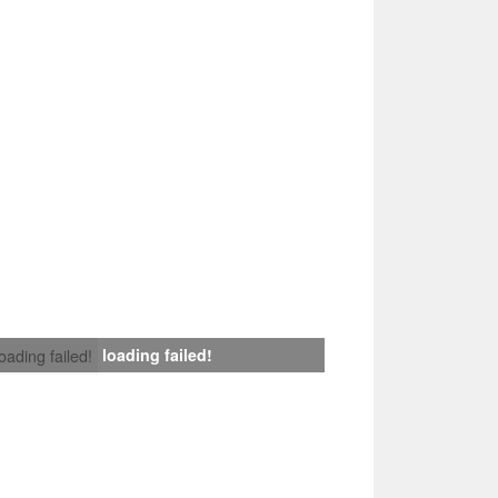
loading failed!
loading failed!