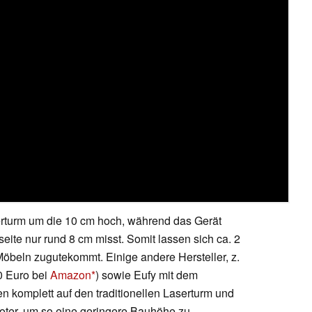
erturm um die 10 cm hoch, während das Gerät
eite nur rund 8 cm misst. Somit lassen sich ca. 2
öbeln zugutekommt. Einige andere Hersteller, z.
0 Euro bei
Amazon
) sowie Eufy mit dem
n komplett auf den traditionellen Laserturm und
boter, um so eine geringere Bauhöhe zu