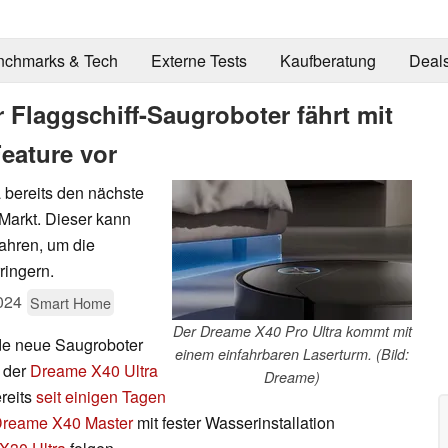
nchmarks & Tech
Externe Tests
Kaufberatung
Deal
 Flaggschiff-Saugroboter fährt mit
eature vor
 bereits den nächste
Markt. Dieser kann
fahren, um die
ringern.
024
Smart Home
Der Dreame X40 Pro Ultra kommt mit
nde neue Saugroboter
einem einfahrbaren Laserturm. (Bild:
d der
Dreame X40 Ultra
Dreame)
ereits
seit einigen Tagen
reame X40 Master
mit fester Wasserinstallation