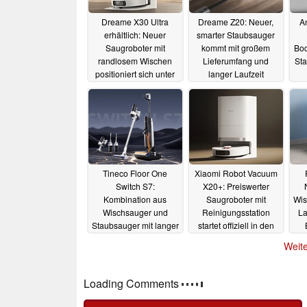
Dreame X30 Ultra
Dreame Z20: Neuer,
A
erhältlich: Neuer
smarter Staubsauger
Saugroboter mit
kommt mit großem
Bod
randlosem Wischen
Lieferumfang und
St
positioniert sich unter
langer Laufzeit
dem X40 Ultra
Tec
03.07.2024
Flaggschiff
09.07.2024
Tineco Floor One
Xiaomi Robot Vacuum
Switch S7:
X20+: Preiswerter
Kombination aus
Saugroboter mit
Wis
Wischsauger und
Reinigungsstation
La
Staubsauger mit langer
startet offiziell in den
Akkulaufzeit startet in
Verkauf, dank
kl
Weite
den Verkauf
Gutschein mit Rabatt
01.05.2024
30.04.2024
Loading Comments