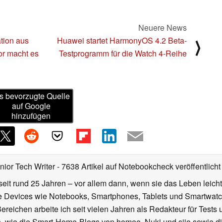
Neuere News
tion aus
Huawei startet HarmonyOS 4.2 Beta-
⟩
or macht es
Testprogramm für die Watch 4-Reihe
s bevorzugte Quelle
auf Google
hinzufügen
nior Tech Writer
- 7638 Artikel auf Notebookcheck veröffentlicht
seit rund 25 Jahren – vor allem dann, wenn sie das Leben leicht
le Devices wie Notebooks, Smartphones, Tablets und Smartw
reichen arbeite ich seit vielen Jahren als Redakteur für Tests 
 wie die Smart-Home-Blogs von homee, Nuki und siio sowie di