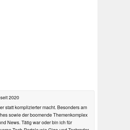
seit 2020
er statt komplizierter macht. Besonders am
atches sowie der boomende Themenkomplex
und News. Tätig war oder bin ich für
verse Tech-Portale wie Giga und Techradar.