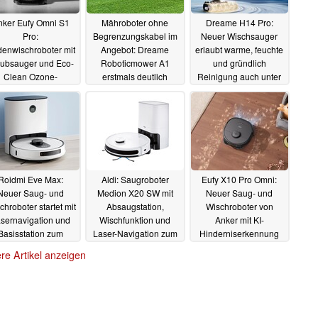
nker Eufy Omni S1
Mähroboter ohne
Dreame H14 Pro:
Pro:
Begrenzungskabel im
Neuer Wischsauger
enwischroboter mit
Angebot: Dreame
erlaubt warme, feuchte
aubsauger und Eco-
Roboticmower A1
und gründlich
Clean Ozone-
erstmals deutlich
Reinigung auch unter
hnologie erhältlich
reduziert
Möbeln
22.05.2024
06.05.2024
14.06.2024
Roidmi Eve Max:
Aldi: Saugroboter
Eufy X10 Pro Omni:
Neuer Saug- und
Medion X20 SW mit
Neuer Saug- und
chroboter startet mit
Absaugstation,
Wischroboter von
sernavigation und
Wischfunktion und
Anker mit KI-
Basisstation zum
Laser-Navigation zum
Hinderniserkennung
einen Preis
Schnäppchenpreis
und Reinigungsstation
27.04.2024
re Artikel anzeigen
erhältlich
19.04.2024
15.04.2024