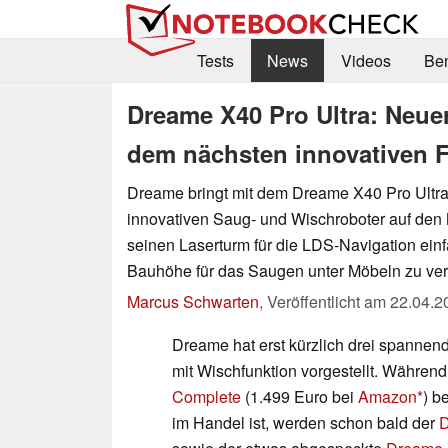
Tests
News
Videos
Be
Dreame X40 Pro Ultra: Neuer
dem nächsten innovativen F
Dreame bringt mit dem Dreame X40 Pro Ultra
innovativen Saug- und Wischroboter auf den 
seinen Laserturm für die LDS-Navigation ein
Bauhöhe für das Saugen unter Möbeln zu ver
Marcus Schwarten
,
Veröffentlicht am
22.04.2
Dreame hat erst kürzlich drei spanne
mit Wischfunktion vorgestellt. Währen
Complete
(1.499 Euro bei
Amazon
) b
im Handel ist, werden schon bald der
D