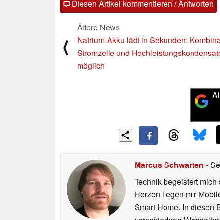
Diesen Artikel kommentieren / Antworten
Ältere News
Natrium-Akku lädt in Sekunden: Kombina
⟨
Stromzelle und Hochleistungskondensat
möglich
Al
Marcus Schwarten
- Se
Technik begeistert mich 
Herzen liegen mir Mobi
Smart Home. In diesen Be
verschiedene Webseiten,