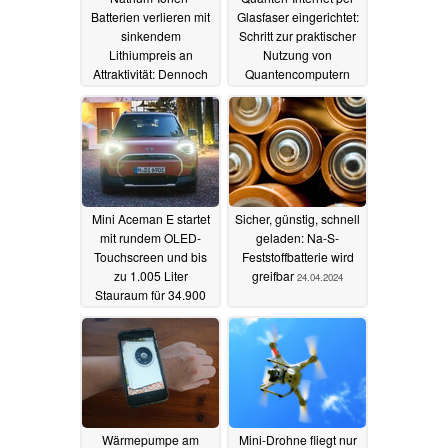
Batterien verlieren mit
Glasfaser eingerichtet:
sinkendem
Schritt zur praktischer
Lithiumpreis an
Nutzung von
Attraktivität: Dennoch
Quantencomputern
plant CATL
25.04.2024
Lizenzierung
06.05.2024
Mini Aceman E startet
Sicher, günstig, schnell
mit rundem OLED-
geladen: Na-S-
Touchscreen und bis
Feststoffbatterie wird
zu 1.005 Liter
greifbar
24.04.2024
Stauraum für 34.900
Euro
24.04.2024
Wärmepumpe am
Mini-Drohne fliegt nur