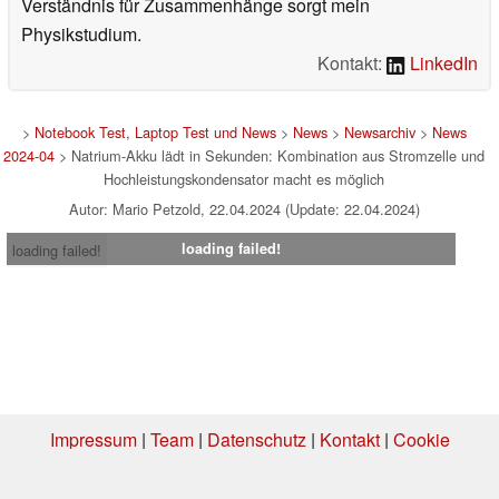
Verständnis für Zusammenhänge sorgt mein
Physikstudium.
Kontakt:
LinkedIn
>
Notebook Test, Laptop Test und News
>
News
>
Newsarchiv
>
News
2024-04
> Natrium-Akku lädt in Sekunden: Kombination aus Stromzelle und
Hochleistungskondensator macht es möglich
Autor: Mario Petzold, 22.04.2024 (Update: 22.04.2024)
loading failed!
loading failed!
Impressum
|
Team
|
Datenschutz
|
Kontakt
|
Cookie
Einstellungen
| 08.08.2026 18:10
* Beim Kauf über einen Affiliate-Link kann Notebookcheck eine Vergütung