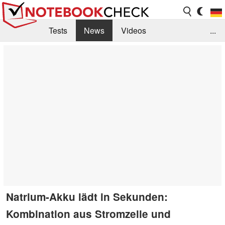
Tests
News
Videos
...
Benchmarks & Tech
Externe Tests
Kaufberatung
Deals
Suche
Jobs
Forum
Natrium-Akku lädt in Sekunden:
Kombination aus Stromzelle und