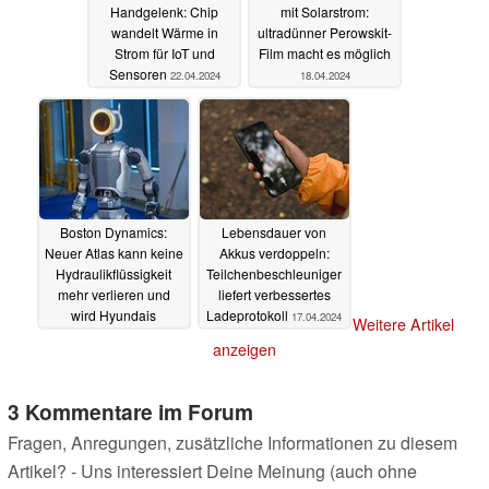
Handgelenk: Chip
mit Solarstrom:
wandelt Wärme in
ultradünner Perowskit-
Strom für IoT und
Film macht es möglich
Sensoren
22.04.2024
18.04.2024
Boston Dynamics:
Lebensdauer von
Neuer Atlas kann keine
Akkus verdoppeln:
Hydraulikflüssigkeit
Teilchenbeschleuniger
mehr verlieren und
liefert verbessertes
wird Hyundais
Ladeprotokoll
17.04.2024
Weitere Artikel
Autoproduktion
anzeigen
verbessern
17.04.2024
3 Kommentare im Forum
Fragen, Anregungen, zusätzliche Informationen zu diesem
Artikel? - Uns interessiert Deine Meinung (auch ohne