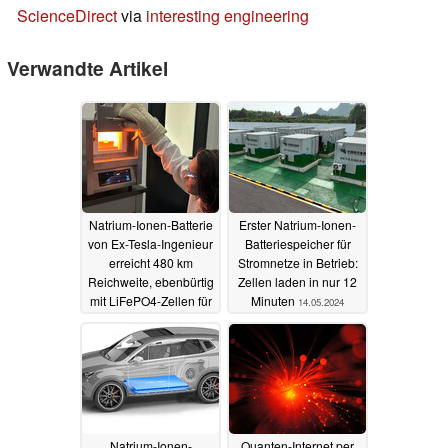
ScienceDirect
via
interesting engineering
Verwandte Artikel
Natrium-Ionen-Batterie
Erster Natrium-Ionen-
von Ex-Tesla-Ingenieur
Batteriespeicher für
erreicht 480 km
Stromnetze in Betrieb:
Reichweite, ebenbürtig
Zellen laden in nur 12
mit LiFePO4-Zellen für
Minuten
14.05.2024
günstigere E-Autos
20.05.2024
Natrium-Ionen-
Quanten-Internet per