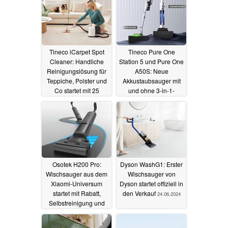
Tineco iCarpet Spot
Tineco Pure One
Cleaner: Handliche
Station 5 und Pure One
Reinigungslösung für
A50S: Neue
Teppiche, Polster und
Akkustaubsauger mit
Co startet mit 25
und ohne 3-in-1-
Prozent Rabatt
Reinigungsstation
10.12.2024
10.10.2024
Osotek H200 Pro:
Dyson WashG1: Erster
Wischsauger aus dem
Wischsauger von
Xiaomi-Universum
Dyson startet offiziell in
startet mit Rabatt,
den Verkauf
24.06.2024
Selbstreinigung und
Trocknung
28.06.2024