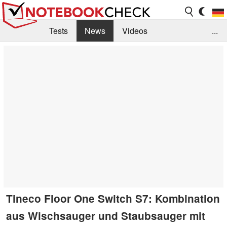
Tests
News
Videos
...
Benchmarks & Tech
Externe Tests
Kaufberatung
Deals
Suche
Jobs
Forum
Tineco Floor One Switch S7: Kombination
aus Wischsauger und Staubsauger mit