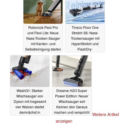
Roborock Flexi Pro
Tineco Floor One
und Flexi Lite: Neue
Stretch S6: Nass-
Nass-Trocken-Sauger
Trockensauger mit
mit Kanten- und
HyperStretch und
Selbstreinigung starten
FlashDry-
mit Rabatt
Selbstreinigung startet
13.06.2024
mit Rabatt
03.06.2024
WashG1: Starker
Dreame H2O Super
Wischsauger von
Power Edition: Neuer
Dyson mit insgesamt
Wischsauger soll
vier Walzen startet
Keimen den Garaus
demnächst in
machen und verspricht
Weitere Artikel
Deutschland
starke Reinigung
15.05.2024
anzeigen
30.04.2024