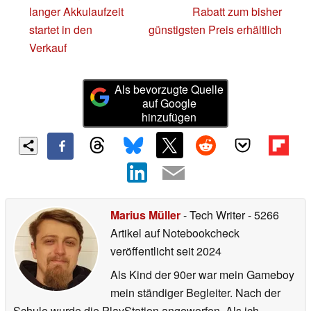
langer Akkulaufzeit
Rabatt zum bisher
startet in den
günstigsten Preis erhältlich
Verkauf
Als bevorzugte Quelle
auf Google
hinzufügen
Marius Müller
- Tech Writer
- 5266
Artikel auf Notebookcheck
veröffentlicht
seit 2024
Als Kind der 90er war mein Gameboy
mein ständiger Begleiter. Nach der
Schule wurde die PlayStation angeworfen. Als ich