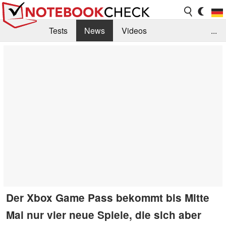
Tests
News
Videos
...
Benchmarks & Tech
Externe Tests
Kaufberatung
Deals
Suche
Jobs
Forum
Der Xbox Game Pass bekommt bis Mitte
Mai nur vier neue Spiele, die sich aber