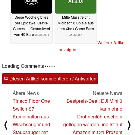
Diese Woche gibt es
Mitte Mai streicht
bei Epic zwei Gratis-
Microsoft 8 Spiele aus
Games im Gesamtwert
dem Xbox Game Pass
von 40 Euro
02.05.2024
02.05.2024
Weitere Artikel
anzeigen
Loading Comments
Diesen Artikel kommentieren / Antworten
Ältere News
Neuere News
Tineco Floor One
Bestpreis-Deal: DJI Mini 3
Switch S7:
kann ohne
Kombination aus
Drohnenführerschein
⟨
⟩
Wischsauger und
geflogen werden und ist auf
Staubsauger mit
Amazon mit 21 Prozent