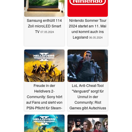
Samsung enthüllt 114
Nintendo Sommer Tour
Zoll microLED Smart
2024 startet am 11. Mai
TV
und kommt auch ins
07.05.2024
Legoland
06.05.2024
Freude in der
LoL Anti-Cheat-Tool
Helldivers 2-
"Vanguard" sorgt für
Community: Sony hört
Unmut in der
auf Fans und sieht von
Community: Riot
PSN-Pflicht für Steam-
Games gibt Aufschluss
Nutzer ab
und bietet
06.05.2024
Lösungsvorschläge
04.05.2024