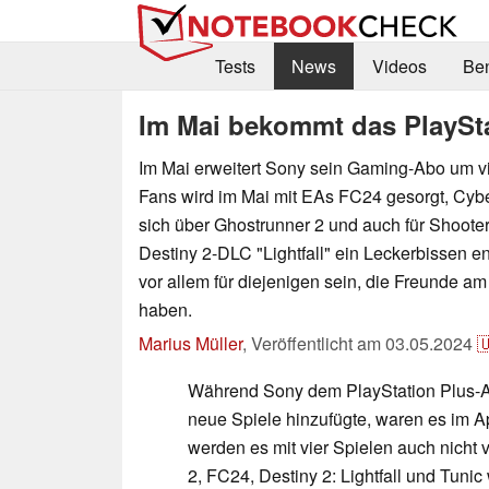
Tests
News
Videos
Be
Im Mai bekommt das PlaySta
Im Mai erweitert Sony sein Gaming-Abo um vi
Fans wird im Mai mit EAs FC24 gesorgt, Cyb
sich über Ghostrunner 2 und auch für Shooter
Destiny 2-DLC "Lightfall" ein Leckerbissen en
vor allem für diejenigen sein, die Freunde am
haben.
Marius Müller
,
Veröffentlicht am
03.05.2024

Während Sony dem PlayStation Plus-
neue Spiele hinzufügte, waren es im Apr
werden es mit vier Spielen auch nicht 
2, FC24, Destiny 2: Lightfall und Tun