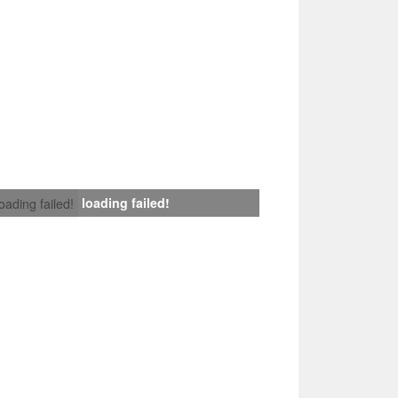
loading failed!
loading failed!