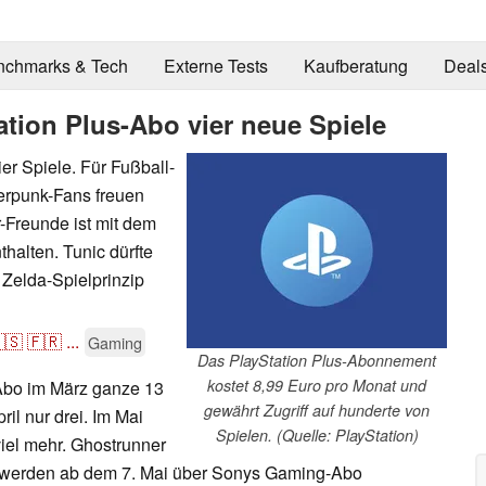
nchmarks & Tech
Externe Tests
Kaufberatung
Deal
tion Plus-Abo vier neue Spiele
er Spiele. Für Fußball-
erpunk-Fans freuen
-Freunde ist mit dem
thalten. Tunic dürfte
 Zelda-Spielprinzip
🇸
🇫🇷
...
Gaming
Das PlayStation Plus-Abonnement
kostet 8,99 Euro pro Monat und
Abo im März ganze 13
gewährt Zugriff auf hunderte von
il nur drei. Im Mai
Spielen. (Quelle: PlayStation)
viel mehr. Ghostrunner
ic werden ab dem 7. Mai über Sonys Gaming-Abo