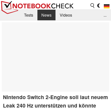
Tests
News
Videos
...
Benchmarks & Tech
Externe Tests
Kaufberatung
Deals
Suche
Jobs
Forum
Nintendo Switch 2-Engine soll laut neuem
Leak 240 Hz unterstützen und könnte