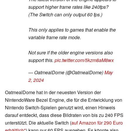
support higher frame rates like 240fps?
(The Switch can only output 60 fps.)
This only applies to games that enable the
variable frame rate mode.
Not sure if the older engine versions also
support this.
pic.twitter.com/5kzm8aM8wx
— OatmealDome (@OatmealDome)
May
2, 2024
OatmealDome hat in der neuesten Version der
NintendoWare Bezel Engine, die für die Entwicklung von
Nintendo Switch-Spielen genutzt wird, einen Hinweis
darauf entdeckt, dass diese Bildraten von bis zu 240 FPS
unterstützt. Die aktuelle Switch (
auf Amazon für 290 Euro
erhältlich
) kann nur 60 FPS ausgeben. Es könnte also