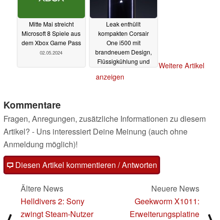
Mitte Mai streicht
Leak enthüllt
Microsoft 8 Spiele aus
kompakten Corsair
dem Xbox Game Pass
One i500 mit
brandneuem Design,
02.05.2024
Flüssigkühlung und
Weitere Artikel
GeForce RTX 4080
anzeigen
Super
02.05.2024
Kommentare
Fragen, Anregungen, zusätzliche Informationen zu diesem
Artikel? - Uns interessiert Deine Meinung (auch ohne
Anmeldung möglich)!
Diesen Artikel kommentieren / Antworten
Ältere News
Neuere News
Helldivers 2: Sony
Geekworm X1011:
zwingt Steam-Nutzer
Erweiterungsplatine