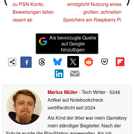
⟨
⟩
zu PSN-Konto,
ermöglicht Nutzung eines
Bewertungen fallen
großen, schnellen
rasant ab
Speichers am Raspberry Pi
Als bevorzugte Quelle
auf Google
hinzufügen
Marius Müller
- Tech Writer
- 5246
Artikel auf Notebookcheck
veröffentlicht
seit 2024
Als Kind der 90er war mein Gameboy
mein ständiger Begleiter. Nach der
Schule wurde die PlayStation angeworfen. Als ich