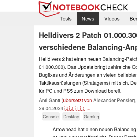
Tests
News
Videos
Be
Helldivers 2 Patch 01.000.300
verschiedene Balancing-A
Helldivers 2 hat einen neuen Balancing-Patch
01.000.300). Das Update bringt zahlreiche 
Bugfixes und Änderungen an vielen beliebte
Taktikausrüstungen (Stratagems) mit sich. Der
für PC und PS5 zum Download bereit.
Anil Ganti (
übersetzt von
Alexander Pensler)
29.04.2024
🇺🇸
🇫🇷
...
Console
Desktop
Gaming
Arrowhead hat einen neuen Balancing-