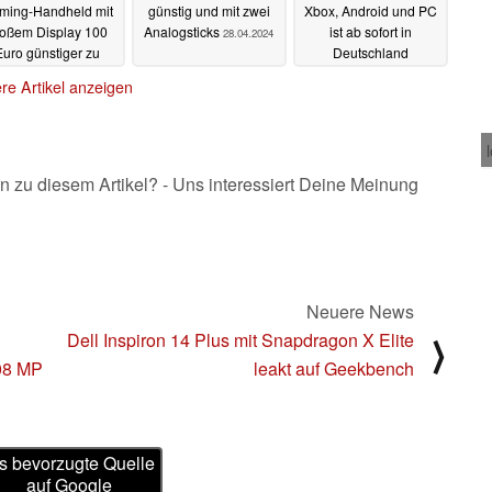
ming-Handheld mit
günstig und mit zwei
Xbox, Android und PC
roßem Display 100
Analogsticks
ist ab sofort in
28.04.2024
Euro günstiger zu
Deutschland
haben
vorbestellbar und
29.04.2024
re Artikel anzeigen
startet mit Ladestation
28.04.2024
n zu diesem Artikel? - Uns interessiert Deine Meinung
Neuere News
Dell Inspiron 14 Plus mit Snapdragon X Elite
⟩
108 MP
leakt auf Geekbench
s bevorzugte Quelle
auf Google