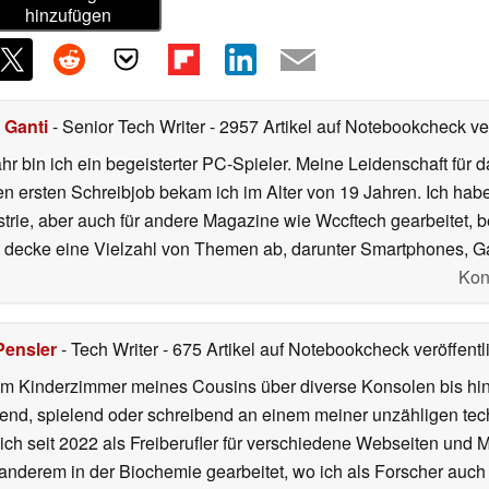
hinzufügen
 Ganti
- Senior Tech Writer
- 2957 Artikel auf Notebookcheck ver
r bin ich ein begeisterter PC-Spieler. Meine Leidenschaft für 
en ersten Schreibjob bekam ich im Alter von 19 Jahren. Ich h
strie, aber auch für andere Magazine wie Wccftech gearbeitet,
 decke eine Vielzahl von Themen ab, darunter Smartphones, 
Kon
Pensler
- Tech Writer
- 675 Artikel auf Notebookcheck veröffentl
m Kinderzimmer meines Cousins über diverse Konsolen bis hi
end, spielend oder schreibend an einem meiner unzähligen te
 ich seit 2022 als Freiberufler für verschiedene Webseiten und
 anderem in der Biochemie gearbeitet, wo ich als Forscher auch