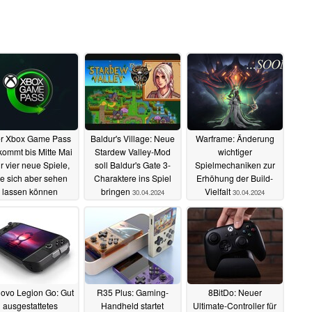
r Xbox Game Pass
Baldur's Village: Neue
Warframe: Änderung
ommt bis Mitte Mai
Stardew Valley-Mod
wichtiger
r vier neue Spiele,
soll Baldur's Gate 3-
Spielmechaniken zur
ie sich aber sehen
Charaktere ins Spiel
Erhöhung der Build-
lassen können
bringen
Vielfalt
30.04.2024
30.04.2024
01.05.2024
ovo Legion Go: Gut
R35 Plus: Gaming-
8BitDo: Neuer
ausgestattetes
Handheld startet
Ultimate-Controller für