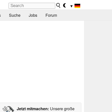
▼
s
Suche
Jobs
Forum
Jetzt mitmachen:
Unsere große