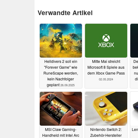
Verwandte Artikel
Helldivers 2 soll ein
Mitte Mai streicht
De
"Forever Game" wie
Microsoft 8 Spiele aus
bek
RuneScape werden,
dem Xbox Game Pass
nu
kein Nachfolger
d
02.05.2024
geplant
26.09.2025
MSI Claw Gaming-
Nintendo Switch 2:
Len
Handheld mit Intel Arc
Zubehör-Hersteller