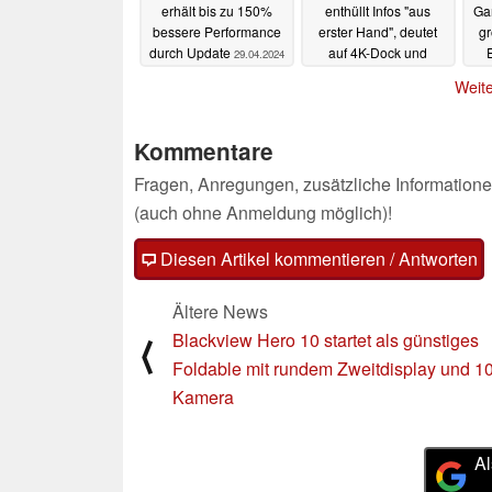
erhält bis zu 150%
enthüllt Infos "aus
Ga
bessere Performance
erster Hand", deutet
g
durch Update
auf 4K-Dock und
29.04.2024
Spielmodule
29.04.2024
Weite
Kommentare
Fragen, Anregungen, zusätzliche Informatione
(auch ohne Anmeldung möglich)!
Diesen Artikel kommentieren / Antworten
Ältere News
Blackview Hero 10 startet als günstiges
⟨
Foldable mit rundem Zweitdisplay und 
Kamera
Al