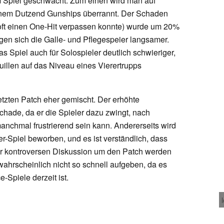
m Spiel geschwächt. Zum einen wird man auf
inem Dutzend Gunships überrannt. Der Schaden
ft einen One-Hit verpassen konnte) wurde um 20%
gen sich die Galle- und Pflegespeier langsamer.
s Spiel auch für Solospieler deutlich schwieriger,
uillen auf das Niveau eines Vierertrupps
tzten Patch eher gemischt. Der erhöhte
schade, da er die Spieler dazu zwingt, nach
anchmal frustrierend sein kann. Andererseits wird
er-Spiel beworben, und es ist verständlich, dass
er kontroversen Diskussion um den Patch werden
 wahrscheinlich nicht so schnell aufgeben, da es
-Spiele derzeit ist.