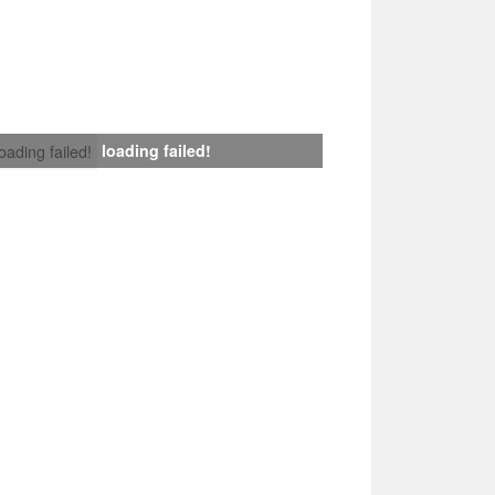
loading failed!
loading failed!