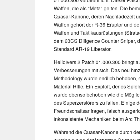
01.000.300 veröffentlicht. Dieser Patch
Waffen, die als "Meta" gelten. Die bem
Quasar-Kanone, deren Nachladezeit um
Waffen gehört der R-36 Eruptor und der
Waffen und Taktikausrüstungen (Strat
dem 63CS Diligence Counter Sniper, 
Standard AR-19 Liberator.
Helldivers 2 Patch 01.000.300 bringt
Verbesserungen mit sich. Das neu hin
Methodology wurde endlich behoben, e
Material Rifle. Ein Exploit, der es Spi
wurde ebenso behoben wie die Möglichke
des Superzerstörers zu fallen. Einige 
Freundschaftsanfragen, falsch ausgeric
inkonsistente Mechaniken beim Arc Th
Während die Quasar-Kanone durch den l