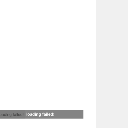
loading failed!
loading failed!