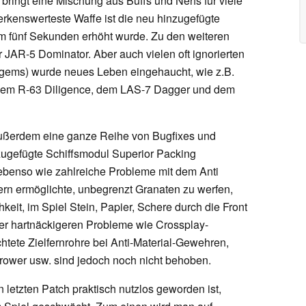
 bringt eine Mischung aus Buffs und Nerfs für viele
erkenswerteste Waffe ist die neu hinzugefügte
 fünf Sekunden erhöht wurde. Zu den weiteren
 JAR-5 Dominator. Aber auch vielen oft ignorierten
agems) wurde neues Leben eingehaucht, wie z.B.
dem R-63 Diligence, dem LAS-7 Dagger und dem
 außerdem eine ganze Reihe von Bugfixes und
zugefügte Schiffsmodul Superior Packing
benso wie zahlreiche Probleme mit dem Anti
elern ermöglichte, unbegrenzt Granaten zu werfen,
it, im Spiel Stein, Papier, Schere durch die Front
der hartnäckigeren Probleme wie Crossplay-
htete Zielfernrohre bei Anti-Material-Gewehren,
rower usw. sind jedoch noch nicht behoben.
etzten Patch praktisch nutzlos geworden ist,