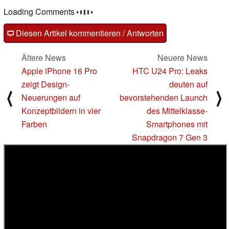
Loading Comments
Diesen Artikel kommentieren / Antworten
Ältere News
Neuere News
Apple iPhone 16 Pro
HTC U24 Pro: Leaks
zeigt Design-
deuten auf
⟨
⟩
Neuerungen auf
bevorstehenden Launch
Konzeptbildern in vier
des Mittelklasse-
Farben
Smartphones mit
Snapdragon 7 Gen 3