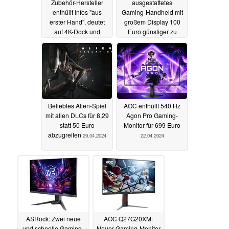
Zubehör-Hersteller
ausgestattetes
enthüllt Infos "aus
Gaming-Handheld mit
erster Hand", deutet
großem Display 100
auf 4K-Dock und
Euro günstiger zu
Spielmodule
haben
29.04.2024
29.04.2024
Beliebtes Alien-Spiel
AOC enthüllt 540 Hz
mit allen DLCs für 8,29
Agon Pro Gaming-
statt 50 Euro
Monitor für 699 Euro
abzugreifen
29.04.2024
22.04.2024
ASRock: Zwei neue
AOC Q27G20XM:
und schnelle Gaming-
Neuer Gaming-Monitor