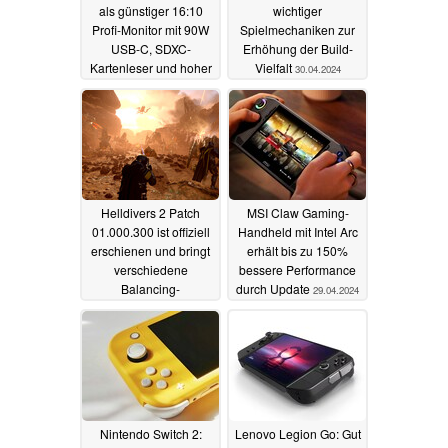
als günstiger 16:10
wichtiger
Profi-Monitor mit 90W
Spielmechaniken zur
USB-C, SDXC-
Erhöhung der Build-
Kartenleser und hoher
Vielfalt
30.04.2024
Farbtreue
02.05.2024
Helldivers 2 Patch
MSI Claw Gaming-
01.000.300 ist offiziell
Handheld mit Intel Arc
erschienen und bringt
erhält bis zu 150%
verschiedene
bessere Performance
Balancing-
durch Update
29.04.2024
Anpassungen
29.04.2024
Nintendo Switch 2:
Lenovo Legion Go: Gut