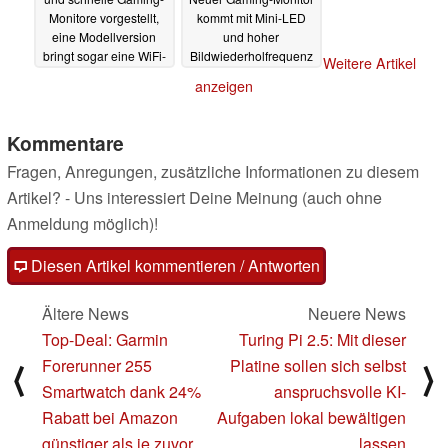
Monitore vorgestellt,
kommt mit Mini-LED
eine Modellversion
und hoher
bringt sogar eine WiFi-
Bildwiederholfrequenz
Weitere Artikel
Antenne mit
17.04.2024
13.04.2024
anzeigen
Kommentare
Fragen, Anregungen, zusätzliche Informationen zu diesem
Artikel? - Uns interessiert Deine Meinung (auch ohne
Anmeldung möglich)!
Diesen Artikel kommentieren / Antworten
Ältere News
Neuere News
Top-Deal: Garmin
Turing Pi 2.5: Mit dieser
Forerunner 255
Platine sollen sich selbst
⟨
⟩
Smartwatch dank 24%
anspruchsvolle KI-
Rabatt bei Amazon
Aufgaben lokal bewältigen
günstiger als je zuvor
lassen