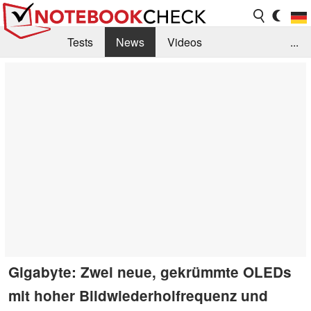
Tests
News
Videos
...
Benchmarks & Tech
Externe Tests
Kaufberatung
Deals
Suche
Jobs
Forum
Gigabyte: Zwei neue, gekrümmte OLEDs
mit hoher Bildwiederholfrequenz und