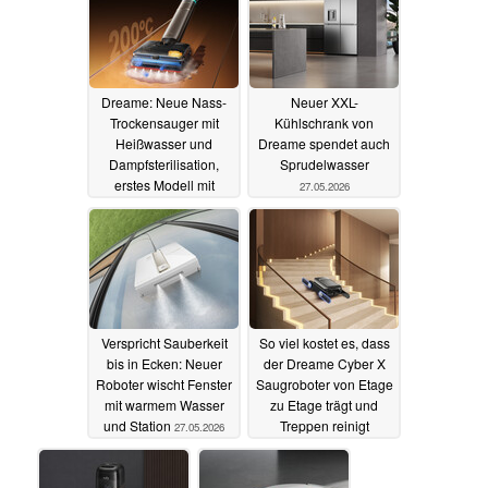
Dreame: Neue Nass-
Neuer XXL-
Trockensauger mit
Kühlschrank von
Heißwasser und
Dreame spendet auch
Dampfsterilisation,
Sprudelwasser
erstes Modell mit
27.05.2026
Rabatt erhältlich
28.05.2026
Verspricht Sauberkeit
So viel kostet es, dass
bis in Ecken: Neuer
der Dreame Cyber X
Roboter wischt Fenster
Saugroboter von Etage
mit warmem Wasser
zu Etage trägt und
und Station
Treppen reinigt
27.05.2026
27.05.2026