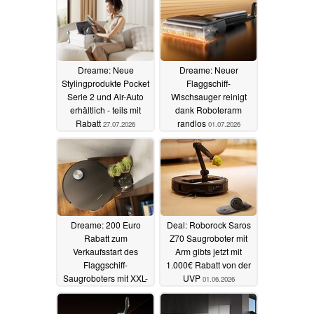
Dreame: Neue
Dreame: Neuer
Stylingprodukte Pocket
Flaggschiff-
Serie 2 und Air-Auto
Wischsauger reinigt
erhältlich - teils mit
dank Roboterarm
Rabatt
randlos
27.07.2026
01.07.2026
Dreame: 200 Euro
Deal: Roborock Saros
Rabatt zum
Z70 Saugroboter mit
Verkaufsstart des
Arm gibts jetzt mit
Flaggschiff-
1.000€ Rabatt von der
Saugroboters mit XXL-
UVP
01.06.2026
Armen
05.06.2026