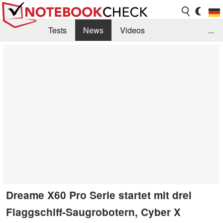
Tests
News
Videos
...
Benchmarks & Tech
Externe Tests
Kaufberatung
Deals
Suche
Jobs
Forum
Dreame X60 Pro Serie startet mit drei
Flaggschiff-Saugrobotern, Cyber X