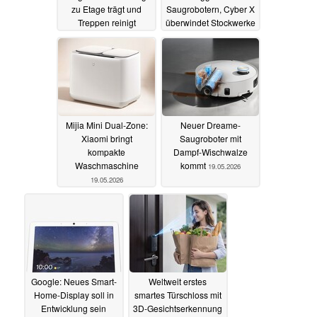
zu Etage trägt und
Saugrobotern, Cyber X
Treppen reinigt
überwindet Stockwerke
27.05.2026
20.05.2026
Mijia Mini Dual-Zone:
Neuer Dreame-
Xiaomi bringt
Saugroboter mit
kompakte
Dampf-Wischwalze
Waschmaschine
kommt
19.05.2026
19.05.2026
Google: Neues Smart-
Weltweit erstes
Home-Display soll in
smartes Türschloss mit
Entwicklung sein
3D-Gesichtserkennung