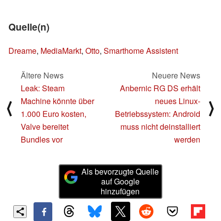
Quelle(n)
Dreame
,
MediaMarkt
,
Otto
,
Smarthome Assistent
Ältere News
Neuere News
Leak: Steam
Anbernic RG DS erhält
Machine könnte über
neues Linux-
⟨
⟩
1.000 Euro kosten,
Betriebssystem: Android
Valve bereitet
muss nicht deinstalliert
Bundles vor
werden
Als bevorzugte Quelle
auf Google
hinzufügen