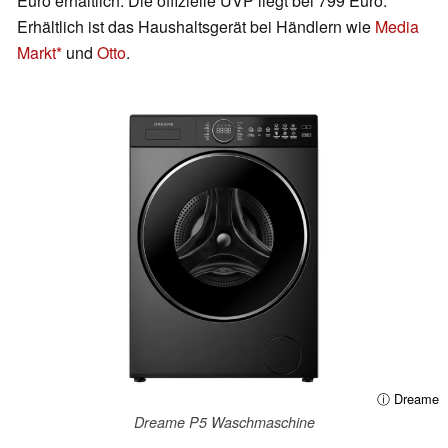
Euro erhältlich. Die offizielle UVP liegt bei 799 Euro.
Erhältlich ist das Haushaltsgerät bei Händlern wie
Media
Markt
und
Otto
.
ⓘ Dreame
Dreame P5 Waschmaschine