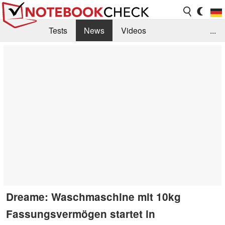
Tests
News
Videos
...
Benchmarks & Tech
Externe Tests
Kaufberatung
Deals
Suche
Jobs
Forum
Dreame: Waschmaschine mit 10kg
Fassungsvermögen startet in