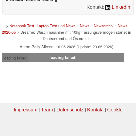
Kontakt:
LinkedIn
>
Notebook Test, Laptop Test und News
>
News
>
Newsarchiv
>
News
2026-05
> Dreame: Waschmaschine mit 10kg Fassungsvermögen startet in
Deutschland und Österreich
Autor: Polly Allcock, 16.05.2026 (Update: 20.05.2026)
loading failed!
loading failed!
Impressum
|
Team
|
Datenschutz
|
Kontakt
|
Cookie
Einstellungen
| 03.08.2026 04:45
* Beim Kauf über einen Affiliate-Link kann Notebookcheck eine Vergütung
erhalten. Vielen Dank für Ihre Unterstützung!.