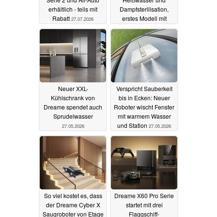
erhältlich - teils mit
Dampfsterilisation,
Rabatt
erstes Modell mit
27.07.2026
Rabatt erhältlich
28.05.2026
Neuer XXL-
Verspricht Sauberkeit
Kühlschrank von
bis in Ecken: Neuer
Dreame spendet auch
Roboter wischt Fenster
Sprudelwasser
mit warmem Wasser
und Station
27.05.2026
27.05.2026
So viel kostet es, dass
Dreame X60 Pro Serie
der Dreame Cyber X
startet mit drei
Saugroboter von Etage
Flaggschiff-