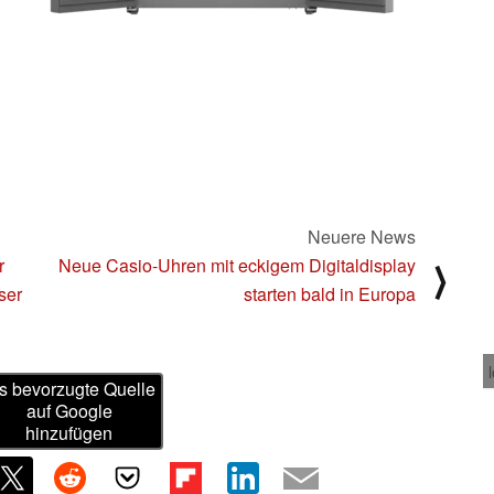
Neuere News
r
Neue Casio-Uhren mit eckigem Digitaldisplay
⟩
ser
starten bald in Europa
s bevorzugte Quelle
auf Google
hinzufügen