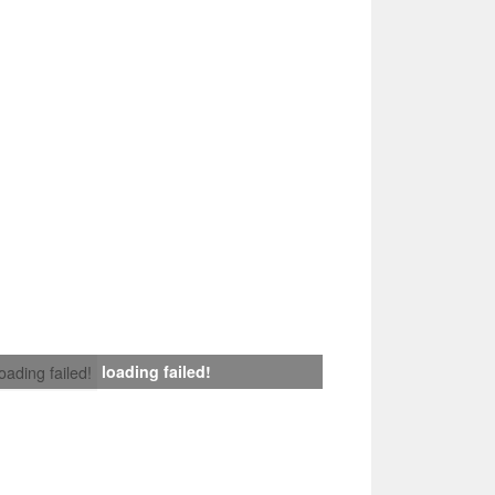
loading failed!
loading failed!