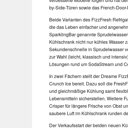
verbesserte Modelle folgen und hat de
by-Side-Türen sowie das French-Door-M
Beide Varianten des FizzFresh Refrigat
die das Leben einfacher und angenehm
SparklingBar genannte Sprudelwassers
Kühlschrank nicht nur kühles Wasser 
Sekundenschnelle in Sprudelwasser ve
zur Wahl (leicht, klassisch und intens
Lösungen rund um SodaStream und Co 
In zwei Fächern stellt der Dreame Fizz
Crunch Ice bereit. Dazu soll die Fres
und gleichmäßige Kühlung samt flexi
Lebensmitteln sicherstellen. Weitere 
Crisper für längere Frische von Obst u
saubere Luft im Kühlschrank runden d
Der Verkaufsstart der beiden neuen Kü