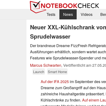
Tests
News
Videos
Be
Neuer XXL-Kühlschrank vo
Sprudelwasser
Der brandneue Dreame FizzFresh Refrigerator 
Ausführungen erhältlich, sondern wartet auch
Features wie Sprudelwasser-Spender und me
Marcus Schwarten
,
Veröffentlicht am
27.05.2
Launch
Smart Home
Auf der IFA 2025
im September des ve
Dreame zum Großangriff auf den Haus
zahlreiche Haushaltgeräte präsentiert
Kühlschränke zu finden.
Auf einem Lau