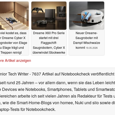
Armen
08.06.2026
05.06.2026
viel kostet es, dass
Dreame X60 Pro Serie
Neuer Dreame-
r Dreame Cyber X
startet mit drei
Saugroboter mit
groboter von Etage
Flaggschiff-
Dampf-Wischwalze
u Etage trägt und
Saugrobotern, Cyber X
kommt
19.05.2026
Treppen reinigt
überwindet Stockwerke
27.05.2026
20.05.2026
re Artikel anzeigen
nior Tech Writer
- 7637 Artikel auf Notebookcheck veröffentlicht
seit rund 25 Jahren – vor allem dann, wenn sie das Leben leicht
le Devices wie Notebooks, Smartphones, Tablets und Smartw
reichen arbeite ich seit vielen Jahren als Redakteur für Tests 
 wie die Smart-Home-Blogs von homee, Nuki und siio sowie di
aptop-Tests für Notebookcheck.