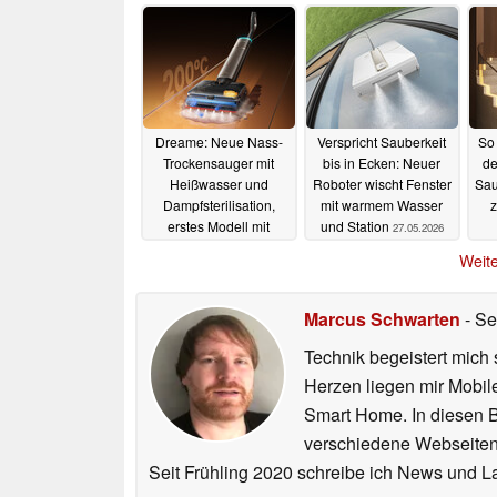
Dreame: Neue Nass-
Verspricht Sauberkeit
So 
Trockensauger mit
bis in Ecken: Neuer
de
Heißwasser und
Roboter wischt Fenster
Sau
Dampfsterilisation,
mit warmem Wasser
z
erstes Modell mit
und Station
27.05.2026
Rabatt erhältlich
Weite
28.05.2026
Marcus Schwarten
- Se
Technik begeistert mich 
Herzen liegen mir Mobi
Smart Home. In diesen Be
verschiedene Webseiten,
Seit Frühling 2020 schreibe ich News und L