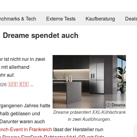
nchmarks & Tech
Externe Tests
Kaufberatung
Deal
n Dreame spendet auch
ist nicht nur in zwei
 mit allerhand
hr auf.
026
🇺🇸
🇪🇸
...
rgangenen Jahres hatte
ⓘ Dreame
Dreame präsentiert XXL-Kühlschrank
halb geblasen und
in zwei Ausführungen.
. Darunter waren auch
nch-Event in Frankreich
lässt der Hersteller nun