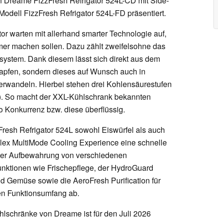
n Dreame FizzFresh Refrigator 524L-CD mit Side-
odell FizzFresh Refrigator 524L-FD präsentiert.
or warten mit allerhand smarter Technologie auf,
er machen sollen. Dazu zählt zweifelsohne das
ystem. Dank diesem lässt sich direkt aus dem
zapfen, sondern dieses auf Wunsch auch in
rwandeln. Hierbei stehen drei Kohlensäurestufen
iv). So macht der XXL-Kühlschrank bekannten
Konkurrenz bzw. diese überflüssig.
Fresh Refrigator 524L sowohl Eiswürfel als auch
hFlex MultiMode Cooling Experience eine schnelle
bler Aufbewahrung von verschiedenen
Funktionen wie Frischepflege, der HydroGuard
nd Gemüse sowie die AeroFresh Purification für
en Funktionsumfang ab.
hlschränke von Dreame ist für den Juli 2026