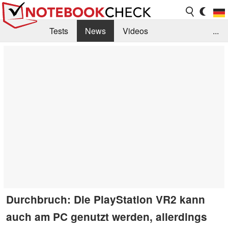
Tests
News
Videos
...
Benchmarks & Tech
Externe Tests
Kaufberatung
Deals
Suche
Jobs
Forum
Durchbruch: Die PlayStation VR2 kann
auch am PC genutzt werden, allerdings