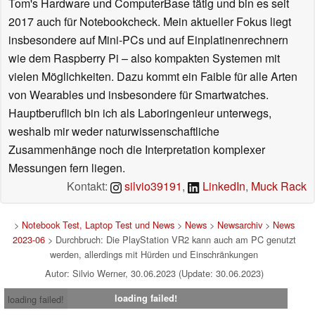
Tom's Hardware und ComputerBase tätig und bin es seit
2017 auch für Notebookcheck. Mein aktueller Fokus liegt
insbesondere auf Mini-PCs und auf Einplatinenrechnern
wie dem Raspberry Pi – also kompakten Systemen mit
vielen Möglichkeiten. Dazu kommt ein Faible für alle Arten
von Wearables und insbesondere für Smartwatches.
Hauptberuflich bin ich als Laboringenieur unterwegs,
weshalb mir weder naturwissenschaftliche
Zusammenhänge noch die Interpretation komplexer
Messungen fern liegen.
Kontakt:
silvio39191
,
LinkedIn
,
Muck Rack
>
Notebook Test, Laptop Test und News
>
News
>
Newsarchiv
>
News
2023-06
> Durchbruch: Die PlayStation VR2 kann auch am PC genutzt
werden, allerdings mit Hürden und Einschränkungen
Autor: Silvio Werner, 30.06.2023 (Update: 30.06.2023)
loading failed!
loading failed!