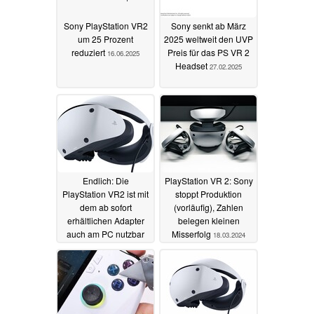
Sony PlayStation VR2
Sony senkt ab März
um 25 Prozent
2025 weltweit den UVP
reduziert
Preis für das PS VR 2
16.06.2025
Headset
27.02.2025
Endlich: Die
PlayStation VR 2: Sony
PlayStation VR2 ist mit
stoppt Produktion
dem ab sofort
(vorläufig), Zahlen
erhältlichen Adapter
belegen kleinen
auch am PC nutzbar
Misserfolg
18.03.2024
07.08.2024