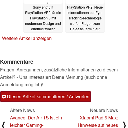
Sony enthüllt
PlayStation VR2: Neue
PlayStation VR2 für die
Informationen zur Eye-
PlayStation 5 mit
Tracking-Technologie
modernem Design und
werfen Fragen zum
eindrucksvoller
Release-Termin auf
Technik
22.02.2022
07.02.2022
Weitere Artikel anzeigen
Kommentare
Fragen, Anregungen, zusätzliche Informationen zu diesem
Artikel? - Uns interessiert Deine Meinung (auch ohne
Anmeldung möglich)!
Diesen Artikel kommentieren / Antworten
Ältere News
Neuere News
Ayaneo: Der Air 1S ist ein
Xiaomi Pad 6 Max:
⟨
⟩
leichter Gaming-
Hinweise auf neues