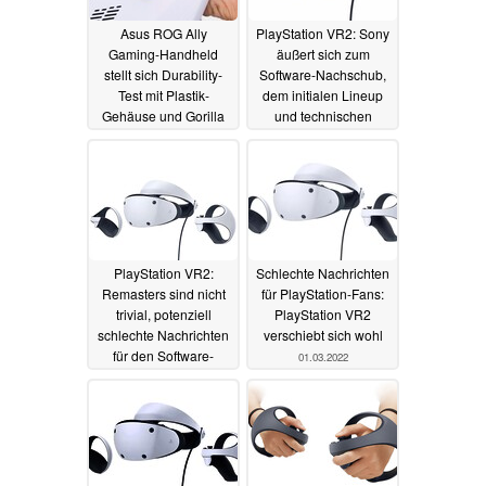
Asus ROG Ally
PlayStation VR2: Sony
Gaming-Handheld
äußert sich zum
stellt sich Durability-
Software-Nachschub,
Test mit Plastik-
dem initialen Lineup
Gehäuse und Gorilla
und technischen
Glass Victus
Details
03.07.2023
07.02.2023
PlayStation VR2:
Schlechte Nachrichten
Remasters sind nicht
für PlayStation-Fans:
trivial, potenziell
PlayStation VR2
schlechte Nachrichten
verschiebt sich wohl
für den Software-
01.03.2022
Nachschub
26.01.2023