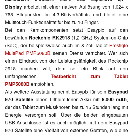
Display
arbeitet mit einer nativen Auflösung von 1.024 x
768 Bildpunkten im 4:3-Bildverhältnis und bietet eine
Multitouch-Funktionalität für bis zu 10 Finger.
Bei den Kernkomponenten setzt Esaypix auf den
bewährten
Rockchip RK2918
(1,2 GHz) System-on-Chip
(SoC), der beispielsweise auch im 8-Zoll-Tablet
Prestigio
MultiPad PMP5080B
seinen Dienst verrichtet. Wer sich
einen Eindruck von der Leistungsfähigkeit des Rockchip
2918 machen will, dem sei ein Blick auf den
umfangreichen
Testbericht zum Tablet
PMP5080B
empfohlen.
Als weitere Ausstattung nennt Easypix für sein
Easypad
970 Satellite
einen Lithium-Ionen-Akku mit
8.000 mAh
,
der das Tablet zum Musikhören bis zu 15 Stunden lang mit
Energie versorgen soll. Über die beiden eingebauten
USB-Anschlüsse ist es auch möglich, mit dem Easypad
970 Satellite eine Vielfalt von externen Geräten, wie eine