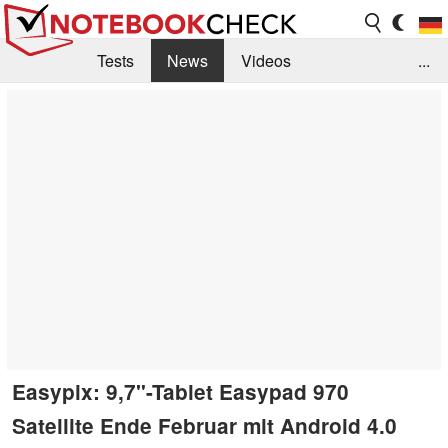
Tests
News
Videos
...
Benchmarks & Tech
Externe Tests
Kaufberatung
Deals
Suche
Jobs
Forum
Easypix: 9,7"-Tablet Easypad 970
Satellite Ende Februar mit Android 4.0