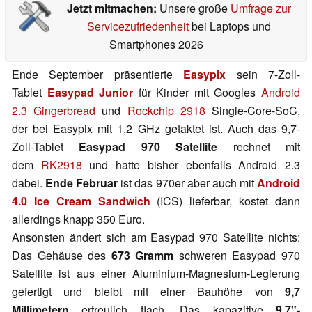
Jetzt mitmachen:
Unsere große
Umfrage zur
Servicezufriedenheit
bei Laptops und
Smartphones 2026
Ende September präsentierte
Easypix
sein 7-Zoll-
Tablet
Easypad Junior
für Kinder mit Googles
Android
2.3 Gingerbread
und
Rockchip 2918
Single-Core-SoC,
der bei Easypix mit 1,2 GHz getaktet ist. Auch das 9,7-
Zoll-Tablet
Easypad 970 Satellite
rechnet mit
dem
RK2918
und hatte bisher ebenfalls Android 2.3
dabei.
Ende Februar
ist das 970er aber auch mit
Android
4.0 Ice Cream Sandwich
(ICS) lieferbar, kostet dann
allerdings knapp 350 Euro.
Ansonsten ändert sich am Easypad 970 Satellite nichts:
Das Gehäuse des
673 Gramm
schweren Easypad 970
Satellite ist aus einer Aluminium-Magnesium-Legierung
gefertigt und bleibt mit einer Bauhöhe von
9,7
Millimetern
erfreulich flach. Das kapazitive
9,7"-