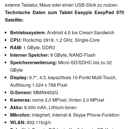
externe Tastatur, Maus oder einen USB-Stick zu nutzen.
Technische Daten zum Tablet Easypix EasyPad 970
Satellite:
Betriebssystem:
Android 4.0 Ice Cream Sandwich
CPU:
Rockchip 2918, 1,2 GHz, Single-Core
RAM:
1 GByte, DDR3
Interner Speicher:
8 GByte, NAND-Flash
Speichererweiterung:
Micro-SD/SDHC bis zu 32
GByte
Display:
9,7", 4:3, kapazitives 10-Punkt Multi-Touch,
Auflösung 1.024 x 768 Pixel
G-Sensor:
MMA8452Q
Kameras:
vorne 2,0 MPixel, hinten 2,0 MPixel
Akku:
8.000 mAh, Lithium-Ionen
Mikrofon:
integriert, Internet & Skype Phone-Funktion
WLAN:
802.11b/g/n