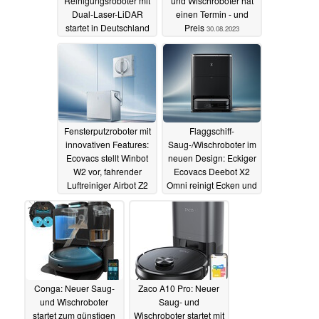
Reinigungsroboter mit
und Wischroboter hat
Dual-Laser-LiDAR
einen Termin - und
startet in Deutschland
Preis
30.08.2023
mit Rabatt
03.09.2023
Fensterputzroboter mit
Flaggschiff-
innovativen Features:
Saug-/Wischroboter im
Ecovacs stellt Winbot
neuen Design: Eckiger
W2 vor, fahrender
Ecovacs Deebot X2
Luftreiniger Airbot Z2
Omni reinigt Ecken und
ebenfalls neu
Kanten noch besser
17.08.2023
17.08.2023
Conga: Neuer Saug-
Zaco A10 Pro: Neuer
und Wischroboter
Saug- und
startet zum günstigen
Wischroboter startet mit