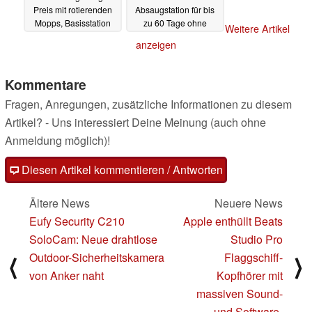
Preis mit rotierenden
Absaugstation für bis
Mopps, Basisstation
zu 60 Tage ohne
Weitere Artikel
und Lasernavigation
Entleerung
10.08.2023
anzeigen
14.08.2023
Kommentare
Fragen, Anregungen, zusätzliche Informationen zu diesem
Artikel? - Uns interessiert Deine Meinung (auch ohne
Anmeldung möglich)!
Diesen Artikel kommentieren / Antworten
Ältere News
Neuere News
Eufy Security C210
Apple enthüllt Beats
SoloCam: Neue drahtlose
Studio Pro
Outdoor-Sicherheitskamera
Flaggschiff-
⟨
⟩
von Anker naht
Kopfhörer mit
massiven Sound-
und Software-