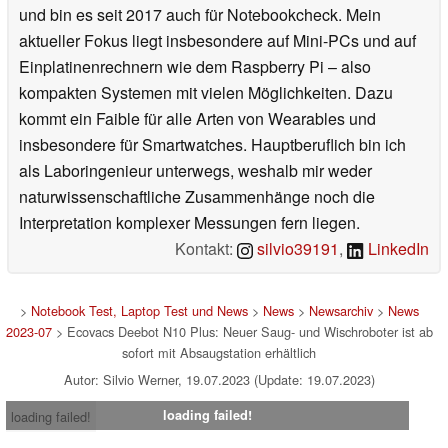
und bin es seit 2017 auch für Notebookcheck. Mein
aktueller Fokus liegt insbesondere auf Mini-PCs und auf
Einplatinenrechnern wie dem Raspberry Pi – also
kompakten Systemen mit vielen Möglichkeiten. Dazu
kommt ein Faible für alle Arten von Wearables und
insbesondere für Smartwatches. Hauptberuflich bin ich
als Laboringenieur unterwegs, weshalb mir weder
naturwissenschaftliche Zusammenhänge noch die
Interpretation komplexer Messungen fern liegen.
Kontakt:
silvio39191
,
LinkedIn
>
Notebook Test, Laptop Test und News
>
News
>
Newsarchiv
>
News
2023-07
> Ecovacs Deebot N10 Plus: Neuer Saug- und Wischroboter ist ab
sofort mit Absaugstation erhältlich
Autor: Silvio Werner, 19.07.2023 (Update: 19.07.2023)
loading failed!
loading failed!