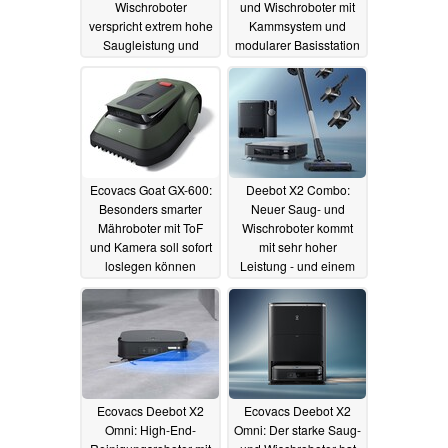
Wischroboter
und Wischroboter mit
verspricht extrem hohe
Kammsystem und
Saugleistung und
modularer Basisstation
streifenfreie Reinigung
06.02.2024
14.05.2024
Ecovacs Goat GX-600:
Deebot X2 Combo:
Besonders smarter
Neuer Saug- und
Mähroboter mit ToF
Wischroboter kommt
und Kamera soll sofort
mit sehr hoher
loslegen können
Leistung - und einem
zusätzlichen
13.01.2024
Akkusauger
02.01.2024
Ecovacs Deebot X2
Ecovacs Deebot X2
Omni: High-End-
Omni: Der starke Saug-