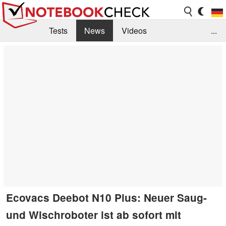
Tests
News
Videos
...
Benchmarks & Tech
Externe Tests
Kaufberatung
Deals
Suche
Jobs
Forum
Ecovacs Deebot N10 Plus: Neuer Saug-
und Wischroboter ist ab sofort mit