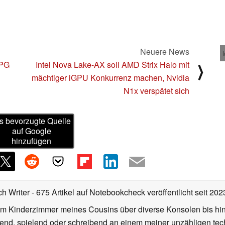
Neuere News
RPG
Intel Nova Lake-AX soll AMD Strix Halo mit
⟩
mächtiger iGPU Konkurrenz machen, Nvidia
N1x verspätet sich
s bevorzugte Quelle
auf Google
hinzufügen
ch Writer
- 675 Artikel auf Notebookcheck veröffentlicht
seit 202
m Kinderzimmer meines Cousins über diverse Konsolen bis hi
end, spielend oder schreibend an einem meiner unzähligen te