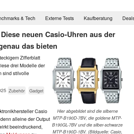
nchmarks & Tech
Externe Tests
Kaufberatung
Deal
 Diese neuen Casio-Uhren aus der
 genau das bieten
eckigem Zifferblatt
ese drei Modelle der
sind stilvolle
025
Zubehör
Gadget
tronikhersteller Casio
Hier abgebildet sind die silberne
MTP-B190D-7BV, die goldene MTP-
 denn alleine der Output
B190GL-7BV und die silber-schwarze
irkt beeindruckend,
MTP-B190D-1BV. (Bildquelle: Casio,