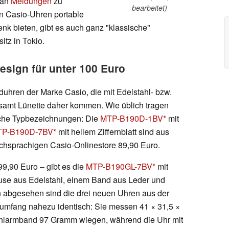
 an
Meldungen
zu
bearbeitet)
n Casio-Uhren portable
nk bieten, gibt es auch ganz "klassische"
itz in Tokio.
esign für unter 100 Euro
uhren der Marke Casio, die mit Edelstahl- bzw.
t samt Lünette daher kommen. Wie üblich tragen
ische Typbezeichnungen: Die
MTP-B190D-1BV
mit
P-B190D-7BV
mit hellem Ziffernblatt sind aus
tschsprachigen Casio-Onlinestore 89,90 Euro.
99,90 Euro – gibt es die
MTP-B190GL-7BV
mit
use aus Edelstahl, einem Band aus Leder und
n abgesehen sind die drei neuen Uhren aus der
sumfang nahezu identisch: Sie messen 41 × 31,5 ×
ahlarmband 97 Gramm wiegen, während die Uhr mit