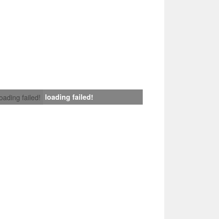
loading failed!
loading failed!