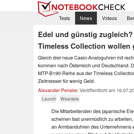
Tests
News
Videos
Be
Edel und günstig zugleich?
Timeless Collection wollen
Gleich drei neue Casio-Analoguhren mit recht
kommen nach Österreich und Deutschland. Di
MTP-B190-Reihe aus der Timeless Collection 
Zeitmesser für wenig Geld.
Alexander Pensler
,
Veröffentlicht am
16.07.2
Launch
Wearable
Die Mitarbeitenden des japanische Elek
scheinen fast unermüdlich zu arbeiten,
an Armbanduhren des Unternehmens w