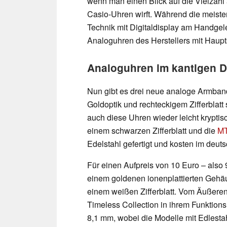
wenn man einen Blick auf die Vielzahl
Casio-Uhren wirft. Während die meiste
Technik mit Digitaldisplay am Handgele
Analoguhren des Herstellers mit Haupts
Analoguhren im kantigen D
Nun gibt es drei neue analoge Armband
Goldoptik und rechteckigem Zifferblat
auch diese Uhren wieder leicht krypt
einem schwarzen Zifferblatt und die
MT
Edelstahl gefertigt und kosten im deu
Für einen Aufpreis von 10 Euro – also 
einem goldenen ionenplattierten Gehä
einem weißen Zifferblatt. Vom Äußere
Timeless Collection in ihrem Funktion
8,1 mm, wobei die Modelle mit Edlest