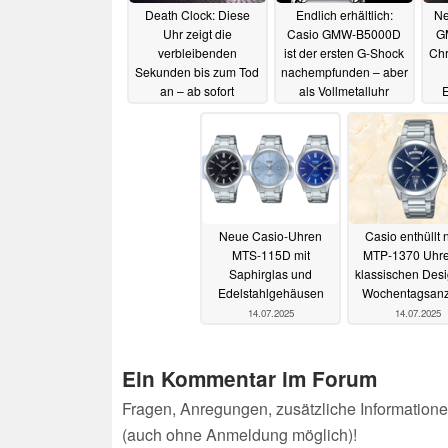
Death Clock: Diese
Endlich erhältlich:
Ne
Uhr zeigt die
Casio GMW-B5000D
G
verbleibenden
ist der ersten G-Shock
Chr
Sekunden bis zum Tod
nachempfunden – aber
an – ab sofort
als Vollmetalluhr
E
vorbestellbar
17.07.2025
16.07.2025
Neue Casio-Uhren
Casio enthüllt
MTS-115D mit
MTP-1370 Uhre
Saphirglas und
klassischen Desi
Edelstahlgehäusen
Wochentagsanz
14.07.2025
14.07.2025
Ein Kommentar im Forum
Fragen, Anregungen, zusätzliche Informatione
(auch ohne Anmeldung möglich)!