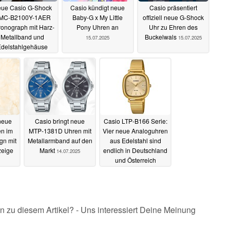
ue Casio G-Shock
Casio kündigt neue
Casio präsentiert
MC-B2100Y-1AER
Baby-G x My Little
offiziell neue G-Shock
onograph mit Harz-
Pony Uhren an
Uhr zu Ehren des
Metallband und
Buckelwals
15.07.2025
15.07.2025
delstahlgehäuse
enthüllt
15.07.2025
 neue
Casio bringt neue
Casio LTP-B166 Serie:
n im
MTP-1381D Uhren mit
Vier neue Analoguhren
gn mit
Metallarmband auf den
aus Edelstahl sind
eige
Markt
endlich in Deutschland
14.07.2025
und Österreich
verfügbar
14.07.2025
n zu diesem Artikel? - Uns interessiert Deine Meinung