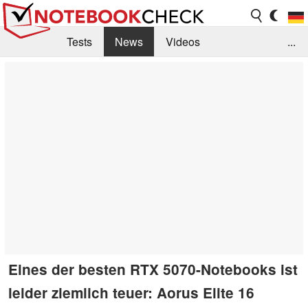
Tests
News
Videos
...
Benchmarks & Tech
Externe Tests
Kaufberatung
Deals
Suche
Jobs
Forum
Eines der besten RTX 5070-Notebooks ist
leider ziemlich teuer: Aorus Elite 16