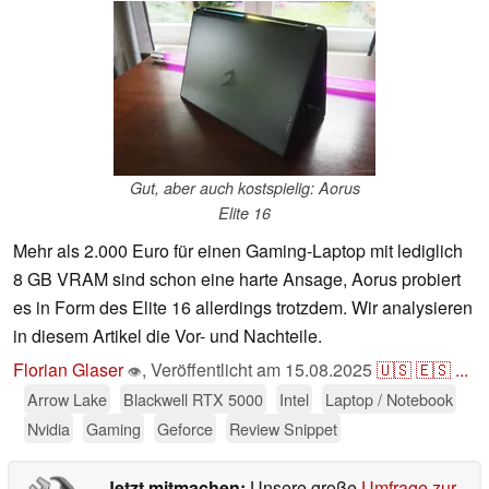
Gut, aber auch kostspielig: Aorus
Elite 16
Mehr als 2.000 Euro für einen Gaming-Laptop mit lediglich
8 GB VRAM sind schon eine harte Ansage, Aorus probiert
es in Form des Elite 16 allerdings trotzdem. Wir analysieren
in diesem Artikel die Vor- und Nachteile.
Florian Glaser
,
Veröffentlicht am
15.08.2025
🇺🇸
🇪🇸
...
👁
Arrow Lake
Blackwell RTX 5000
Intel
Laptop / Notebook
Nvidia
Gaming
Geforce
Review Snippet
Jetzt mitmachen:
Unsere große
Umfrage zur