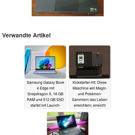
Verwandte Artikel
Samsung Galaxy Book
Kickstarter-Hit: Diese
4 Edge mit
Maschine will Magic-
Snapdragon X, 16 GB
und Pokémon-
RAM und 512 GB SSD
Sammlern das Leben
startet mit Launch-
erleichtern, erreicht
Rabatt für 782 Euro
300K-Ziel nach 24
Minuten
20.08.2025
16.08.2025