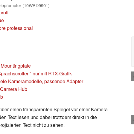
Teleprompter (10WAD9901)
profi
ue
ore professional
 Mountingplate
Sprachscrollen" nur mit RTX-Grafik
- Viele Kameramodelle, passende Adapter
ia Camera Hub
ub
 über einen transparenten Spiegel vor einer Kamera
n Text lesen und dabei trotzdem direkt in die
ojizierten Text nicht zu sehen.