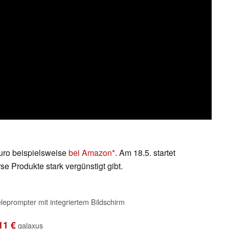
Euro beispielsweise
bei Amazon
. Am 18.5. startet
rse Produkte stark vergünstigt gibt.
leprompter mit integriertem Bildschirm
11 €
galaxus