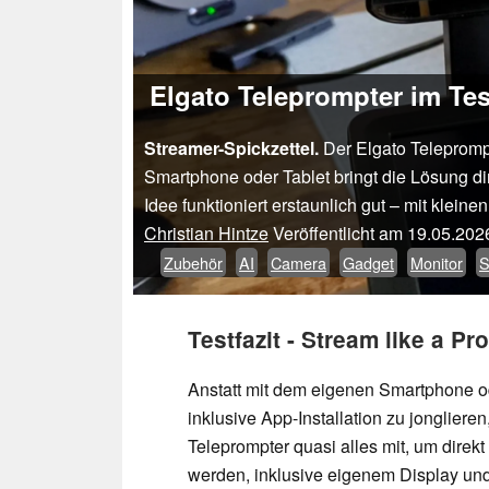
Elgato Teleprompter im Te
Streamer-Spickzettel.
Der Elgato Teleprompt
Smartphone oder Tablet bringt die Lösung dir
Idee funktioniert erstaunlich gut – mit klein
Christian Hintze
Veröffentlicht am
19.05.202
Zubehör
AI
Camera
Gadget
Monitor
S
Testfazit - Stream like a Pro
Anstatt mit dem eigenen Smartphone o
inklusive App-Installation zu jonglieren
Teleprompter quasi alles mit, um direkt
werden, inklusive eigenem Display un