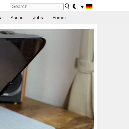
▼
s
Suche
Jobs
Forum