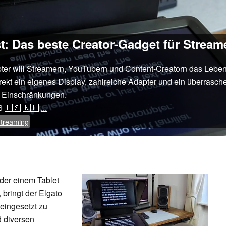
st: Das beste Creator-Gadget für Strea
er will Streamern, YouTubern und Content-Creatorn das Leben 
ekt ein eigenes Display, zahlreiche Adapter und ein überraschen
en Einschränkungen.
6
🇺🇸
🇳🇱
...
treaming
der einem Tablet
, bringt der Elgato
 eingesetzt zu
d diversen