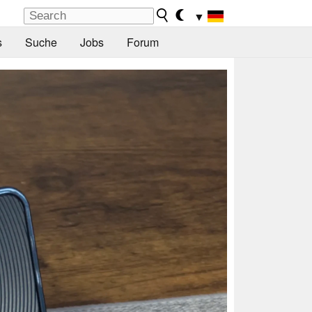
▼
s
Suche
Jobs
Forum