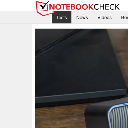
Tests
News
Videos
Be