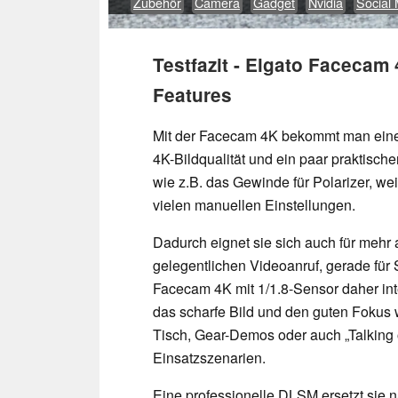
Zubehör
Camera
Gadget
Nvidia
Social
Testfazit - Elgato Facecam 
Features
Mit der Facecam 4K bekommt man ein
4K-Bildqualität und ein paar praktische
wie z.B. das Gewinde für Polarizer, weit
vielen manuellen Einstellungen.
Dadurch eignet sie sich auch für mehr 
gelegentlichen Videoanruf, gerade für 
Facecam 4K mit 1/1.8-Sensor daher int
das scharfe Bild und den guten Fokus
Tisch, Gear-Demos oder auch „Talking 
Einsatzszenarien.
Eine professionelle DLSM ersetzt sie na