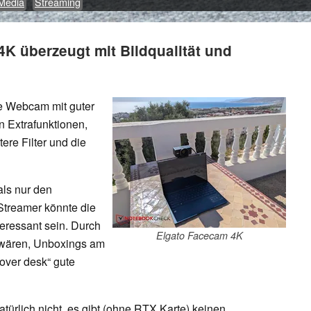
 Media
Streaming
4K überzeugt mit Bildqualität und
e Webcam mit guter
n Extrafunktionen,
ere Filter und die
als nur den
Streamer könnte die
eressant sein. Durch
Elgato Facecam 4K
 wären, Unboxings am
over desk“ gute
türlich nicht, es gibt (ohne RTX Karte) keinen