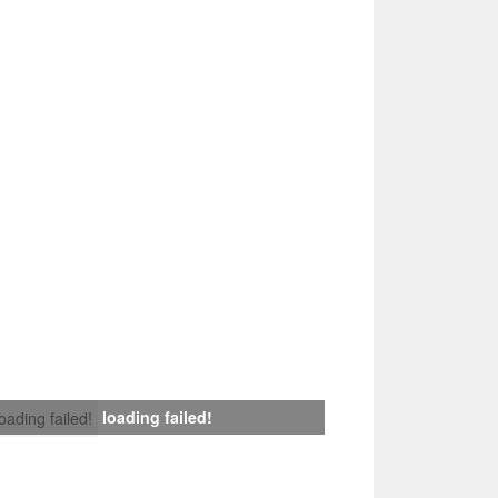
loading failed!
loading failed!