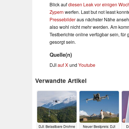
Blick auf
diesen Leak vor einigen Woc
Zypern
werfen. Last but not least konn
Pressebilder
aus nächster Nähe ansehe
also wohl nicht mehr werden. Am komm
Testberichte online verfügbar sein, f
gesorgt sein.
Quelle(n)
DJI
auf X
und
Youtube
Verwandte Artikel
DJI: Belastbare Drohne
Neuer Bestpreis: DJI
D