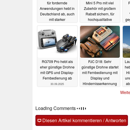
für fordernde
Mini 5 Pro mit viel
Anwendungen hebt in
Zubehör mit großem
Deutschland ab, auch
Rabatt sichern, für
mit starker
hochqualitative
ge
Hindernisserkennung
Aufnahmen mit
Mob
Hinderniserkennung
04.12.2025
23.11.2025
RG709 Pro hebt als
PJC D18: Sehr
Lau
eher günstige Drohne
günstige Drohne startet
heb
mit GPS und Display-
mit Fernbedienung mit
Hi
Fernbedienung ab
Display und
und
Hindernisserkennung
ab
30.09.2025
1
27.09.2025
Weite
Loading Comments
Diesen Artikel kommentieren / Antworten