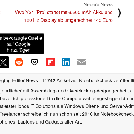
Neuere News
⟩
:
Vivo Y31 (Pro) startet mit 6.500 mAh Akku und
120 Hz Display ab umgerechnet 145 Euro
s bevorzugte Quelle
auf Google
hinzufügen
aging Editor News
- 11742 Artikel auf Notebookcheck veröffentl
gendlicher mit Assembling- und Overclocking-Vergangenheit, arb
 bevor ich professionell in die Computerwelt eingestiegen bin 
stleister Iphos IT Solutions als Windows Client- und Server-Ad
 Freelancer schreibe ich nun schon seit 2016 für Notebookcheck
phones, Laptops und Gadgets aller Art.