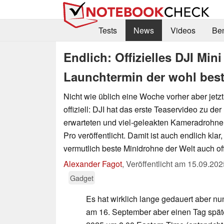
Tests
News
Videos
Be
Endlich: Offizielles DJI Min
Launchtermin der wohl best
Nicht wie üblich eine Woche vorher aber jetz
offiziell: DJI hat das erste Teaservideo zu d
erwarteten und viel-geleakten Kameradrohne
Pro veröffentlicht. Damit ist auch endlich kla
vermutlich beste Minidrohne der Welt auch offi
Alexander Fagot
,
Veröffentlicht am
15.09.202
Gadget
Es hat wirklich lange gedauert aber nun i
am 16. September aber einen Tag spä