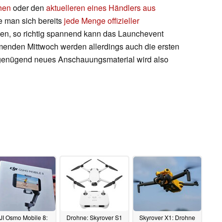
hen
oder den
aktuelleren eines Händlers aus
te man sich bereits
jede Menge offizieller
n, so richtig spannend kann das Launchevent
enden Mittwoch werden allerdings auch die ersten
ür genügend neues Anschauungsmaterial wird also
JI Osmo Mobile 8:
Drohne: Skyrover S1
Skyrover X1: Drohne