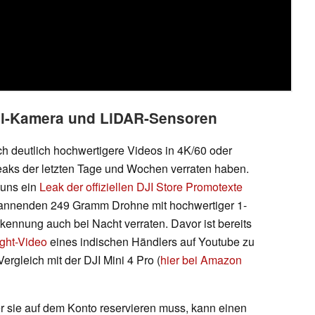
ll-Kamera und LiDAR-Sensoren
h deutlich hochwertigere Videos in 4K/60 oder
eaks der letzten Tage und Wochen verraten haben.
 uns ein
Leak der offiziellen DJI Store Promotexte
spannenden 249 Gramm Drohne mit hochwertiger 1-
ennung auch bei Nacht verraten. Davor ist bereits
ight-Video
eines indischen Händlers auf Youtube zu
rgleich mit der DJI Mini 4 Pro (
hier bei Amazon
er sie auf dem Konto reservieren muss, kann einen