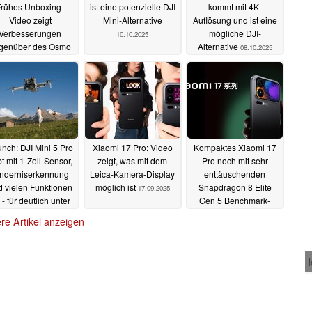
Frühes Unboxing-
ist eine potenzielle DJI
kommt mit 4K-
Video zeigt
Mini-Alternative
Auflösung und ist eine
Verbesserungen
mögliche DJI-
10.10.2025
genüber des Osmo
Alternative
08.10.2025
ile 7 vor offiziellem
Release
19.10.2025
nch: DJI Mini 5 Pro
Xiaomi 17 Pro: Video
Kompaktes Xiaomi 17
t mit 1-Zoll-Sensor,
zeigt, was mit dem
Pro noch mit sehr
nderniserkennung
Leica-Kamera-Display
enttäuschenden
 vielen Funktionen
möglich ist
Snapdragon 8 Elite
17.09.2025
 - für deutlich unter
Gen 5 Benchmark-
.000 Euro
Ergebnissen entdeckt
17.09.2025
re Artikel anzeigen
16.09.2025