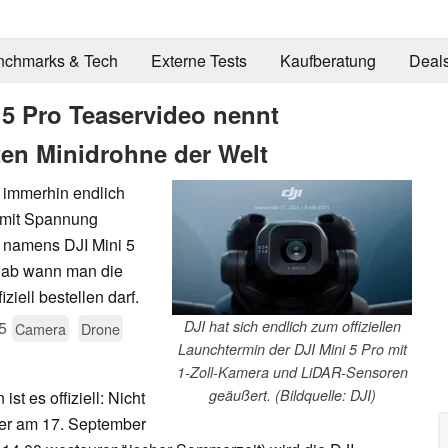
nchmarks & Tech
Externe Tests
Kaufberatung
Deal
i 5 Pro Teaservideo nennt
en Minidrohne der Welt
t immerhin endlich
er mit Spannung
 namens DJI Mini 5
r, ab wann man die
ziell bestellen darf.
5
DJI hat sich endlich zum offiziellen
Camera
Drone
Launchtermin der DJI Mini 5 Pro mit
1-Zoll-Kamera und LiDAR-Sensoren
geäußert. (Bildquelle: DJI)
st es offiziell: Nicht
ter am 17. September