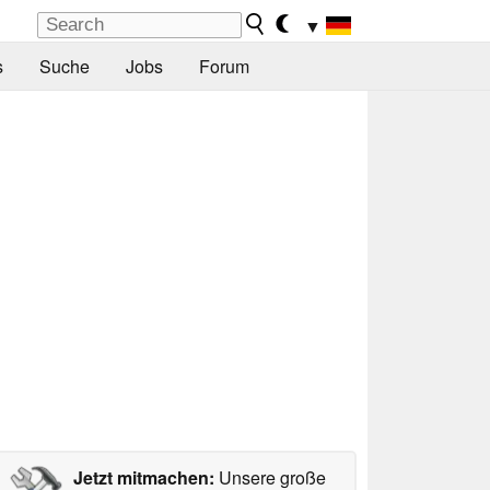
▼
s
Suche
Jobs
Forum
Jetzt mitmachen:
Unsere große