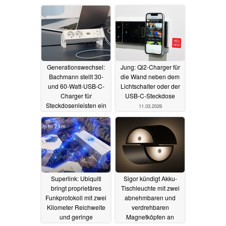
Generationswechsel:
Jung: Qi2-Charger für
Bachmann stellt 30-
die Wand neben dem
und 60-Watt-USB-C-
Lichtschalter oder der
Charger für
USB-C-Steckdose
Steckdosenleisten ein
11.03.2026
31.03.2026
Superlink: Ubiquiti
Sigor kündigt Akku-
bringt proprietäres
Tischleuchte mit zwei
Funkprotokoll mit zwei
abnehmbaren und
Kilometer Reichweite
verdrehbaren
und geringe
Magnetköpfen an