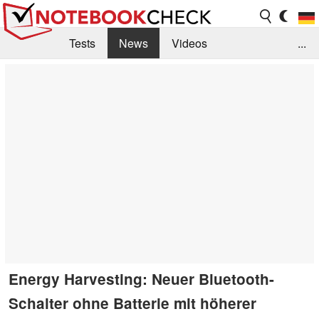
Tests
News
Videos
...
Benchmarks & Tech
Externe Tests
Kaufberatung
Deals
Suche
Jobs
Forum
Energy Harvesting: Neuer Bluetooth-
Schalter ohne Batterie mit höherer