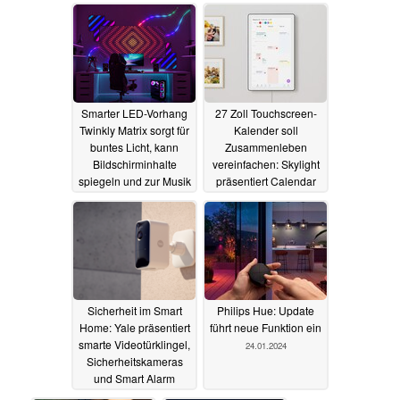
Leistungsaufnahme
28.02.2024
11.02.2025
Smarter LED-Vorhang
27 Zoll Touchscreen-
Twinkly Matrix sorgt für
Kalender soll
buntes Licht, kann
Zusammenleben
Bildschirminhalte
vereinfachen: Skylight
spiegeln und zur Musik
präsentiert Calendar
"tanzen"
Max
03.02.2024
30.01.2024
Sicherheit im Smart
Philips Hue: Update
Home: Yale präsentiert
führt neue Funktion ein
smarte Videotürklingel,
24.01.2024
Sicherheitskameras
und Smart Alarm
29.01.2024