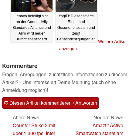
Lenovo beteiligt sich
YogiFi: Dieser smarte
an der Connectivity
Ring misst
Standards Alliance und
Gesundheitsdaten und
Aliro wird neuer
zeigt
Türöffner-Standard
Benachrichtigungen an
Weitere Artikel
und ist aktuell noch mit
10.11.2023
anzeigen
Riesen-Rabatt zu
haben
09.11.2023
Kommentare
Fragen, Anregungen, zusätzliche Informationen zu diesem
Artikel? - Uns interessiert Deine Meinung (auch ohne
Anmeldung möglich)!
Diesen Artikel kommentieren / Antworten
Ältere News
Neuere News
Counter-Strike 2 mit
Amazfit Active
über 1.300 fps: Intel
Smartwatch startet am