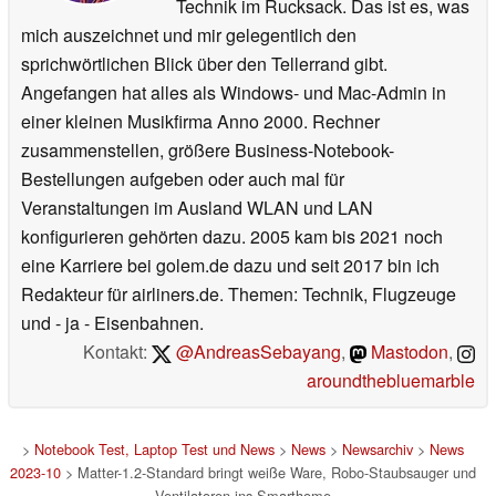
Technik im Rucksack. Das ist es, was
mich auszeichnet und mir gelegentlich den
sprichwörtlichen Blick über den Tellerrand gibt.
Angefangen hat alles als Windows- und Mac-Admin in
einer kleinen Musikfirma Anno 2000. Rechner
zusammenstellen, größere Business-Notebook-
Bestellungen aufgeben oder auch mal für
Veranstaltungen im Ausland WLAN und LAN
konfigurieren gehörten dazu. 2005 kam bis 2021 noch
eine Karriere bei golem.de dazu und seit 2017 bin ich
Redakteur für airliners.de. Themen: Technik, Flugzeuge
und - ja - Eisenbahnen.
Kontakt:
@AndreasSebayang
,
Mastodon
,
aroundthebluemarble
>
Notebook Test, Laptop Test und News
>
News
>
Newsarchiv
>
News
2023-10
> Matter-1.2-Standard bringt weiße Ware, Robo-Staubsauger und
Ventilatoren ins Smarthome