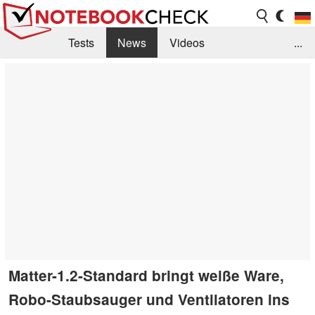
Tests
News
Videos
...
Benchmarks & Tech
Externe Tests
Kaufberatung
Deals
Suche
Jobs
Forum
Matter-1.2-Standard bringt weiße Ware,
Robo-Staubsauger und Ventilatoren ins