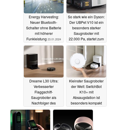
Energy Harvesting:
So stark wie ein Dyson:
Neuer Bluetooth-
Der UBPet V10 ist ein
Schalter ohne Batterie
besonders starker
mit höherer
Saugroboter mit
Funkleistung
22.000 Pa, startet zum
23.01.2024
Vorzugspreis
12.12.2023
Dreame L30 Ultra:
Kleinster Saugroboter
Verbesserter
der Welt: SwitchBot
Flaggschiff-
K10+ mit
Saugroboter als
Absaugstation ist
Nachfolger des
besonders kompakt
Dreame L20 Ultra ist
und startet mit Rabatt
schon da
27.11.2023
12.11.2023