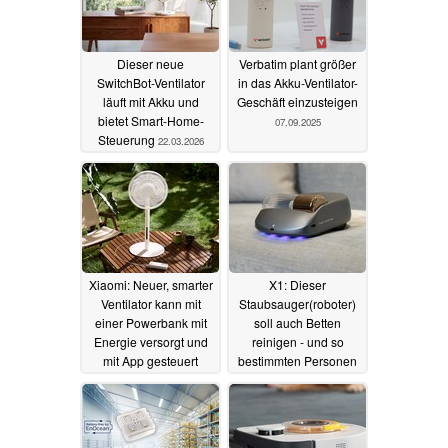
Dieser neue
Verbatim plant größer
SwitchBot-Ventilator
in das Akku-Ventilator-
läuft mit Akku und
Geschäft einzusteigen
bietet Smart-Home-
07.09.2025
Steuerung
22.03.2026
Xiaomi: Neuer, smarter
X1: Dieser
Ventilator kann mit
Staubsauger(roboter)
einer Powerbank mit
soll auch Betten
Energie versorgt und
reinigen - und so
mit App gesteuert
bestimmten Personen
werden
einen besseren Schlaf
01.07.2024
erlauben
07.02.2024