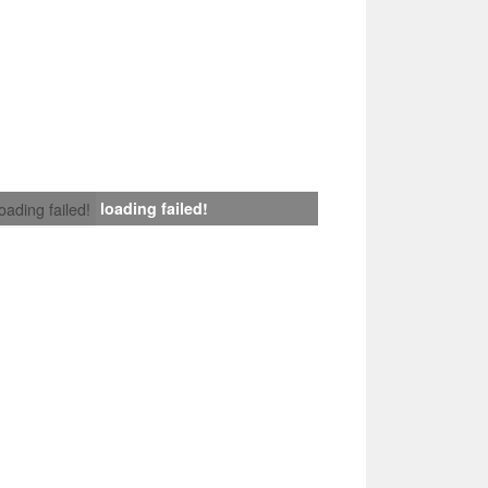
loading failed!
loading failed!