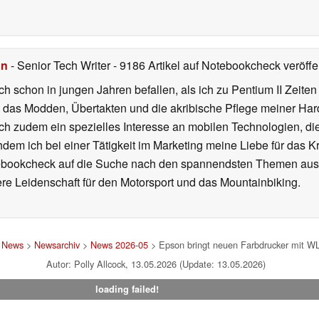
hn
- Senior Tech Writer
- 9186 Artikel auf Notebookcheck veröffen
ch schon in jungen Jahren befallen, als ich zu Pentium II Zeite
h das Modden, Übertakten und die akribische Pflege meiner Ha
ich zudem ein spezielles Interesse an mobilen Technologien, di
hdem ich bei einer Tätigkeit im Marketing meine Liebe für das 
ebookcheck auf die Suche nach den spannendsten Themen aus d
e Leidenschaft für den Motorsport und das Mountainbiking.
>
News
>
Newsarchiv
>
News 2026-05
> Epson bringt neuen Farbdrucker mit W
Autor: Polly Allcock, 13.05.2026 (Update: 13.05.2026)
loading failed!