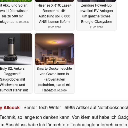
it Akku und Solar:
Hisense XR10: Laser-
Zendure PowerHub
va L10 bewässert
Beamer mit 4K-
erweitert PV-Anlagen
bis zu 500 m²
Auflösung soll 6.000
um ganzheitliches
nktgenau
ANSI-Lumen liefern
Energie-Ökosystem
12.05.2026
12.05.2026
11.05.2026
Eufy S2: Ankers
Smarte Deckenleuchte
Flaggschiff-
von Govee kann in
Saugroboter mit
Farbverläufen
Wischwalze und
erstrahlen, startet mit
umduft startet mit
Rabatt
07.05.2026
eschenk
07.05.2026
ly Allcock
- Senior Tech Writer
- 5965 Artikel auf Notebookcheck
r Technik, so lange ich denken kann. Von klein auf habe ich Gad
nem Abschluss habe ich für mehrere Technologieunternehmen i