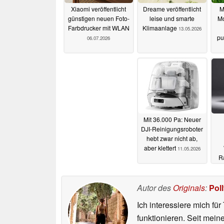
Xiaomi veröffentlicht
Dreame veröffentlicht
M
günstigen neuen Foto-
leise und smarte
Mo
Farbdrucker mit WLAN
Klimaanlage
13.05.2026
pu
06.07.2026
Mit 36.000 Pa: Neuer
DJI-Reinigungsroboter
hebt zwar nicht ab,
aber klettert
11.05.2026
Ra
G
Autor des
Originals
:
Pol
Ich interessiere mich fü
funktionieren. Seit mei