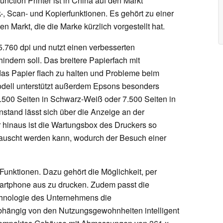
nction Printer ist in China auf den Markt
, Scan- und Kopierfunktionen. Es gehört zu einer
n Markt, die die Marke kürzlich vorgestellt hat.
5.760 dpi und nutzt einen verbesserten
indern soll. Das breitere Papierfach mit
as Papier flach zu halten und Probleme beim
dell unterstützt außerdem Epsons besonders
4.500 Seiten in Schwarz-Weiß oder 7.500 Seiten in
nstand lässt sich über die Anzeige an der
r hinaus ist die Wartungsbox des Druckers so
tauscht werden kann, wodurch der Besuch einer
Funktionen. Dazu gehört die Möglichkeit, per
rtphone aus zu drucken. Zudem passt die
chnologie des Unternehmens die
hängig von den Nutzungsgewohnheiten intelligent