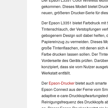
Der Epson L3351 Color Wireless Multifu
gekommen. Dieses Modell bietet Druck-
neuen, größeren Drucker-Serie für diese
Der Epson L3351 bietet Farbdruck mit 
Tintenschlauch, der Verstopfungen verh
gebogenem Design soll dabei helfen, d
Papiereinzug zu vermeiden. Dieses Mo
große Tintenflaschen, mit denen sich 
Farbe drucken lassen sollen. Der Tinte
Vorderseite des Geräts prüfen. Darübe
konzipiert, dass sie vom Nutzer ausge
Werkstatt entfällt.
Der
Epson-Drucker
bietet auch smarte 
Epson Connect aus der Ferne vom Sma
adaptive e-care-Druckkopfwartungste
Reinigungsfrequenz des Druckkopfs ab