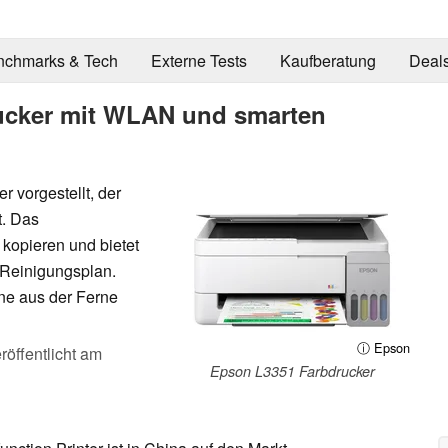
nchmarks & Tech
Externe Tests
Kaufberatung
Deal
ucker mit WLAN und smarten
 vorgestellt, der
t. Das
kopieren und bietet
 Reinigungsplan.
ne aus der Ferne
ⓘ Epson
röffentlicht am
Epson L3351 Farbdrucker