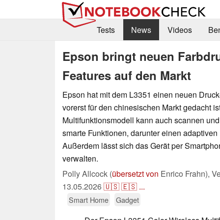
Tests
News
Videos
Be
Epson bringt neuen Farbdr
Features auf den Markt
Epson hat mit dem L3351 einen neuen Drucker
vorerst für den chinesischen Markt gedacht is
Multifunktionsmodell kann auch scannen und 
smarte Funktionen, darunter einen adaptiven
Außerdem lässt sich das Gerät per Smartpho
verwalten.
Polly Allcock (
übersetzt von
Enrico Frahn),
Ve
13.05.2026
🇺🇸
🇪🇸
...
Smart Home
Gadget