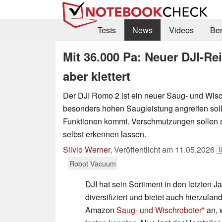
Tests
News
Videos
Be
Mit 36.000 Pa: Neuer DJI-Re
aber klettert
Der DJI Romo 2 ist ein neuer Saug- und Wisch
besonders hohen Saugleistung angreifen sol
Funktionen kommt. Verschmutzungen sollen 
selbst erkennen lassen.
Silvio Werner
,
Veröffentlicht am
11.05.2026

Robot Vacuum
DJI hat sein Sortiment in den letzten 
diversifiziert und bietet auch hierzula
Amazon
Saug- und Wischroboter
an, 