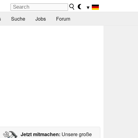
▼
s
Suche
Jobs
Forum
Jetzt mitmachen:
Unsere große