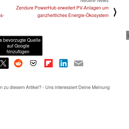
Neuere News
Zendure PowerHub erweitert PV-Anlagen um
⟩
s-
ganzheitliches Energie-Ökosystem
s bevorzugte Quelle
auf Google
hinzufügen
n zu diesem Artikel? - Uns interessiert Deine Meinung