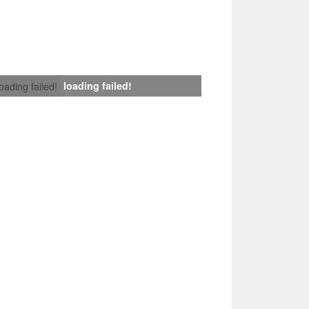
loading failed!
loading failed!