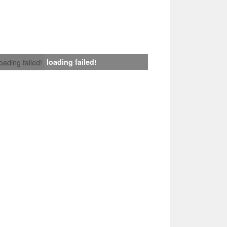
loading failed!
loading failed!