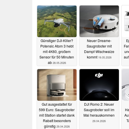
Günstiger DJI-Killer?
Neuer Dreame-
E
Potensic Atom 3 hebt
Saugroboter mit
Far
mit 4K60, großem
Dampf-Wischwalze
un
Sensor für 50 Minuten
kommt
auf
19.05.2026
ab
28.05.2026
Gut ausgestattet für
DJI Romo 2: Neuer
599 Euro: Saugroboter
Saugroboter soll im
Ha
mit Station startet dank
Mai herauskommen
Aut
Rabatt besonders
T
29.04.2026
günstig
29.04.2026