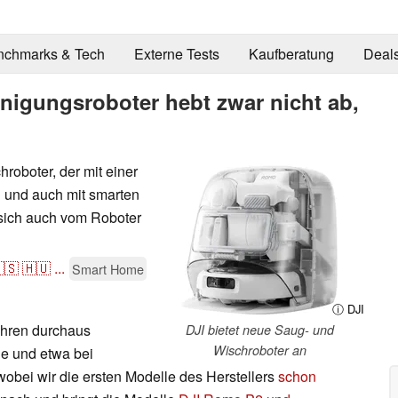
nchmarks & Tech
Externe Tests
Kaufberatung
Deal
inigungsroboter hebt zwar nicht ab,
roboter, der mit einer
l und auch mit smarten
sich auch vom Roboter
🇸
🇭🇺
...
Smart Home
ⓘ DJI
Jahren durchaus
DJI bietet neue Saug- und
Wischroboter an
nde und etwa bei
wobei wir die ersten Modelle des Herstellers
schon