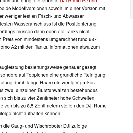
r nach und bringt die Modelle
DJI Romo P2 und
 beide Modellversionen sowohl in einer Version mit
er weniger fest an Frisch- und Abwasser
festen Wasseranschluss ist die Positionierung
llerdings müssen dann eben die Tanks nicht
in Preis von mindestens umgerechnet rund 687
omo A2 mit den Tanks. Informationen etwa zum
Saugleistung beziehungsweise genauer gesagt
esondere auf Teppichen eine gründliche Reinigung
topfung durch lange Haare ein weniger großes
aus zwei einzelnen Bürstenwalzen bestehendes
 sich bis zu vier Zentimeter hohe Schwellen
e von bis zu 8,5 Zentimetern stellen den DJI Romo
olge nicht aufhalten können.
n die Saug- und Wischroboter DJI zufolge