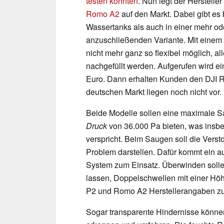
testen konnten
. Nun legt der Herstelle
Romo A2
auf den Markt. Dabei gibt es
Wassertanks als auch in einer mehr od
anzuschließenden Variante. Mit einem 
nicht mehr ganz so flexibel möglich, a
nachgefüllt werden. Aufgerufen wird e
Euro. Dann erhalten Kunden den DJI R
deutschen Markt liegen noch nicht vor.
Beide Modelle sollen eine maximale 
Druck
von 36.000 Pa bieten, was insb
verspricht. Beim Saugen soll die Vers
Problem darstellen. Dafür kommt ein 
System zum Einsatz. Überwinden sollen
lassen, Doppelschwellen mit einer Höh
P2 und Romo A2 Herstellerangaben zuf
Sogar transparente Hindernisse könne