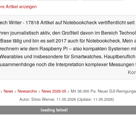
28.04.2026
22.04.2026
re Artikel anzeigen
Tech Writer
- 17818 Artikel auf Notebookcheck veröffentlicht
seit
ahren journalistisch aktiv, den Großteil davon im Bereich Techn
se tätig und bin es seit 2017 auch für Notebookcheck. Mein ak
rechnern wie dem Raspberry Pi – also kompakten Systemen mit
n Wearables und insbesondere für Smartwatches. Hauptberuflich
Zusammenhänge noch die Interpretation komplexer Messungen f
Kon
>
News
>
Newsarchiv
>
News 2026-05
> Mit 36.000 Pa: Neuer DJI-Reinigungsro
Autor: Silvio Werner, 11.05.2026 (Update: 11.05.2026)
loading failed!