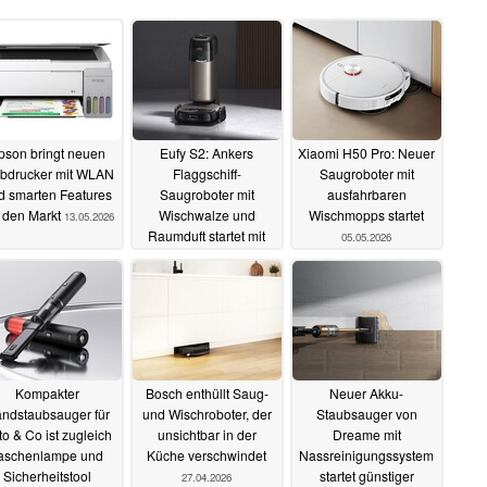
pson bringt neuen
Eufy S2: Ankers
Xiaomi H50 Pro: Neuer
bdrucker mit WLAN
Flaggschiff-
Saugroboter mit
d smarten Features
Saugroboter mit
ausfahrbaren
 den Markt
Wischwalze und
Wischmopps startet
13.05.2026
Raumduft startet mit
05.05.2026
Geschenk
07.05.2026
Kompakter
Bosch enthüllt Saug-
Neuer Akku-
ndstaubsauger für
und Wischroboter, der
Staubsauger von
o & Co ist zugleich
unsichtbar in der
Dreame mit
aschenlampe und
Küche verschwindet
Nassreinigungssystem
Sicherheitstool
startet günstiger
27.04.2026