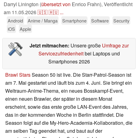
Darryl Linington (
übersetzt von
Enrico Frahn),
Veröffentlicht
am
11.05.2026
🇺🇸
🇭🇺
...
Android
Anime / Manga
Smartphone
Software
Security
iOS
Apple
Jetzt mitmachen:
Unsere große
Umfrage zur
Servicezufriedenheit
bei Laptops und
Smartphones 2026
Brawl Stars
Season 50 ist live. Die Starr-Patrol-Season ist
am 7. Mai gestartet und läuft bis zum 4. Juni. Sie bringt ein
Weltraum-Anime-Thema, ein neues Bosskampf-Event,
einen neuen Brawler, der später in diesem Monat
erscheint, sowie das erste große LAN-Event des Jahres,
das in der kommenden Woche in Berlin stattfindet. Die
Season folgt auf die My-Hero-Academia-Kollaboration, die
am selben Tag geendet hat, und baut auf der