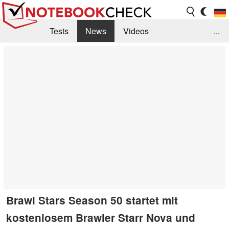
Tests
News
Videos
...
Benchmarks & Tech
Externe Tests
Kaufberatung
Deals
Suche
Jobs
Forum
Brawl Stars Season 50 startet mit
kostenlosem Brawler Starr Nova und