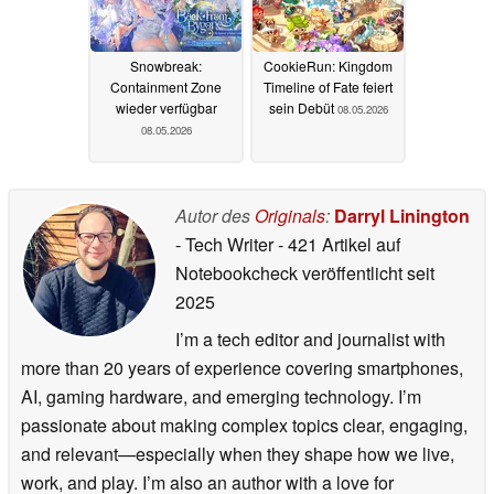
Snowbreak:
CookieRun: Kingdom
Containment Zone
Timeline of Fate feiert
wieder verfügbar
sein Debüt
08.05.2026
08.05.2026
Autor des
Originals
:
Darryl Linington
- Tech Writer
- 421 Artikel auf
Notebookcheck veröffentlicht
seit
2025
I’m a tech editor and journalist with
more than 20 years of experience covering smartphones,
AI, gaming hardware, and emerging technology. I’m
passionate about making complex topics clear, engaging,
and relevant—especially when they shape how we live,
work, and play. I’m also an author with a love for