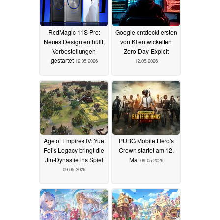
RedMagic 11S Pro:
Google entdeckt ersten
Neues Design enthüllt,
von KI entwickelten
Vorbestellungen
Zero-Day-Exploit
gestartet
12.05.2026
12.05.2026
Age of Empires IV: Yue
PUBG Mobile Hero's
Fei’s Legacy bringt die
Crown startet am 12.
Jin-Dynastie ins Spiel
Mai
09.05.2026
09.05.2026