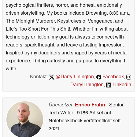
psychological thrillers, horror, and honest, emotionally
driven storytelling. My books include Drowning, 3:33 a.m.,
The Midnight Murderer, Keystrokes of Vengeance, and
Life’s Too Short For This Sh!t!. Whether I’m writing about
technology or fiction, my goal is always to connect with
readers, spark thought, and leave a lasting impression.
Inspired by my daughters and shaped by years of media
experience, I bring curiosity and purpose to everything I
write.
Kontakt:
@DarrylLinington
,
Facebook
,
DarrylLinington
,
LinkedIn
Übersetzer:
Enrico Frahn
- Senior
Tech Writer
- 9186 Artikel auf
Notebookcheck veröffentlicht
seit
2021