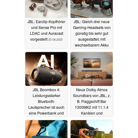
JBL: Earclip-Kopfhörer
JBL: Gleich drei neue
und Sense Pro mit
Gaming-Headsets von
LDAC und Auracast
günstig bis sehr gut
vorgestellt
ausgestattet, mit
20.08.2025
wechselbarem Akku
und Basisstation
20.08.2025
JBL Boombox 4:
Neue Dolby Atmos
Leistungsstarker
Soundbars von JBL, z.
Bluetooth-
B. Flaggschiff Bar
Lautsprecher ist auch
1300MK2 mit 11.1.4
eine Powerbank und
Kanälen und
etwas leichter
kabellosen Rear-
15.08.2025
Lautsprechern
10.06.2025