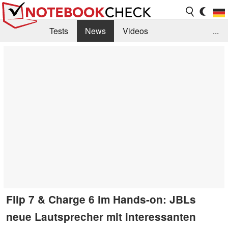
Tests
News
Videos
...
Benchmarks & Tech
Externe Tests
Kaufberatung
Deals
Suche
Jobs
Forum
Flip 7 & Charge 6 im Hands-on: JBLs
neue Lautsprecher mit interessanten