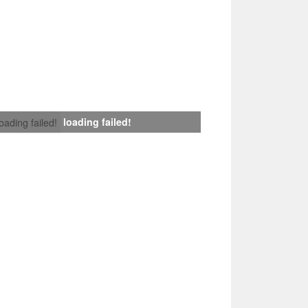
loading failed!
loading failed!