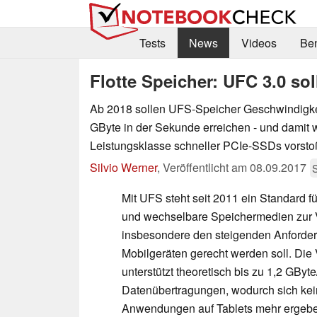
Tests
News
Videos
Be
Flotte Speicher: UFC 3.0 sol
Ab 2018 sollen UFS-Speicher Geschwindigkei
GByte in der Sekunde erreichen - und damit w
Leistungsklasse schneller PCIe-SSDs vorsto
Silvio Werner
,
Veröffentlicht am
08.09.2017
Mit UFS steht seit 2011 ein Standard fü
und wechselbare Speichermedien zur 
insbesondere den steigenden Anforde
Mobilgeräten gerecht werden soll. Die 
unterstützt theoretisch bis zu 1,2 GByte
Datenübertragungen, wodurch sich ke
Anwendungen auf Tablets mehr ergeben