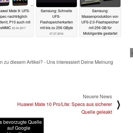
awei Mate 9: UFS-
Samsung: Schnelle
Samsung:
pec nachträglich
UFS-
Massenproduktion von
tfernt, P10 auch mit
Flashspeicherkarten
UFS-2.0-Flashspeicher
eMMC
mit bis zu 256 GByte
mit 256 GB für
22.04.2017
Mobilgeräte gestartet
07.07.2016
25.02.2016
n zu diesem Artikel? - Uns interessiert Deine Meinung
Neuere News
⟩
Huawei Mate 10 Pro/Lite: Specs aus sicherer
Quelle geleakt
s bevorzugte Quelle
auf Google