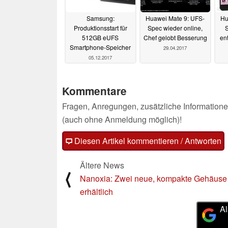
Samsung:
Huawei Mate 9: UFS-
Hu
Produktionsstart für
Spec wieder online,
S
512GB eUFS
Chef gelobt Besserung
en
Smartphone-Speicher
29.04.2017
05.12.2017
Kommentare
Fragen, Anregungen, zusätzliche Informatione
(auch ohne Anmeldung möglich)!
Diesen Artikel kommentieren / Antworten
Ältere News
⟨
Nanoxia: Zwei neue, kompakte Gehäuse
erhältlich
Al