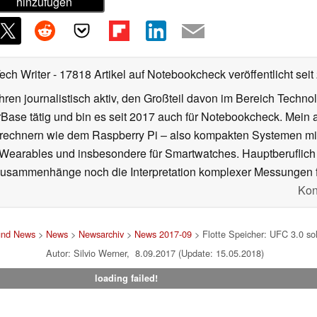
hinzufügen
Tech Writer
- 17818 Artikel auf Notebookcheck veröffentlicht
seit
ahren journalistisch aktiv, den Großteil davon im Bereich Techn
se tätig und bin es seit 2017 auch für Notebookcheck. Mein ak
rechnern wie dem Raspberry Pi – also kompakten Systemen mit
n Wearables und insbesondere für Smartwatches. Hauptberuflich
Zusammenhänge noch die Interpretation komplexer Messungen f
Kon
und News
>
News
>
Newsarchiv
>
News 2017-09
> Flotte Speicher: UFC 3.0 sol
Autor: Silvio Werner, 8.09.2017 (Update: 15.05.2018)
loading failed!