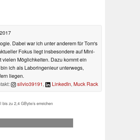
 2017
ologie. Dabei war ich unter anderem für Tom's
tueller Fokus liegt insbesondere auf Mini-
 vielen Möglichkeiten. Dazu kommt ein
 bin ich als Laboringenieur unterwegs,
ern liegen.
takt:
silvio39191
,
LinkedIn
,
Muck Rack
l bis zu 2,4 GByte/s erreichen