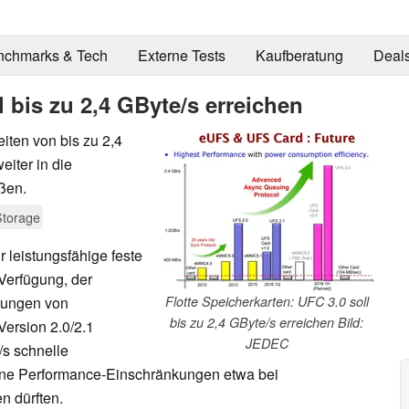
nchmarks & Tech
Externe Tests
Kaufberatung
Deal
l bis zu 2,4 GByte/s erreichen
ten von bis zu 2,4
eiter in die
ßen.
Storage
r leistungsfähige feste
Verfügung, der
rungen von
Flotte Speicherkarten: UFC 3.0 soll
bis zu 2,4 GByte/s erreichen Bild:
Version 2.0/2.1
JEDEC
/s schnelle
ine Performance-Einschränkungen etwa bei
 dürften.