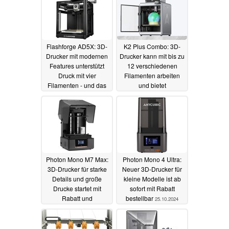
Flashforge AD5X: 3D-
K2 Plus Combo: 3D-
Drucker mit modernen
Drucker kann mit bis zu
Features unterstützt
12 verschiedenen
Druck mit vier
Filamenten arbeiten
Filamenten - und das
und bietet
für unter 500 Euro
geschlossenen
Druckraum
16.11.2024
11.11.2024
Photon Mono M7 Max:
Photon Mono 4 Ultra:
3D-Drucker für starke
Neuer 3D-Drucker für
Details und große
kleine Modelle ist ab
Drucke startet mit
sofort mit Rabatt
Rabatt und
bestellbar
25.10.2024
Geschenken
08.11.2024