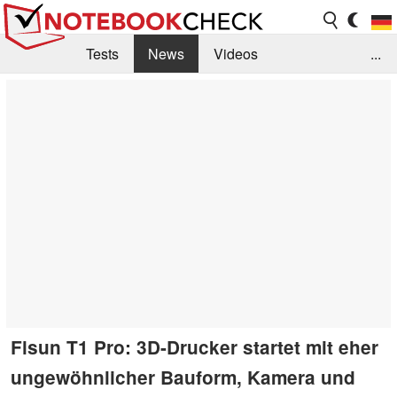
Tests
News
Videos
...
Benchmarks & Tech
Externe Tests
Kaufberatung
Deals
Suche
Jobs
Forum
Flsun T1 Pro: 3D-Drucker startet mit eher
ungewöhnlicher Bauform, Kamera und