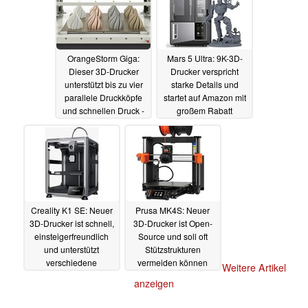
OrangeStorm Giga:
Mars 5 Ultra: 9K-3D-
Dieser 3D-Drucker
Drucker verspricht
unterstützt bis zu vier
starke Details und
parallele Druckköpfe
startet auf Amazon mit
und schnellen Druck -
großem Rabatt
und große Modelle
16.09.2024
26.09.2024
Creality K1 SE: Neuer
Prusa MK4S: Neuer
3D-Drucker ist schnell,
3D-Drucker ist Open-
einsteigerfreundlich
Source und soll oft
und unterstützt
Stützstrukturen
verschiedene
vermeiden können
Weitere Artikel
Materialien
26.08.2024
12.08.2024
anzeigen