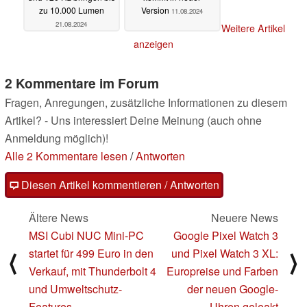
zu 10.000 Lumen
Version
11.08.2024
21.08.2024
Weitere Artikel
anzeigen
2 Kommentare im Forum
Fragen, Anregungen, zusätzliche Informationen zu diesem
Artikel? - Uns interessiert Deine Meinung (auch ohne
Anmeldung möglich)!
Alle 2 Kommentare lesen
/
Antworten
Diesen Artikel kommentieren / Antworten
Ältere News
Neuere News
MSI Cubi NUC Mini-PC
Google Pixel Watch 3
startet für 499 Euro in den
und Pixel Watch 3 XL:
⟨
⟩
Verkauf, mit Thunderbolt 4
Europreise und Farben
und Umweltschutz-
der neuen Google-
Features
Uhren geleakt