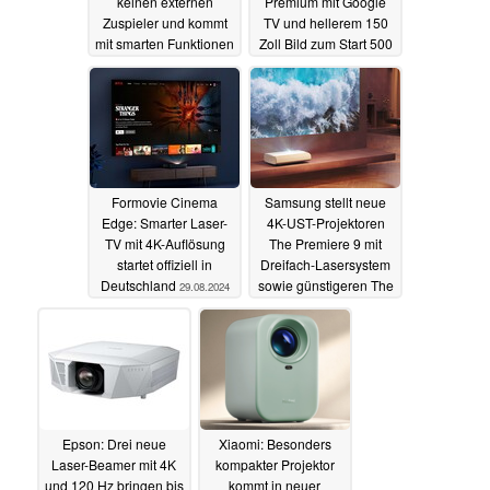
keinen externen
Premium mit Google
Zuspieler und kommt
TV und hellerem 150
mit smarten Funktionen
Zoll Bild zum Start 500
Euro günstiger
30.11.2024
28.10.2024
Formovie Cinema
Samsung stellt neue
Edge: Smarter Laser-
4K-UST-Projektoren
TV mit 4K-Auflösung
The Premiere 9 mit
startet offiziell in
Dreifach-Lasersystem
Deutschland
sowie günstigeren The
29.08.2024
Premiere 7 vor
27.08.2024
Epson: Drei neue
Xiaomi: Besonders
Laser-Beamer mit 4K
kompakter Projektor
und 120 Hz bringen bis
kommt in neuer