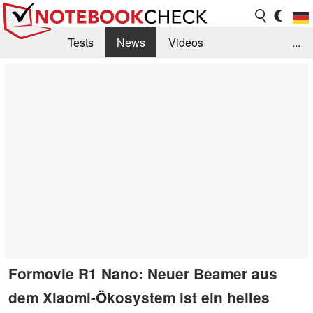
Tests
News
Videos
...
Benchmarks & Tech
Externe Tests
Kaufberatung
Deals
Suche
Jobs
Forum
Formovie R1 Nano: Neuer Beamer aus
dem Xiaomi-Ökosystem ist ein helles