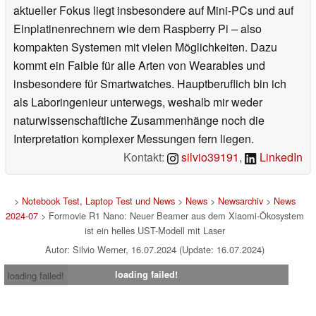
aktueller Fokus liegt insbesondere auf Mini-PCs und auf
Einplatinenrechnern wie dem Raspberry Pi – also
kompakten Systemen mit vielen Möglichkeiten. Dazu
kommt ein Faible für alle Arten von Wearables und
insbesondere für Smartwatches. Hauptberuflich bin ich
als Laboringenieur unterwegs, weshalb mir weder
naturwissenschaftliche Zusammenhänge noch die
Interpretation komplexer Messungen fern liegen.
Kontakt:
silvio39191
,
LinkedIn
>
Notebook Test, Laptop Test und News
>
News
>
Newsarchiv
>
News
2024-07
> Formovie R1 Nano: Neuer Beamer aus dem Xiaomi-Ökosystem
ist ein helles UST-Modell mit Laser
Autor: Silvio Werner, 16.07.2024 (Update: 16.07.2024)
loading failed!
loading failed!