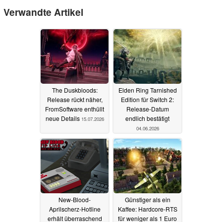
Verwandte Artikel
The Duskbloods:
Elden Ring Tarnished
Release rückt näher,
Edition für Switch 2:
FromSoftware enthüllt
Release-Datum
neue Details
endlich bestätigt
15.07.2026
04.06.2026
New-Blood-
Günstiger als ein
Aprilscherz-Hotline
Kaffee: Hardcore-RTS
erhält überraschend
für weniger als 1 Euro