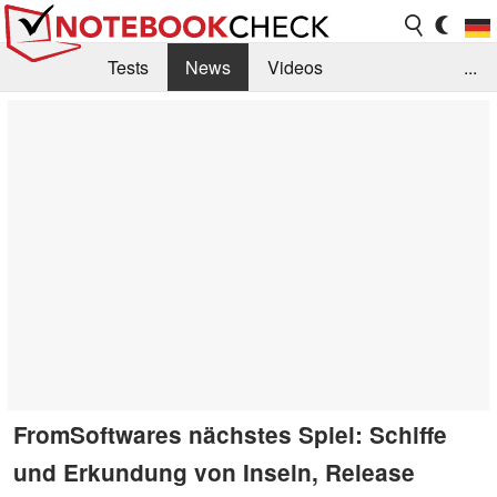
Tests
News
Videos
...
Benchmarks & Tech
Externe Tests
Kaufberatung
Deals
Suche
Jobs
Forum
FromSoftwares nächstes Spiel: Schiffe
und Erkundung von Inseln, Release