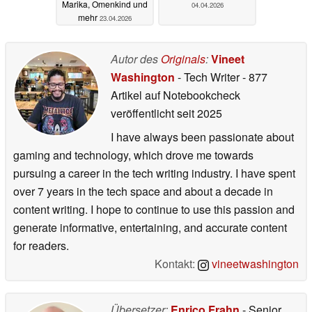
Marika, Omenkind und
04.04.2026
mehr
23.04.2026
Autor des
Originals
:
Vineet
Washington
- Tech Writer
- 877
Artikel auf Notebookcheck
veröffentlicht
seit 2025
I have always been passionate about
gaming and technology, which drove me towards
pursuing a career in the tech writing industry. I have spent
over 7 years in the tech space and about a decade in
content writing. I hope to continue to use this passion and
generate informative, entertaining, and accurate content
for readers.
Kontakt:
vineetwashington
Übersetzer:
Enrico Frahn
- Senior