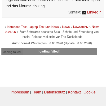
und das Mountainbiking.
Kontakt:
LinkedIn
>
Notebook Test, Laptop Test und News
>
News
>
Newsarchiv
>
News
2026-05
> FromSoftwares nächstes Spiel: Schiffe und Erkundung von
Inseln, Release vielleicht vor The Duskbloods
Autor: Vineet Washington, 8.05.2026 (Update: 8.05.2026)
loading failed!
loading failed!
Impressum
|
Team
|
Datenschutz
|
Kontakt
|
Cookie
Einstellungen
| 04.08.2026 15:06
* Beim Kauf über einen Affiliate-Link kann Notebookcheck eine Vergütung