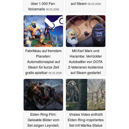
über 1.000 Fan-
auf Steam
08.05.2026
Voicemails
09.05.2026
Fabrikbau auf fremdem
Mit Karl Marx und
Planeten:
Harambe: Verrückter
Automationsspiel auf
Autobattler von DOTA
Steam für kurze Zeit
2-Veteranen kostenlos
gratis spielbar
auf Steam gestartet
08.05.2026
08.05.2026
Elden Ring-Film:
Virales Video enthüllt
Geleakte Bilder vom
Elden Ring-inspiriertes
Set zeigen Leyndell,
Set mit Marika-Statue