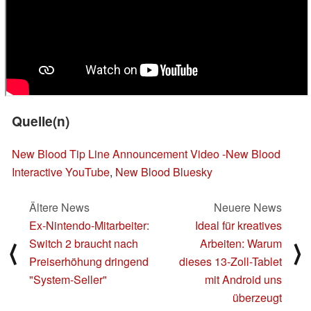
Quelle(n)
New Blood Tip Line Announcement Video -New Blood
Interactive YouTube
,
New Blood Bluesky
Ältere News
Neuere News
Ex-Nintendo-Mitarbeiter:
Ideal für kreatives
Switch 2 braucht nach
Arbeiten: Warum
⟨
⟩
Preiserhöhung dringend
dieses 13-Zoll-Tablet
"System-Seller"
mit Android uns
überzeugt