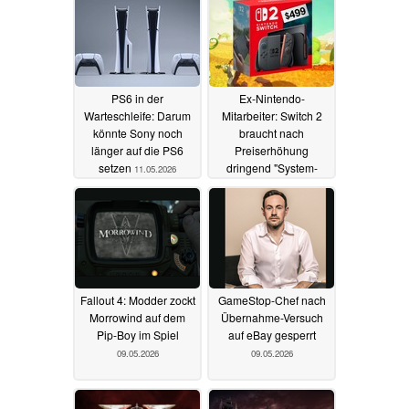
PS6 in der
Ex-Nintendo-
Warteschleife: Darum
Mitarbeiter: Switch 2
könnte Sony noch
braucht nach
länger auf die PS6
Preiserhöhung
setzen
dringend "System-
11.05.2026
Seller"
09.05.2026
Fallout 4: Modder zockt
GameStop-Chef nach
Morrowind auf dem
Übernahme-Versuch
Pip-Boy im Spiel
auf eBay gesperrt
09.05.2026
09.05.2026