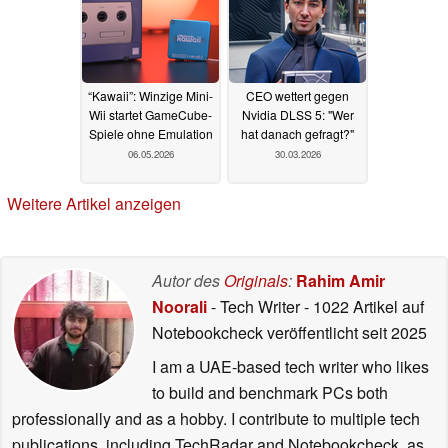
“Kawaii”: Winzige Mini-
CEO wettert gegen
Wii startet GameCube-
Nvidia DLSS 5: "Wer
Spiele ohne Emulation
hat danach gefragt?"
06.05.2026
30.03.2026
Weitere Artikel anzeigen
Autor des
Originals
:
Rahim Amir
Noorali
- Tech Writer
- 1022 Artikel auf
Notebookcheck veröffentlicht
seit 2025
I am a UAE-based tech writer who likes
to build and benchmark PCs both
professionally and as a hobby. I contribute to multiple tech
publications, including TechRadar and Notebookcheck, as