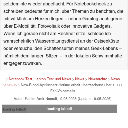
seitdem nie wieder abgeflacht. Für Notebookcheck zu
schreiben bedeutet für mich, über Themen zu berichten, die
mir wirklich am Herzen liegen – neben Gaming auch gerne
über E-Mobilität, Fotovoltaik oder innovative Gadgets.
Wenn ich gerade nicht am Rechner sitze, schiebe ich
wahrscheinlich Wasserrettungsdienst an der Ostseeküste
oder versuche, den Schattenseiten meines Geek-Lebens –
nämlich dem langen Sitzen – in der lokalen Schwimmhalle
entgegenzuwirken.
>
Notebook Test, Laptop Test und News
>
News
>
Newsarchiv
>
News
2026-05
> New-Blood-Aprilscherz-Hotline erhält überraschend über 1.000
Fan-Voicemails
Autor: Rahim Amir Noorali, 9.05.2026 (Update: 9.05.2026)
loading failed!
loading failed!