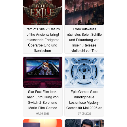
Path of Exile 2: Return
FromSoftwares
of the Ancients bringt
nächstes Spiel: Schiffe
umfassende Endgame-
und Erkundung von
Überarbeitung und
Inseln, Release
ikonischen
vielleicht vor The
Mageblood-Gürtel
Duskbloods
08.05.2026
08.05.2026
Star Fox: Film leakt
Epic Games Store
nach Enthüllung von
kündigt neue
Switch-2-Spiel und
kostenlose Mystery-
Mario-Film-Cameo
Games für Mai 2026 an
07.05.2026
07.05.2026