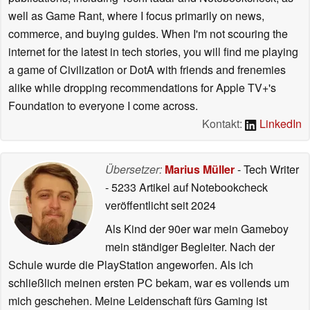
well as Game Rant, where I focus primarily on news,
commerce, and buying guides. When I'm not scouring the
internet for the latest in tech stories, you will find me playing
a game of Civilization or DotA with friends and frenemies
alike while dropping recommendations for Apple TV+'s
Foundation to everyone I come across.
Kontakt:
LinkedIn
Übersetzer:
Marius Müller
- Tech Writer
- 5233 Artikel auf Notebookcheck
veröffentlicht
seit 2024
Als Kind der 90er war mein Gameboy
mein ständiger Begleiter. Nach der
Schule wurde die PlayStation angeworfen. Als ich
schließlich meinen ersten PC bekam, war es vollends um
mich geschehen. Meine Leidenschaft fürs Gaming ist