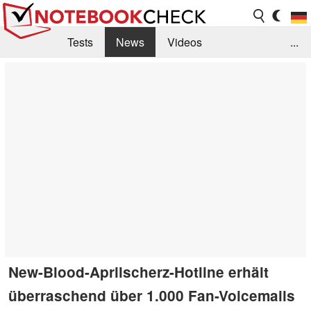
Tests
News
Videos
...
Benchmarks & Tech
Externe Tests
Kaufberatung
Deals
Suche
Jobs
Forum
New-Blood-Aprilscherz-Hotline erhält
überraschend über 1.000 Fan-Voicemails