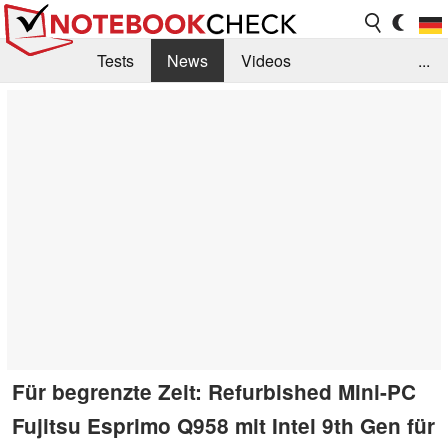
Tests
News
Videos
...
Benchmarks & Tech
Externe Tests
Kaufberatung
Deals
Suche
Jobs
Forum
Für begrenzte Zeit: Refurbished Mini-PC
Fujitsu Esprimo Q958 mit Intel 9th Gen für