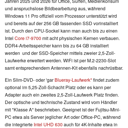
Jahren 2025 und 2026 für Office, Surfen, Medienkonsum
und anspruchslose Bildbearbeitung aus, während
Windows 11 Pro offiziell vom Prozessor unterstützt wird
und bereits auf der 256 GB fassenden SSD vorinstalliert
ist. Durch den CPU-Sockel kann man auch bis zu einen
Intel
Core i7-9700
mit acht physischen Kernen verbauen.
DDR4-Arbeitsspeicher kann bis zu 64 GB installiert
werden und der SSD-Speicher mittels zweier 2,5-Zoll-
Laufwerke erweitert werden. WiFi ist per M.2-2230-Slot
samt entsprechendem Antennen-Kit ebenfalls nachrüstbar.
Ein Slim-DVD- oder 'gar
Blueray-Laufwerk
findet zudem
optional im 5,25-Zoll-Schacht Platz oder es kann per
Adapter auch ein zweites 2,5-Zoll-Laufwerk Platz finden.
Der optische und technische Zustand wird vom Händler
mit "Klasse A" beschrieben. Geeignet ist der Fujitsu-Mini-
PC etwa als Server jeglicher Art oder Office-PC, während
die integrierte
Intel UHD 630
auch für 4K-Inhalte etwa in