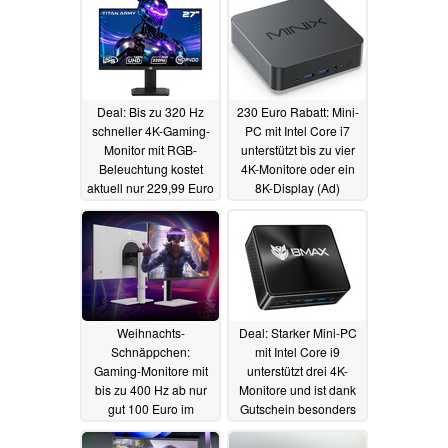
Deal: Bis zu 320 Hz
230 Euro Rabatt: Mini-
schneller 4K-Gaming-
PC mit Intel Core i7
Monitor mit RGB-
unterstützt bis zu vier
Beleuchtung kostet
4K-Monitore oder ein
aktuell nur 229,99 Euro
8K-Display (Ad)
(Ad)
26.12.2025
25.12.2025
Weihnachts-
Deal: Starker Mini-PC
Schnäppchen:
mit Intel Core i9
Gaming-Monitore mit
unterstützt drei 4K-
bis zu 400 Hz ab nur
Monitore und ist dank
gut 100 Euro im
Gutschein besonders
Christmas Sale bei
günstig (Ad)
21.12.2025
Amazon (Ad)