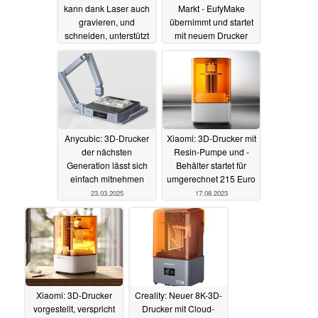
kann dank Laser auch
Markt - EufyMake
gravieren, und
übernimmt und startet
schneiden, unterstützt
mit neuem Drucker
zwei Hotends
27.03.2025
24.03.2025
Anycubic: 3D-Drucker
Xiaomi: 3D-Drucker mit
der nächsten
Resin-Pumpe und -
Generation lässt sich
Behälter startet für
einfach mitnehmen
umgerechnet 215 Euro
23.03.2025
17.08.2023
Xiaomi: 3D-Drucker
Creality: Neuer 8K-3D-
vorgestellt, verspricht
Drucker mit Cloud-