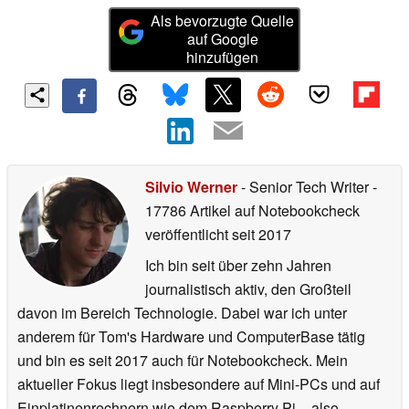
Als bevorzugte Quelle
auf Google
hinzufügen
Silvio Werner
- Senior Tech Writer
-
17786 Artikel auf Notebookcheck
veröffentlicht
seit 2017
Ich bin seit über zehn Jahren
journalistisch aktiv, den Großteil
davon im Bereich Technologie. Dabei war ich unter
anderem für Tom's Hardware und ComputerBase tätig
und bin es seit 2017 auch für Notebookcheck. Mein
aktueller Fokus liegt insbesondere auf Mini-PCs und auf
Einplatinenrechnern wie dem Raspberry Pi – also