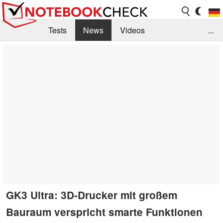
Tests
News
Videos
...
Benchmarks & Tech
Externe Tests
Kaufberatung
Deals
Suche
Jobs
Forum
GK3 Ultra: 3D-Drucker mit großem
Bauraum verspricht smarte Funktionen