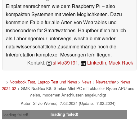
Einplatinenrechnern wie dem Raspberry Pi – also
kompakten Systemen mit vielen Möglichkeiten. Dazu
kommt ein Faible für alle Arten von Wearables und
insbesondere für Smartwatches. Hauptberuflich bin ich
als Laboringenieur unterwegs, weshalb mir weder
naturwissenschaftliche Zusammenhänge noch die
Interpretation komplexer Messungen fern liegen.
Kontakt:
silvio39191
,
LinkedIn
,
Muck Rack
>
Notebook Test, Laptop Test und News
>
News
>
Newsarchiv
>
News
2024-02
> GMK NucBox K8: Starker Mini-PC mit aktueller Ryzen-APU und
vielen, modernen Anschlüssen angekündigt
Autor: Silvio Werner, 7.02.2024 (Update: 7.02.2024)
loading failed!
loading failed!