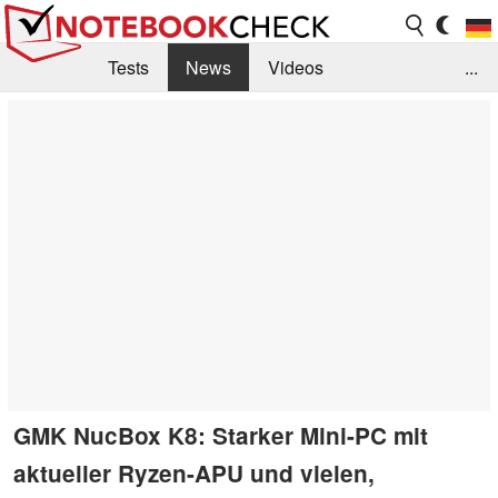
Tests
News
Videos
...
Benchmarks & Tech
Externe Tests
Kaufberatung
Deals
Suche
Jobs
Forum
GMK NucBox K8: Starker Mini-PC mit
aktueller Ryzen-APU und vielen,