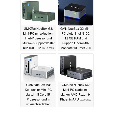
GMKTec NucBox G3:
GMK NucBox G2 Mini-
Mini-PC mit aktuellem
PC bietet Intel N100,
Intel-Prozessor und
12 GB RAM und
Multi-4K-Support kostet
Support für drei 4K-
nur 160 Euro
Monitore für unter 200
18.10.2023
Euro
12.10.2023
GMK NucBox M3:
GMKtec Nucbox K4:
Kompakter Mini-PC
Mini-PC startet mit
startet mit Core i5-
starker AMD Ryzen 9-
Prozessor und in
Phoenix-APU
09.06.2023
unterschiedlichen
Versionen
26.09.2023