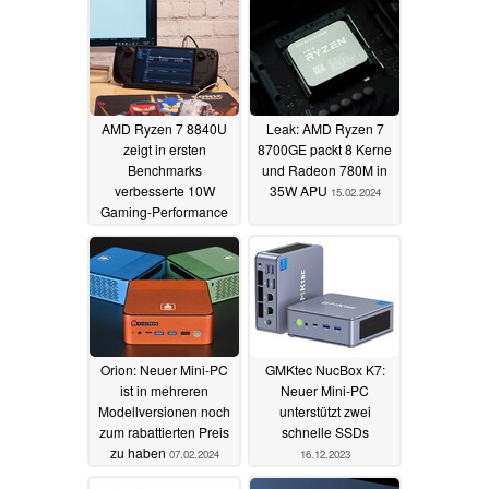
AMD Ryzen 7 8840U
Leak: AMD Ryzen 7
zeigt in ersten
8700GE packt 8 Kerne
Benchmarks
und Radeon 780M in
verbesserte 10W
35W APU
15.02.2024
Gaming-Performance
für Handhelds
19.02.2024
Orion: Neuer Mini-PC
GMKtec NucBox K7:
ist in mehreren
Neuer Mini-PC
Modellversionen noch
unterstützt zwei
zum rabattierten Preis
schnelle SSDs
zu haben
07.02.2024
16.12.2023