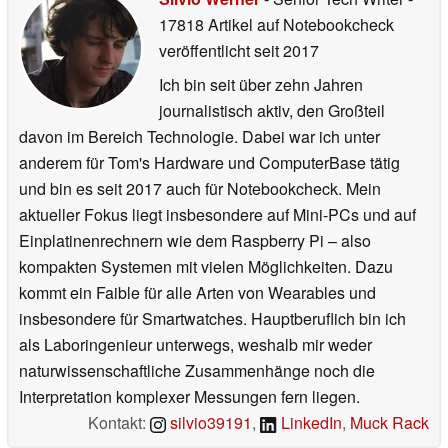
17818 Artikel auf Notebookcheck
veröffentlicht
seit 2017
Ich bin seit über zehn Jahren
journalistisch aktiv, den Großteil
davon im Bereich Technologie. Dabei war ich unter
anderem für Tom's Hardware und ComputerBase tätig
und bin es seit 2017 auch für Notebookcheck. Mein
aktueller Fokus liegt insbesondere auf Mini-PCs und auf
Einplatinenrechnern wie dem Raspberry Pi – also
kompakten Systemen mit vielen Möglichkeiten. Dazu
kommt ein Faible für alle Arten von Wearables und
insbesondere für Smartwatches. Hauptberuflich bin ich
als Laboringenieur unterwegs, weshalb mir weder
naturwissenschaftliche Zusammenhänge noch die
Interpretation komplexer Messungen fern liegen.
Kontakt:
silvio39191
,
LinkedIn
,
Muck Rack