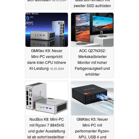
08.05.2024
zweiter SSD aufrüsten
09.04.2024
GMKtec K9: Neuer
AOC Q27N3S2:
Mini-PC verspricht
Werkskalibrierter
dank Intel-CPU höhere
Monitor mit hoher
KI-Leistung
Farbgenauigkeit und
16.03.2024
erhöhter
Bildwiederholfrequenz
startet für umgerechnet
unter 200 Euro
14.03.2024
NucBox K8: Mini-PC
GMKtec K5: Neuer
mit Ryzen 7 8845HS
Mini-PC mit
und guter Ausstattung
performanter Ryzen-
ist ab sofort bestellbar -
APU, USB 4 und