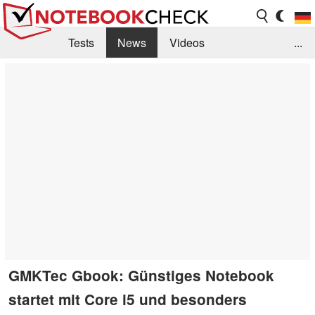
Tests
News
Videos
...
Benchmarks & Tech
Externe Tests
Kaufberatung
Deals
Suche
Jobs
Forum
GMKTec Gbook: Günstiges Notebook
startet mit Core i5 und besonders