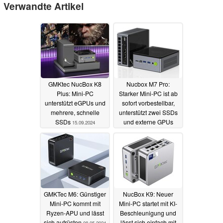
Verwandte Artikel
GMKtec NucBox K8
Nucbox M7 Pro:
Plus: Mini-PC
Starker Mini-PC ist ab
unterstützt eGPUs und
sofort vorbestellbar,
mehrere, schnelle
unterstützt zwei SSDs
SSDs
und externe GPUs
15.09.2024
18.08.2024
GMKTec M6: Günstiger
NucBox K9: Neuer
Mini-PC kommt mit
Mini-PC startet mit KI-
Ryzen-APU und lässt
Beschleunigung und
sich aufrüsten
lässt sich einfach mit