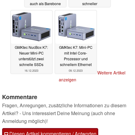
auch als Barebone
schneller
Netzwerkanbindung
13.02.2024
08.02.2024
GMKtec NucBox K7:
GMKtec K7: Mini-PC
Neuer Mini-PC
mit Intel Core-
unterstützt zwei
Prozessor und
schnelle SSDs
schnellem Ethernet
16.12.2023
09.12.2023
Weitere Artikel
anzeigen
Kommentare
Fragen, Anregungen, zusätzliche Informationen zu diesem
Artikel? - Uns interessiert Deine Meinung (auch ohne
Anmeldung möglich)!
Diesen Artikel kommentieren / Antworten