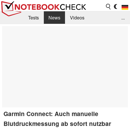
Tests
News
Videos
...
Benchmarks & Tech
Externe Tests
Kaufberatung
Deals
Suche
Jobs
Forum
Garmin Connect: Auch manuelle
Blutdruckmessung ab sofort nutzbar