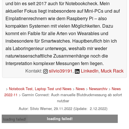
und bin es seit 2017 auch für Notebookcheck. Mein
aktueller Fokus liegt insbesondere auf Mini-PCs und auf
Einplatinenrechnern wie dem Raspberry Pi – also
kompakten Systemen mit vielen Möglichkeiten. Dazu
kommt ein Faible für alle Arten von Wearables und
insbesondere für Smartwatches. Hauptberuflich bin ich
als Laboringenieur unterwegs, weshalb mir weder
naturwissenschaftliche Zusammenhänge noch die
Interpretation komplexer Messungen fern liegen.
Kontakt:
silvio39191
,
LinkedIn
,
Muck Rack
>
Notebook Test, Laptop Test und News
>
News
>
Newsarchiv
>
News
2022-11
> Garmin Connect: Auch manuelle Blutdruckmessung ab sofort
nutzbar
Autor: Silvio Werner, 29.11.2022 (Update: 2.12.2022)
loading failed!
loading failed!