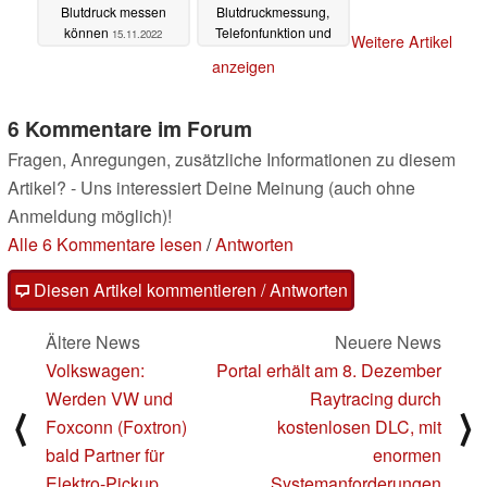
Blutdruck messen
Blutdruckmessung,
können
Telefonfunktion und
15.11.2022
Weitere Artikel
rundem Dsplay
anzeigen
02.11.2022
6 Kommentare im Forum
Fragen, Anregungen, zusätzliche Informationen zu diesem
Artikel? - Uns interessiert Deine Meinung (auch ohne
Anmeldung möglich)!
Alle 6 Kommentare lesen
/
Antworten
Diesen Artikel kommentieren / Antworten
Ältere News
Neuere News
Volkswagen:
Portal erhält am 8. Dezember
Werden VW und
Raytracing durch
⟨
⟩
Foxconn (Foxtron)
kostenlosen DLC, mit
bald Partner für
enormen
Elektro-Pickup
Systemanforderungen