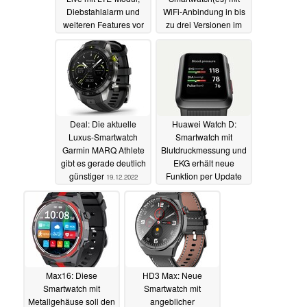
Diebstahlalarm und
WiFi-Anbindung in bis
weiteren Features vor
zu drei Versionen im
Anmarsch
05.01.2023
02.01.2023
Deal: Die aktuelle
Huawei Watch D:
Luxus-Smartwatch
Smartwatch mit
Garmin MARQ Athlete
Blutdruckmessung und
gibt es gerade deutlich
EKG erhält neue
günstiger
Funktion per Update
19.12.2022
23.11.2022
Max16: Diese
HD3 Max: Neue
Smartwatch mit
Smartwatch mit
Metallgehäuse soll den
angeblicher