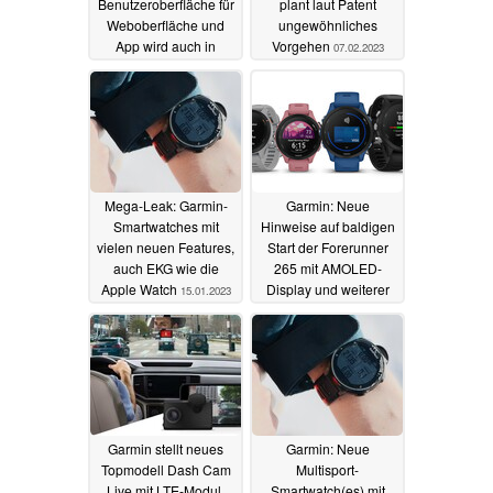
Benutzeroberfläche für
plant laut Patent
Weboberfläche und
ungewöhnliches
App wird auch in
Vorgehen
07.02.2023
Deutschland ausgerollt
17.03.2024
Mega-Leak: Garmin-
Garmin: Neue
Smartwatches mit
Hinweise auf baldigen
vielen neuen Features,
Start der Forerunner
auch EKG wie die
265 mit AMOLED-
Apple Watch
Display und weiterer
15.01.2023
neuer Smartwatches
09.01.2023
Garmin stellt neues
Garmin: Neue
Topmodell Dash Cam
Multisport-
Live mit LTE-Modul,
Smartwatch(es) mit