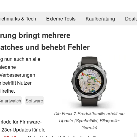
nchmarks & Tech
Externe Tests
Kaufberatung
Deal
erung bringt mehrere
atches und behebt Fehler
ng nun auch an alle
chiedene
 Verbesserungen
etrifft Nutzer
lreihe.
Smartwatch
Software
Die Fenix 7-Produktfamilie erhält ein
Update (Symbolbild, Bildquelle:
riode für Firmware-
Garmin)
 23er-Updates für die