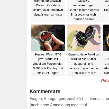
Garmin: Smartwatch-
Massive
Gar
Daten mit Grafana
Verbesserungen:
selbst, lokal und privat
Garmin macht mehrere
Sma
visualisieren
Smartwatches wohl
22.10.2025
deutlich besser
23.09.2025
Huawei Watch GT 6
Garmin: Neue Funktion
(Pro) startet mit
wird für alle Nutzer
Cr
virtuellem Powermeter,
ausgerollt und
ana
3.000 Nits Display und
verspricht spannende
AMO
bis zu 21 Tagen
Einblicke
sta
18.09.2025
Laufzeit
19.09.2025
Weite
Kommentare
Fragen, Anregungen, zusätzliche Informatione
(auch ohne Anmeldung möglich)!