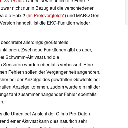
on 23.18 aus
. Dabei ist wie üblich die Fenix 7-
 zwar nicht nur in Bezug auf die verschiedenen
a die Epix 2 (
im Preisvergleich
) und MARQ Gen
-Version handelt, ist die EKG-Funktion wieder
beschreibt allerdings größtenteils
ktionen. Zwei neue Funktionen gibt es aber,
 bei Schwimm-Aktivität und die
 Sensoren wurden ebenfalls verbessert. Eine
en Fehlern sollen der Vergangenheit angehören.
isher bei der Anzeige des gewählten Gewichts bei
erhaften Anzeige kommen, zudem wurde ein mit der
ungszahl zusammenhängender Fehler ebenfalls
en.
ss die Uhren bei Ansicht der Climb Pro-Daten
end einer Aktivität kann dies natürlich sehr