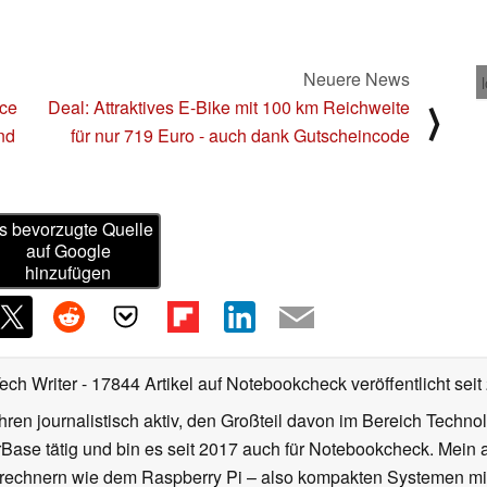
Neuere News
nce
Deal: Attraktives E-Bike mit 100 km Reichweite
⟩
nd
für nur 719 Euro - auch dank Gutscheincode
s bevorzugte Quelle
auf Google
hinzufügen
Tech Writer
- 17844 Artikel auf Notebookcheck veröffentlicht
seit
ahren journalistisch aktiv, den Großteil davon im Bereich Techn
se tätig und bin es seit 2017 auch für Notebookcheck. Mein ak
rechnern wie dem Raspberry Pi – also kompakten Systemen mit