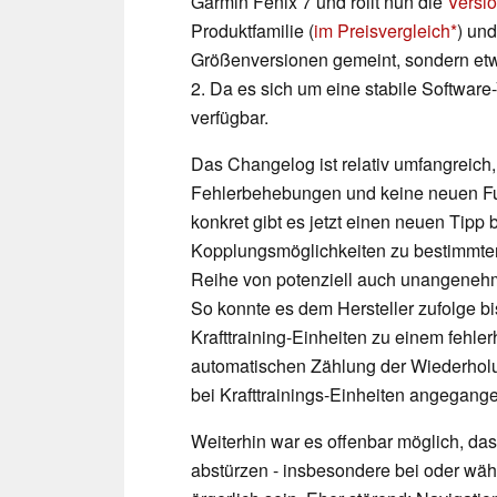
Garmin Fenix 7 und rollt nun die
Versi
Produktfamilie (
im Preisvergleich
) und
Größenversionen gemeint, sondern etw
2. Da es sich um eine stabile Software
verfügbar.
Das Changelog ist relativ umfangreich, 
Fehlerbehebungen und keine neuen Fun
konkret gibt es jetzt einen neuen Tipp
Kopplungsmöglichkeiten zu bestimmten
Reihe von potenziell auch unangenehm
So konnte es dem Hersteller zufolge b
Krafttraining-Einheiten zu einem fehl
automatischen Zählung der Wiederhol
bei Krafttrainings-Einheiten angegang
Weiterhin war es offenbar möglich, da
abstürzen - insbesondere bei oder währ