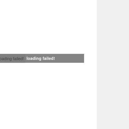
loading failed!
loading failed!