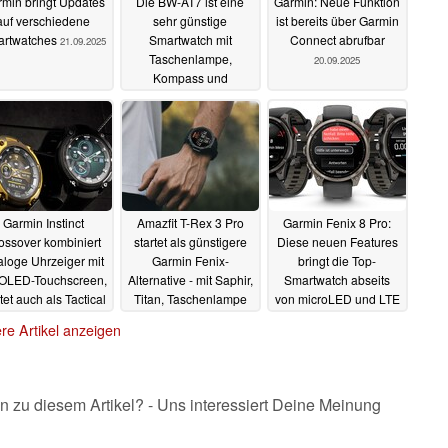
min bringt Updates
Die BW-AT7 ist eine
Garmin: Neue Funktion
auf verschiedene
sehr günstige
ist bereits über Garmin
rtwatches
Smartwatch mit
Connect abrufbar
21.09.2025
Taschenlampe,
20.09.2025
Kompass und
Telefonfunktionen
20.09.2025
Garmin Instinct
Amazfit T-Rex 3 Pro
Garmin Fenix 8 Pro:
ossover kombiniert
startet als günstigere
Diese neuen Features
loge Uhrzeiger mit
Garmin Fenix-
bringt die Top-
LED-Touchscreen,
Alternative - mit Saphir,
Smartwatch abseits
rtet auch als Tactical
Titan, Taschenlampe
von microLED und LTE
Edition
und starken
mit
17.09.2025
04.09.2025
re Artikel anzeigen
Kartenfunktionen
05.09.2025
n zu diesem Artikel? - Uns interessiert Deine Meinung