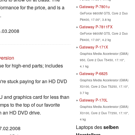
Gateway P-7801u
rmance for the price, and is a
GeForce 9800M GTS, Core 2 Duo
.
P8400, 17.00", 3.8 kg
Gateway P-7811FX
04.03.2008
GeForce 9800M GTS, Core 2 Duo
P8400, 17.00", 4.2 kg
Gateway P-171X
Graphics Media Accelerator (GMA)
version
950, Core 2 Duo T5450, 17.10",
 for high-end parts; includes
4.1 kg
Gateway P-6825
Graphics Media Accelerator (GMA)
're stuck paying for an HD DVD
X3100, Core 2 Duo T5250, 17.10",
3.7 kg
 and graphics card for less than
Gateway P-170L
s to the top of our favorite
Graphics Media Accelerator (GMA)
ith an HD DVD drive.
X3100, Core 2 Duo T7250, 17.10",
4 kg
Laptops des
selben
07.02.2008
Herstellers