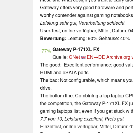
Gateway offers very good hardware and perfo
worthy contender against gaming notebooks
Leistung sehr gut, Verarbeitung schlecht
User-Test, online verfügbar, Mittel, Datum: 
Bewertung:
Leistung: 90% Gehäuse: 40%
Gateway P-171XL FX
77%
Quelle:
CNet
EN→DE
Archive.org 
The good: Excellent performance; good value
HDMI and eSATA ports.
The bad: Not configurable, which means you
drive.
The bottom line: Combining a top laptop CPU
the competition, the Gateway P-171XL FX jump
gaming laptops list, even if you get stuck w
7.7 von 10, Leistung exzellent, Preis gut
Einzeltest, online verfügbar, Mittel, Datum: 