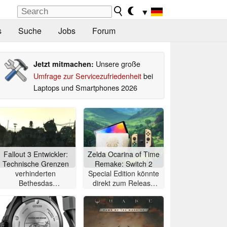
▼
s
Suche
Jobs
Forum
Unsere große
Jetzt mitmachen:
Umfrage zur Servicezufriedenheit
bei
Laptops und Smartphones 2026
Fallout 3 Entwickler:
Zelda Ocarina of Time
Technische Grenzen
Remake: Switch 2
verhinderten
Special Edition könnte
Bethesdas
direkt zum Release
ursprüngliche Vision
des Spiels erscheinen