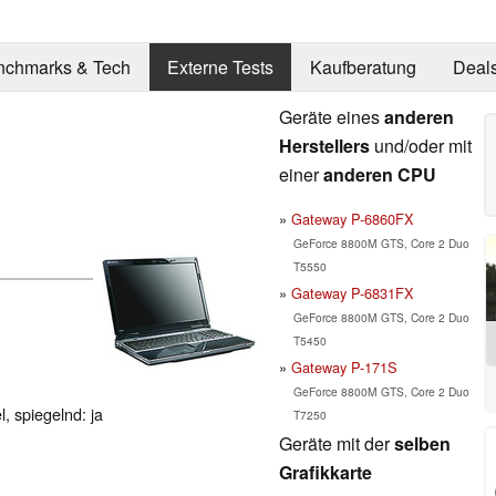
nchmarks & Tech
Externe Tests
Kaufberatung
Deal
Geräte eines
anderen
Herstellers
und/oder mit
einer
anderen CPU
Gateway P-6860FX
GeForce 8800M GTS, Core 2 Duo
T5550
Gateway P-6831FX
GeForce 8800M GTS, Core 2 Duo
T5450
Gateway P-171S
GeForce 8800M GTS, Core 2 Duo
, spiegelnd: ja
T7250
Geräte mit der
selben
Grafikkarte