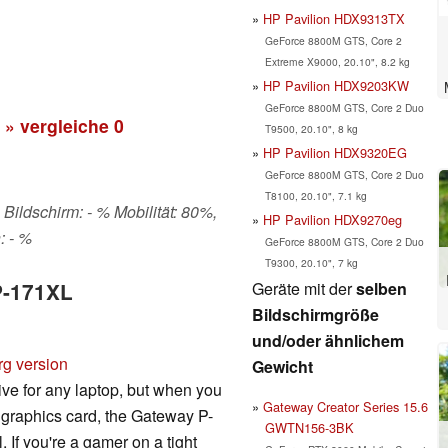
HP Pavilion HDX9313TX
GeForce 8800M GTS, Core 2
Extreme X9000, 20.10", 8.2 kg
HP Pavilion HDX9203KW
GeForce 8800M GTS, Core 2 Duo
» vergleiche
0
T9500, 20.10", 8 kg
HP Pavilion HDX9320EG
GeForce 8800M GTS, Core 2 Duo
T8100, 20.10", 7.1 kg
 Bildschirm: - % Mobilität: 80%,
HP Pavilion HDX9270eg
: - %
GeForce 8800M GTS, Core 2 Duo
T9300, 20.10", 7 kg
Geräte mit der
selben
P-171XL
Bildschirmgröße
und/oder ähnlichem
rg version
Gewicht
ve for any laptop, but when you
Gateway Creator Series 15.6
 graphics card, the Gateway P-
GWTN156-3BK
If you're a gamer on a tight