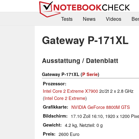
Tests
News
Videos
Be
Gateway P-171XL
Ausstattung / Datenblatt
Gateway P-171XL (
P Serie
)
Prozessor
Intel Core 2 Extreme X7900
2c/2t 2 x 2.8 GHz
(
Intel Core 2 Extreme
)
Grafikkarte
NVIDIA GeForce 8800M GTS
Bildschirm
17.10 Zoll 16:10, 1920 x 1200 Pixel
Gewicht
4.2 kg, Netzteil: 0 g
Preis
2600 Euro