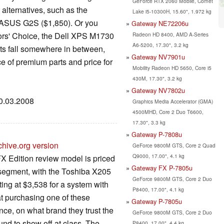
GeForce RTX 2060 Mobile, Comet
alternatives, such as the
Lake i5-10300H, 15.60", 1.972 kg
e ASUS G2S ($1,850). Or you
Gateway NE72206u
itors' Choice, the Dell XPS M1730
Radeon HD 8400, AMD A-Series
A6-5200, 17.30", 3.2 kg
ts fall somewhere in between,
Gateway NV7901u
 of premium parts and price for
Mobility Radeon HD 5650, Core i5
430M, 17.30", 3.2 kg
Gateway NV7802u
10.03.2008
Graphics Media Accelerator (GMA)
4500MHD, Core 2 Duo T6600,
17.30", 3.3 kg
Gateway P-7808u
chive.org version
GeForce 9800M GTS, Core 2 Quad
Q9000, 17.00", 4.1 kg
X Edition review model is priced
Gateway FX P-7805u
segment, with the Toshiba X205
GeForce 9800M GTS, Core 2 Duo
ing at $3,538 for a system with
P8400, 17.00", 4.1 kg
at purchasing one of these
Gateway P-7805u
nce, on what brand they trust the
GeForce 9800M GTS, Core 2 Duo
nd to show off at class. The
P8400, 17.00", 4.4 kg