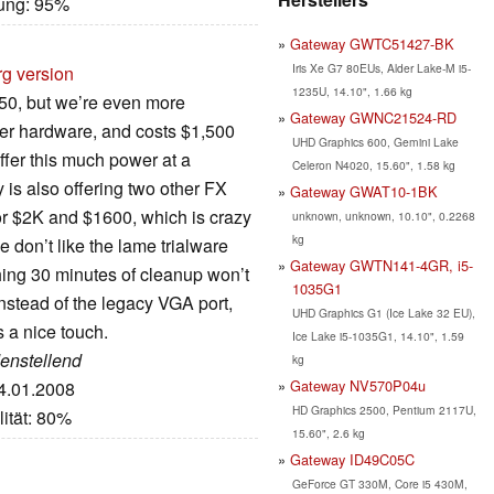
tung: 95%
Gateway GWTC51427-BK
Iris Xe G7 80EUs, Alder Lake-M i5-
rg version
1235U, 14.10", 1.66 kg
50, but we’re even more
Gateway GWNC21524-RD
ter hardware, and costs $1,500
UHD Graphics 600, Gemini Lake
offer this much power at a
Celeron N4020, 15.60", 1.58 kg
 is also offering two other FX
Gateway GWAT10-1BK
or $2K and $1600, which is crazy
unknown, unknown, 10.10", 0.2268
kg
 don’t like the lame trialware
Gateway GWTN141-4GR, i5-
hing 30 minutes of cleanup won’t
1035G1
 instead of the legacy VGA port,
UHD Graphics G1 (Ice Lake 32 EU),
 a nice touch.
Ice Lake i5-1035G1, 14.10", 1.59
denstellend
kg
Gateway NV570P04u
14.01.2008
HD Graphics 2500, Pentium 2117U,
ität: 80%
15.60", 2.6 kg
Gateway ID49C05C
GeForce GT 330M, Core i5 430M,