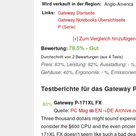
Wird verkauft in der Region
Anglo-America
Links
Gateway Startseite
Gateway Notebooks Übersichtseite
P (Serie)
[+] Zum Vergleich hinzufügen
78.5%
- Gut
Bewertung:
Durchschnitt von
2
Bewertungen (aus
4
Tests)
Preis: 63%, Leistung: 92%, Ausstattung: - %,
Gehäuse: 40%, Ergonomie: - %, Emissionen
Testberichte für das Gateway 
Gateway P-171XL FX
80%
Quelle:
PC Mag
EN→DE
Archive.o
Three thousand dollars might sound expensi
consider the $600 CPU and the even pricier
171XL FX doesn't seem like such a bad deal. 