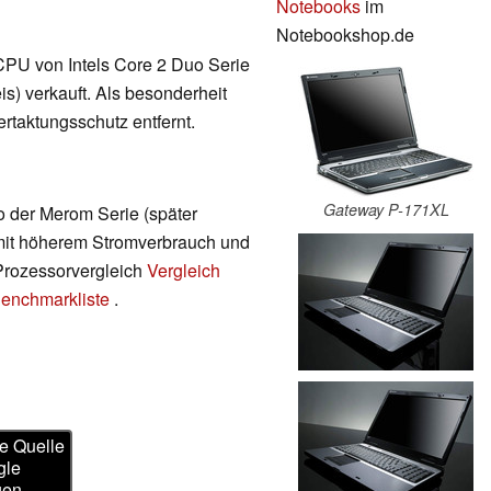
Notebooks
im
Notebookshop.de
 CPU von Intels Core 2 Duo Serie
is) verkauft. Als besonderheit
taktungsschutz entfernt.
Gateway P-171XL
uo der Merom Serie (später
 mit höherem Stromverbrauch und
 Prozessorvergleich
Vergleich
enchmarkliste
.
e Quelle
gle
gen