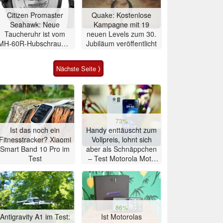
Citizen Promaster
Quake: Kostenlose
Seahawk: Neue
Kampagne mit 19
Taucheruhr ist vom
neuen Levels zum 30.
MH-60R-Hubschrauber
Jubiläum veröffentlicht
inspiriert
Nächste Seite ⟩
73%
Ist das noch ein
Handy enttäuscht zum
Fitnesstracker? Xiaomi
Vollpreis, lohnt sich
Smart Band 10 Pro im
aber als Schnäppchen
Test
– Test Motorola Moto
G47 Smartphone
86%
Antigravity A1 im Test:
Ist Motorolas