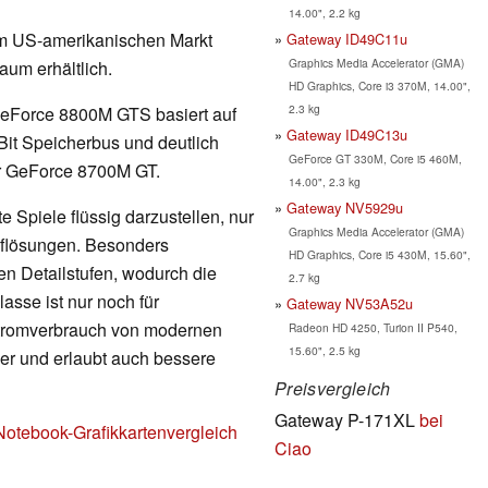
14.00", 2.2 kg
am US-amerikanischen Markt
Gateway ID49C11u
Graphics Media Accelerator (GMA)
um erhältlich.
HD Graphics, Core i3 370M, 14.00",
2.3 kg
GeForce 8800M GTS basiert auf
Gateway ID49C13u
it Speicherbus und deutlich
GeForce GT 330M, Core i5 460M,
er GeForce 8700M GT.
14.00", 2.3 kg
Gateway NV5929u
 Spiele flüssig darzustellen, nur
Graphics Media Accelerator (GMA)
Auflösungen. Besonders
HD Graphics, Core i5 430M, 15.60",
en Detailstufen, wodurch die
2.7 kg
lasse ist nur noch für
Gateway NV53A52u
Stromverbrauch von modernen
Radeon HD 4250, Turion II P540,
15.60", 2.5 kg
nger und erlaubt auch bessere
Preisvergleich
Gateway P-171XL
bei
Notebook-Grafikkartenvergleich
Ciao