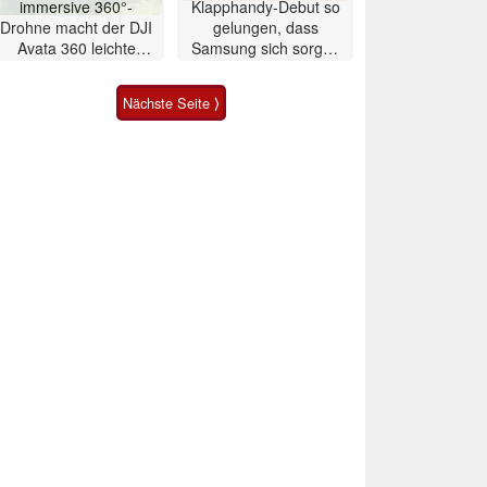
immersive 360°-
Klapphandy-Debut so
Drohne macht der DJI
gelungen, dass
Avata 360 leichte
Samsung sich sorgen
Konkurrenz
muss? – Razr Fold
Smartphone im Test
Nächste Seite ⟩