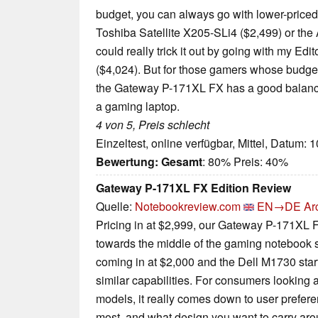
budget, you can always go with lower-priced 
Toshiba Satellite X205-SLi4 ($2,499) or th
could really trick it out by going with my Ed
($4,024). But for those gamers whose budge
the Gateway P-171XL FX has a good balance
a gaming laptop.
4 von 5, Preis schlecht
Einzeltest, online verfügbar, Mittel, Datum: 
Bewertung:
Gesamt
: 80% Preis: 40%
Gateway P-171XL FX Edition Review
Quelle:
Notebookreview.com
EN→DE
Ar
Pricing in at $2,999, our Gateway P-171XL F
towards the middle of the gaming notebook 
coming in at $2,000 and the Dell M1730 start
similar capabilities. For consumers looking 
models, it really comes down to user prefere
most, and what design you want to carry arou