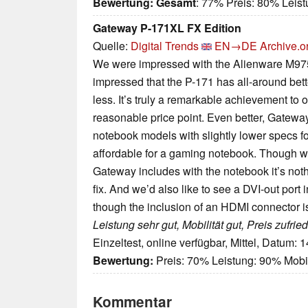
Bewertung:
Gesamt
: 77% Preis: 80% Leis
Gateway P-171XL FX Edition
Quelle:
Digital Trends
EN→DE
Archive.o
We were impressed with the Alienware M97
impressed that the P-171 has all-around bet
less. It’s truly a remarkable achievement to 
reasonable price point. Even better, Gateway
notebook models with slightly lower specs f
affordable for a gaming notebook. Though we
Gateway includes with the notebook it’s not
fix. And we’d also like to see a DVI-out port
though the inclusion of an HDMI connector is
Leistung sehr gut, Mobilität gut, Preis zufrie
Einzeltest, online verfügbar, Mittel, Datum: 
Bewertung:
Preis: 70% Leistung: 90% Mobil
Kommentar