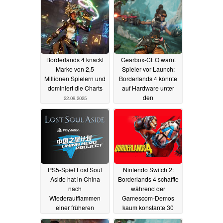
Borderlands 4 knackt
Gearbox-CEO warnt
Marke von 2,5
Spieler vor Launch:
Millionen Spielern und
Borderlands 4 könnte
dominiert die Charts
auf Hardware unter
den
22.09.2025
Mindestanforderungen
„unspielbar“ sein
10.09.2025
PS5-Spiel Lost Soul
Nintendo Switch 2:
Aside hat in China
Borderlands 4 schaffte
nach
während der
Wiederaufflammen
Gamescom-Demos
einer früheren
kaum konstante 30
Entwickler-Kontroverse
FPS
26.08.2025