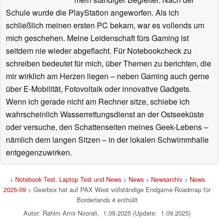
Schule wurde die PlayStation angeworfen. Als ich
schließlich meinen ersten PC bekam, war es vollends um
mich geschehen. Meine Leidenschaft fürs Gaming ist
seitdem nie wieder abgeflacht. Für Notebookcheck zu
schreiben bedeutet für mich, über Themen zu berichten, die
mir wirklich am Herzen liegen – neben Gaming auch gerne
über E-Mobilität, Fotovoltaik oder innovative Gadgets.
Wenn ich gerade nicht am Rechner sitze, schiebe ich
wahrscheinlich Wasserrettungsdienst an der Ostseeküste
oder versuche, den Schattenseiten meines Geek-Lebens –
nämlich dem langen Sitzen – in der lokalen Schwimmhalle
entgegenzuwirken.
>
Notebook Test, Laptop Test und News
>
News
>
Newsarchiv
>
News
2025-09
> Gearbox hat auf PAX West vollständige Endgame-Roadmap für
Borderlands 4 enthüllt
Autor: Rahim Amir Noorali, 1.09.2025 (Update: 1.09.2025)