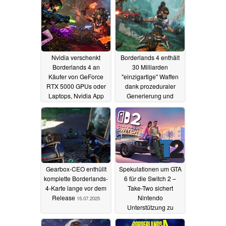
zu kämpfen
01.09.2025
Nvidia verschenkt
Borderlands 4 enthält
Borderlands 4 an
30 Milliarden
Käufer von GeForce
"einzigartige" Waffen
RTX 5000 GPUs oder
dank prozeduraler
Laptops, Nvidia App
Generierung und
erhält großes Update
neuem
Anpassungssystem
18.08.2025
14.08.2025
Gearbox-CEO enthüllt
Spekulationen um GTA
komplette Borderlands-
6 für die Switch 2 –
4-Karte lange vor dem
Take-Two sichert
Release
Nintendo
15.07.2025
Unterstützung zu
08.02.2025