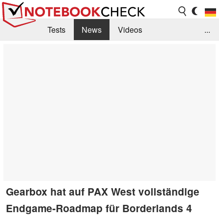
Tests
News
Videos
...
Benchmarks & Tech
Externe Tests
Kaufberatung
Deals
Suche
Jobs
Forum
Gearbox hat auf PAX West vollständige
Endgame-Roadmap für Borderlands 4