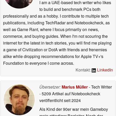
I am a UAE-based tech writer who likes
to build and benchmark PCs both
professionally and as a hobby. I contribute to multiple tech
publications, including TechRadar and Notebookcheck, as
well as Game Rant, where I focus primarily on news,
commerce, and buying guides. When I'm not scouring the
internet for the latest in tech stories, you will find me playing
a game of Civilization or DotA with friends and frenemies
alike while dropping recommendations for Apple TV+'s
Foundation to everyone I come across.
Kontakt:
LinkedIn
Übersetzer:
Marius Müller
- Tech Writer
- 5209 Artikel auf Notebookcheck
veröffentlicht
seit 2024
Als Kind der 90er war mein Gameboy
mein ständiger Begleiter. Nach der