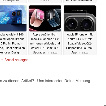
16.12.2023
rkennung
Aura Light
18.12.2023
14.12.2023
bia vergleicht Z60
Apple veröffentlicht
Apple iPhone erhält
ra mit Apple iPhone
macOS Sonoma 14.2
heute iOS 17.2 mit
15 Pro im Promo-
mit neuen Widgets und
Spatial Video, Qi2-
eo, Bilder enthüllen
watchOS 10.2 mit Siri-
Support und Journal-
kurioses Design
Upgrades
App
11.12.2023
11.12.2023
12.12.2023
re Artikel anzeigen
n zu diesem Artikel? - Uns interessiert Deine Meinung