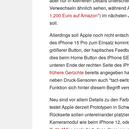
aber nur in kleineren Details untersch
Verwechseln ähnlich sehen, während A
1.200 Euro auf Amazon
) im nächsten
soll.
Allerdings soll Apple noch nicht ents
des iPhone 15 Pro zum Einsatz kommt, 
größerer Button, der haptisches Feedba
dies beim Home Button des iPhone SE
unteren Ende der rechten Seite des iP
frühere Gerüchte
bereits angegeben hat
neben Druck-Sensoren auch "tact-switch
Funktion sich hinter diesem Begriff vers
Neu sind vor allem Details zu den Fa
testet Apple derzeit Prototypen in Sch
Rückseite sollen untereinander platzie
Kameramodul wie beim iPhone 12, oder