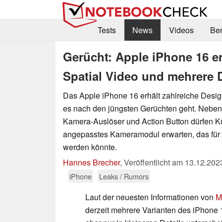
Tests
News
Videos
Be
Gerücht: Apple iPhone 16 e
Spatial Video und mehrere
Das Apple iPhone 16 erhält zahlreiche Des
es nach den jüngsten Gerüchten geht. Nebe
Kamera-Auslöser und Action Button dürfen K
angepasstes Kameramodul erwarten, das für S
werden könnte.
Hannes Brecher
,
Veröffentlicht am
13.12.202
iPhone
Leaks / Rumors
Laut der neuesten Informationen von
M
derzeit mehrere Varianten des iPhone 1