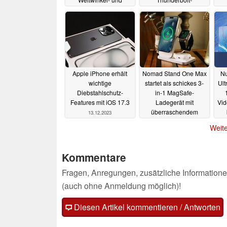
Ultraweitwinkelsensoren
Anschlüsse
E
18.12.2023
die zweite Geige spielt
19.12.2023
Apple iPhone erhält
Nomad Stand One Max
Nu
wichtige
startet als schickes 3-
Ult
Diebstahlschutz-
in-1 MagSafe-
Features mit iOS 17.3
Ladegerät mit
Vid
überraschendem
13.12.2023
Design-Fehltritt
Weite
12.12.2023
Kommentare
Fragen, Anregungen, zusätzliche Informatione
(auch ohne Anmeldung möglich)!
Diesen Artikel kommentieren / Antworten