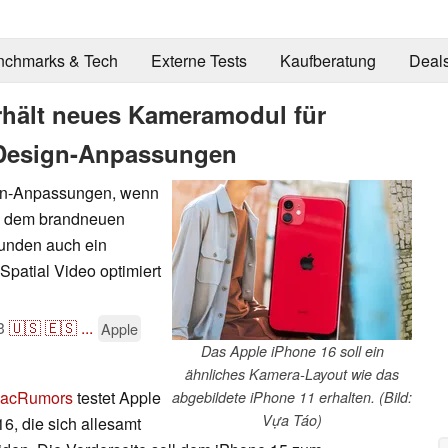
nchmarks & Tech
Externe Tests
Kaufberatung
Deal
rhält neues Kameramodul für
 Design-Anpassungen
ign-Anpassungen, wenn
n dem brandneuen
unden auch ein
patial Video optimiert
3
🇺🇸
🇪🇸
...
Apple
Das Apple iPhone 16 soll ein
ähnliches Kamera-Layout wie das
acRumors
testet Apple
abgebildete iPhone 11 erhalten. (Bild:
Vựa Táo)
6, die sich allesamt