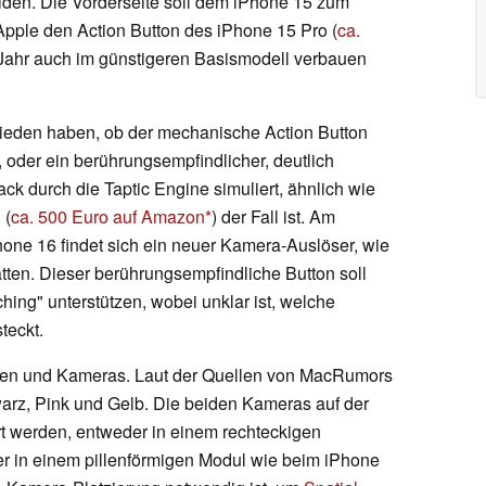
eiden. Die Vorderseite soll dem iPhone 15 zum
pple den Action Button des iPhone 15 Pro (
ca.
 Jahr auch im günstigeren Basismodell verbauen
chieden haben, ob der mechanische Action Button
oder ein berührungsempfindlicher, deutlich
ck durch die Taptic Engine simuliert, ähnlich wie
 (
ca. 500 Euro auf Amazon
) der Fall ist. Am
hone 16 findet sich ein neuer Kamera-Auslöser, wie
ten. Dieser berührungsempfindliche Button soll
ing" unterstützen, wobei unklar ist, welche
teckt.
rben und Kameras. Laut der Quellen von MacRumors
warz, Pink und Gelb. Die beiden Kameras auf der
rt werden, entweder in einem rechteckigen
 in einem pillenförmigen Modul wie beim iPhone