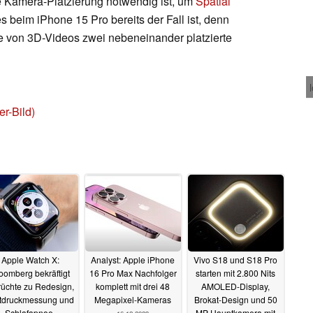
e Kamera-Platzierung notwendig ist, um
Spatial
 beim iPhone 15 Pro bereits der Fall ist, denn
e von 3D-Videos zwei nebeneinander platzierte
r-Bild)
Apple Watch X:
Analyst: Apple iPhone
Vivo S18 und S18 Pro
oomberg bekräftigt
16 Pro Max Nachfolger
starten mit 2.800 Nits
üchte zu Redesign,
komplett mit drei 48
AMOLED-Display,
tdruckmessung und
Megapixel-Kameras
Brokat-Design und 50
Schlafapnoe-
MP Hauptkamera mit