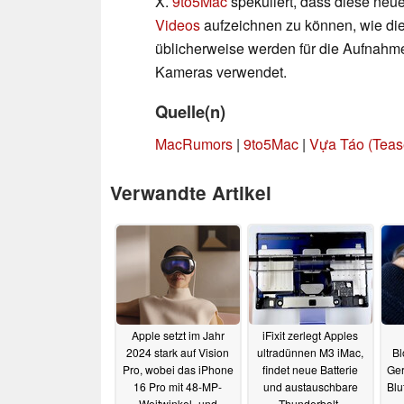
X.
9to5Mac
spekuliert, dass diese neu
Videos
aufzeichnen zu können, wie dies
üblicherweise werden für die Aufnahm
Kameras verwendet.
Quelle(n)
MacRumors
|
9to5Mac
|
Vựa Táo (Tease
Verwandte Artikel
Apple setzt im Jahr
iFixit zerlegt Apples
2024 stark auf Vision
ultradünnen M3 iMac,
Bl
Pro, wobei das iPhone
findet neue Batterie
Ger
16 Pro mit 48-MP-
und austauschbare
Blu
Weitwinkel- und
Thunderbolt-