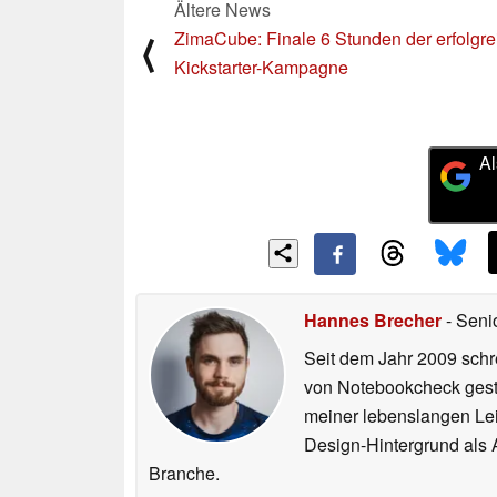
Ältere News
ZimaCube: Finale 6 Stunden der erfolgr
⟨
Kickstarter-Kampagne
Al
Hannes Brecher
- Seni
Seit dem Jahr 2009 schre
von Notebookcheck gest
meiner lebenslangen Lei
Design-Hintergrund als A
Branche.