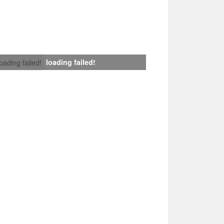
loading failed!
loading failed!