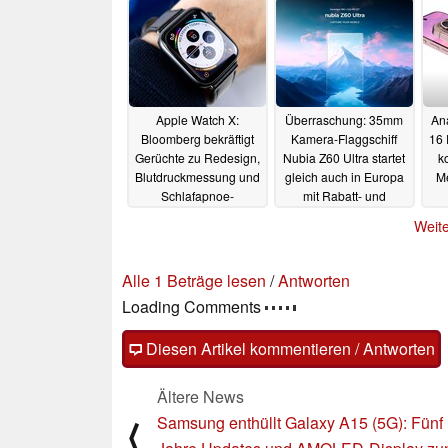
Sm
02.01.2024
Apple Watch X:
Überraschung: 35mm
An
Bloomberg bekräftigt
Kamera-Flaggschiff
16 
Gerüchte zu Redesign,
Nubia Z60 Ultra startet
k
Blutdruckmessung und
gleich auch in Europa
M
Schlafapnoe-
mit Rabatt- und
Erkennung
Gewinn-Aktion
18.12.2023
Weite
16.12.2023
Alle 1 Beträge lesen
/
Antworten
Loading Comments
Diesen Artikel kommentieren / Antworten
Ältere News
Samsung enthüllt Galaxy A15 (5G): Fünf
⟨