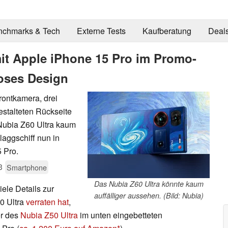
nchmarks & Tech
Externe Tests
Kaufberatung
Deal
mit Apple iPhone 15 Pro im Promo-
ioses Design
Frontkamera, drei
estalteten Rückseite
Nubia Z60 Ultra kaum
laggschiff nun in
 Pro.
3
Smartphone
Das Nubia Z60 Ultra könnte kaum
ele Details zur
auffälliger aussehen. (Bild: Nubia)
0 Ultra
verraten hat
,
er des
Nubia Z50 Ultra
im unten eingebetteten