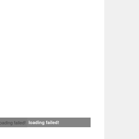
loading failed!
loading failed!