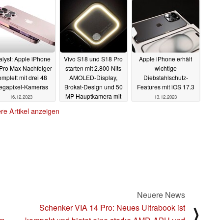
artphone
Europa
23.12.2023
19.12.2023
19.12.2023
alyst: Apple iPhone
Vivo S18 und S18 Pro
Apple iPhone erhält
Pro Max Nachfolger
starten mit 2.800 Nits
wichtige
omplett mit drei 48
AMOLED-Display,
Diebstahlschutz-
egapixel-Kameras
Brokat-Design und 50
Features mit iOS 17.3
MP Hauptkamera mit
16.12.2023
13.12.2023
Aura Light
14.12.2023
re Artikel anzeigen
Neuere News
Schenker VIA 14 Pro: Neues Ultrabook ist
⟩