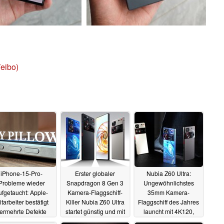
Weibo)
iPhone-15-Pro-
Erster globaler
Nubia Z60 Ultra:
Probleme wieder
Snapdragon 8 Gen 3
Ungewöhnlichstes
ufgetaucht: Apple-
Kamera-Flaggschiff-
35mm Kamera-
tarbeiter bestätigt
Killer Nubia Z60 Ultra
Flaggschiff des Jahres
ermehrte Defekte
startet günstig und mit
launcht mit 4K120,
im Premium-Titan-
Vorbesteller-Rabatt in
UDC und Riesenakku