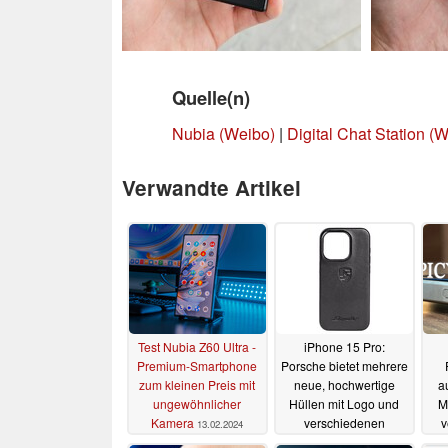
Quelle(n)
Nubia (Weibo)
|
Digital Chat Station (
Verwandte Artikel
Test Nubia Z60 Ultra -
iPhone 15 Pro:
Premium-Smartphone
Porsche bietet mehrere
zum kleinen Preis mit
neue, hochwertige
a
ungewöhnlicher
Hüllen mit Logo und
Mi
Kamera
verschiedenen
v
13.02.2024
Aufdrucken an
be