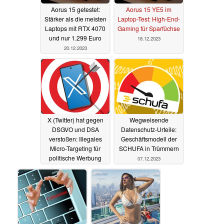
Aorus 15 getestet:
Aorus 15 YE5 im
Stärker als die meisten
Laptop-Test: High-End-
Laptops mit RTX 4070
Gaming für Sparfüchse
und nur 1.299 Euro
18.12.2023
20.12.2023
X (Twitter) hat gegen
Wegweisende
DSGVO und DSA
Datenschutz-Urteile:
verstoßen: Illegales
Geschäftsmodell der
Micro-Targeting für
SCHUFA in Trümmern
politische Werbung
07.12.2023
14.12.2023