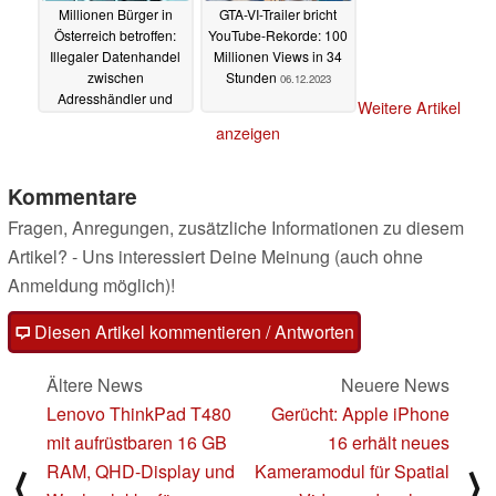
Millionen Bürger in
GTA-VI-Trailer bricht
Österreich betroffen:
YouTube-Rekorde: 100
Illegaler Datenhandel
Millionen Views in 34
zwischen
Stunden
06.12.2023
Adresshändler und
Weitere Artikel
Kreditauskunftei
anzeigen
06.12.2023
Kommentare
Fragen, Anregungen, zusätzliche Informationen zu diesem
Artikel? - Uns interessiert Deine Meinung (auch ohne
Anmeldung möglich)!
Diesen Artikel kommentieren / Antworten
Ältere News
Neuere News
Lenovo ThinkPad T480
Gerücht: Apple iPhone
mit aufrüstbaren 16 GB
16 erhält neues
RAM, QHD-Display und
Kameramodul für Spatial
⟨
⟩