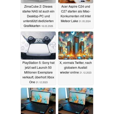
ZimaCube 2: Dieses
Acer Aspire C24 und
starke NAS ist auch ein
C27 starten als iMac-
Desktop-PC und
Konkurrenten mit Intel
unterstützt dedizierten
Meteor Lake
31.05.2024
Grafikkarten
18.03.2026
PlayStation 5: Sony hat
X, vormals Twitter, nach
jetzt seit Launch 50
globalem Ausfall
Millionen Exemplare
wieder online
21.12.2023
verkauft, überholt Xbox
One
21.12.2023