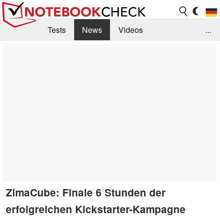
Tests
News
Videos
...
Benchmarks & Tech
Externe Tests
Kaufberatung
Deals
Suche
Jobs
Forum
ZimaCube: Finale 6 Stunden der
erfolgreichen Kickstarter-Kampagne