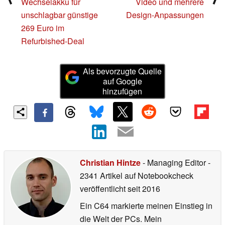
Wechselakku für
Video und mehrere
unschlagbar günstige
Design-Anpassungen
269 Euro im
Refurbished-Deal
Als bevorzugte Quelle
auf Google
hinzufügen
Christian Hintze
- Managing Editor
-
2341 Artikel auf Notebookcheck
veröffentlicht
seit 2016
Ein C64 markierte meinen Einstieg in
die Welt der PCs. Mein