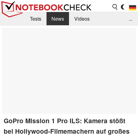
Tests
News
Videos
...
Benchmarks & Tech
Externe Tests
Kaufberatung
Deals
Suche
Jobs
Forum
GoPro Mission 1 Pro ILS: Kamera stößt
bei Hollywood-Filmemachern auf großes