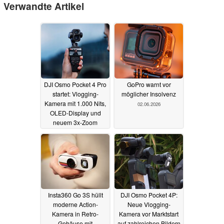
Verwandte Artikel
DJI Osmo Pocket 4 Pro
GoPro warnt vor
startet: Vlogging-
möglicher Insolvenz
Kamera mit 1.000 Nits,
02.06.2026
OLED-Display und
neuem 3x-Zoom
16.06.2026
Insta360 Go 3S hüllt
DJI Osmo Pocket 4P:
moderne Action-
Neue Vlogging-
Kamera in Retro-
Kamera vor Marktstart
Gehäuse mit
auf zahlreichen Bildern