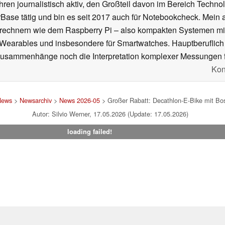
ahren journalistisch aktiv, den Großteil davon im Bereich Techn
se tätig und bin es seit 2017 auch für Notebookcheck. Mein ak
rechnern wie dem Raspberry Pi – also kompakten Systemen mit
n Wearables und insbesondere für Smartwatches. Hauptberuflich
Zusammenhänge noch die Interpretation komplexer Messungen f
Kon
News
>
Newsarchiv
>
News 2026-05
> Großer Rabatt: Decathlon-E-Bike mit Bos
Autor: Silvio Werner, 17.05.2026 (Update: 17.05.2026)
loading failed!
um
|
Team
|
Datenschutz
|
Kontakt
|
Cookie Einstellungen
| 05.08