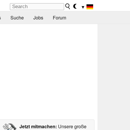
▼
s
Suche
Jobs
Forum
Jetzt mitmachen:
Unsere große