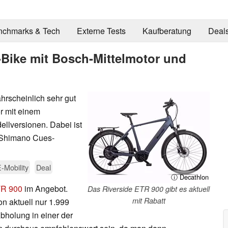
nchmarks & Tech
Externe Tests
Kaufberatung
Deal
-Bike mit Bosch-Mittelmotor und
ahrscheinlich sehr gut
r mit einem
ellversionen. Dabei ist
 Shimano Cues-
-Mobility
Deal
ⓘ Decathlon
TR 900
im Angebot.
Das Riverside ETR 900 gibt es aktuell
mit Rabatt
on aktuell nur 1.999
Abholung in einer der