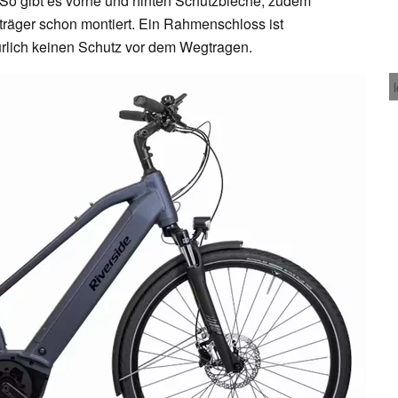
: So gibt es vorne und hinten Schutzbleche, zudem
räger schon montiert. Ein Rahmenschloss ist
atürlich keinen Schutz vor dem Wegtragen.