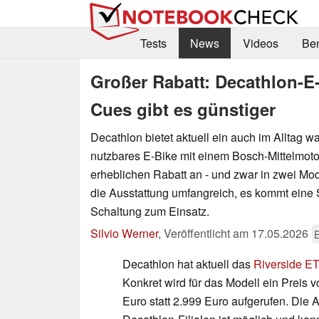
Tests
News
Videos
Be
Großer Rabatt: Decathlon-E
Cues gibt es günstiger
Decathlon bietet aktuell ein auch im Alltag w
nutzbares E-Bike mit einem Bosch-Mittelmoto
erheblichen Rabatt an - und zwar in zwei Mod
die Ausstattung umfangreich, es kommt eine
Schaltung zum Einsatz.
Silvio Werner
,
Veröffentlicht am
17.05.2026
E
Decathlon hat aktuell das
Riverside E
Konkret wird für das Modell ein Preis v
Euro statt 2.999 Euro aufgerufen. Die 