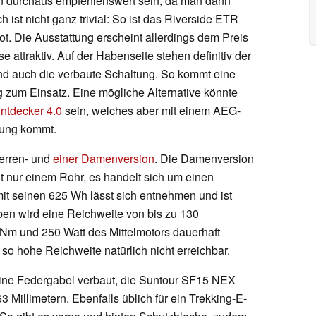
nn durchaus empfehlenswert sein, da man dann
h ist nicht ganz trivial: So ist das Riverside ETR
t. Die Ausstattung erscheint allerdings dem Preis
ttraktiv. Auf der Habenseite stehen definitiv der
nd auch die verbaute Schaltung. So kommt eine
um Einsatz. Eine mögliche Alternative könnte
ntdecker 4.0
sein, welches aber mit einem AEG-
ltung kommt.
Herren- und
einer Damenversion
. Die Damenversion
mit nur einem Rohr, es handelt sich um einen
 seinen 625 Wh lässt sich entnehmen und ist
en wird eine Reichweite von bis zu 130
Nm und 250 Watt des Mittelmotors dauerhaft
so hohe Reichweite natürlich nicht erreichbar.
 eine Federgabel verbaut, die Suntour SF15 NEX
 Millimetern. Ebenfalls üblich für ein Trekking-E-