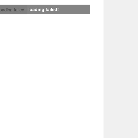
loading failed!
loading failed!