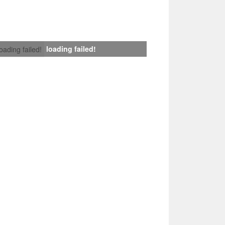
loading failed!
loading failed!