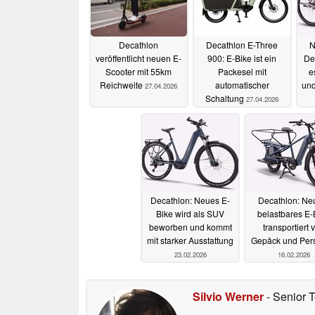
Decathlon
Decathlon E-Three
N
veröffentlicht neuen E-
900: E-Bike ist ein
De
Scooter mit 55km
Packesel mit
e
Reichweite
automatischer
und
27.04.2026
Schaltung
27.04.2026
Decathlon: Neues E-
Decathlon: Ne
Bike wird als SUV
belastbares E-
beworben und kommt
transportiert v
mit starker Ausstattung
Gepäck und Per
23.02.2026
16.02.2026
Silvio Werner
- Senior 