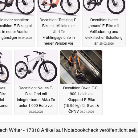
ie mehr schalten:
Decathlon: Trekking-E-
Decathlon bietet
cathlon-E-Bike gibt
Bike mit Mittelmotor
„neues“ E-Bike mit
s in neuer Version
fährt für
Vollfederung und
 günstiger
Frühlingsgefühle in
elektrischer Schaltung
06.04.2026
neuer Version vor
an
25.02.2026
01.03.2026
ues,
Decathlon: Neues E-
Decathlon Btwin E-FL
Bike
Bike fährt mit
900: Leichtes
iel
integrierbaren Akku für
Klapprad-E-Bike
sonen
unter 1.000 Euro vor
(15,95 kg) für Stadt &
ÖPNV
02.02.2026
26.01.2026
Tech Writer
- 17818 Artikel auf Notebookcheck veröffentlicht
seit