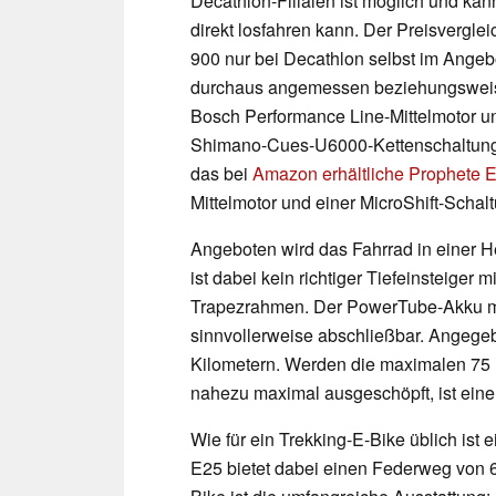
Decathlon-Filialen ist möglich und ka
direkt losfahren kann. Der Preisvergleic
900 nur bei Decathlon selbst im Angebo
durchaus angemessen beziehungsweise a
Bosch Performance Line-Mittelmotor u
Shimano-Cues-U6000-Kettenschaltung z
das bei
Amazon erhältliche Prophete E
Mittelmotor und einer MicroShift-Scha
Angeboten wird das Fahrrad in einer 
ist dabei kein richtiger Tiefeinsteiger 
Trapezrahmen. Der PowerTube-Akku mit
sinnvollerweise abschließbar. Angegeb
Kilometern. Werden die maximalen 75 
nahezu maximal ausgeschöpft, ist eine 
Wie für ein Trekking-E-Bike üblich ist
E25 bietet dabei einen Federweg von 63