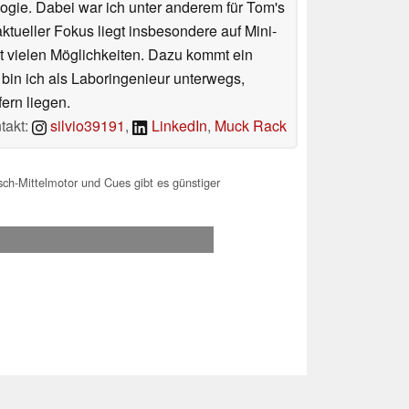
ologie. Dabei war ich unter anderem für Tom's
tueller Fokus liegt insbesondere auf Mini-
 vielen Möglichkeiten. Dazu kommt ein
 bin ich als Laboringenieur unterwegs,
ern liegen.
takt:
silvio39191
,
LinkedIn
,
Muck Rack
ch-Mittelmotor und Cues gibt es günstiger
.2026 19:13