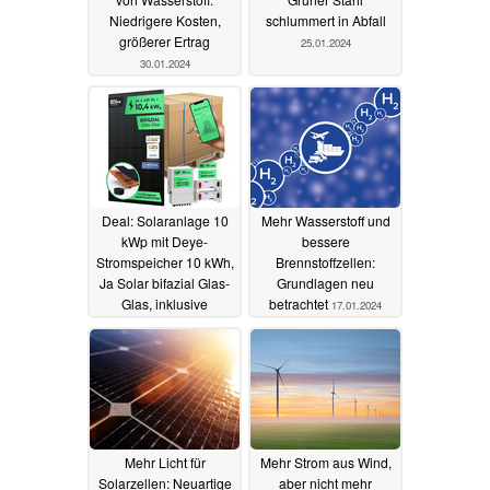
Niedrigere Kosten,
schlummert in Abfall
größerer Ertrag
25.01.2024
30.01.2024
Deal: Solaranlage 10
Mehr Wasserstoff und
kWp mit Deye-
bessere
Stromspeicher 10 kWh,
Brennstoffzellen:
Ja Solar bifazial Glas-
Grundlagen neu
Glas, inklusive
betrachtet
17.01.2024
Montagesystem jetzt
mit 18% Rabatt
18.01.2024
Mehr Licht für
Mehr Strom aus Wind,
Solarzellen: Neuartige
aber nicht mehr