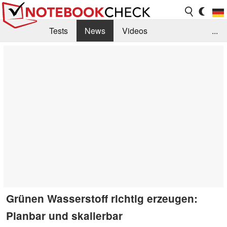
Tests
News
Videos
...
Benchmarks & Tech
Externe Tests
Kaufberatung
Deals
Suche
Jobs
Forum
Grünen Wasserstoff richtig erzeugen:
Planbar und skalierbar