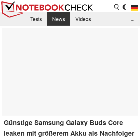
Tests
News
Videos
...
Benchmarks & Tech
Externe Tests
Kaufberatung
Deals
Suche
Jobs
Forum
Günstige Samsung Galaxy Buds Core
leaken mit größerem Akku als Nachfolger