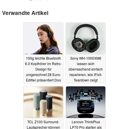
Verwandte Artikel
100g leichte Bluetooth
Sony WH-1000XM6
6.0 Kopfhörer im Retro-
lassen sich
Design für
überraschend einfach
umgerechnet 28 Euro:
reparieren, wie iFixit-
Edifier präsentiert Doo
Teardown zeigt
Ace
03.06.2025
30.05.2025
TCL Z100 Surround-
Lenovo ThinkPlus
Lautsprecher können
LP70 Pro starten als