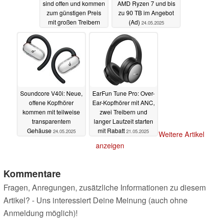
sind offen und kommen
AMD Ryzen 7 und bis
zum günstigen Preis
zu 90 TB im Angebot
mit großen Treibern
(Ad)
24.05.2025
25.05.2025
Soundcore V40i: Neue,
EarFun Tune Pro: Over-
offene Kopfhörer
Ear-Kopfhörer mit ANC,
kommen mit teilweise
zwei Treibern und
transparentem
langer Laufzeit starten
Gehäuse
mit Rabatt
24.05.2025
21.05.2025
Weitere Artikel
anzeigen
Kommentare
Fragen, Anregungen, zusätzliche Informationen zu diesem
Artikel? - Uns interessiert Deine Meinung (auch ohne
Anmeldung möglich)!