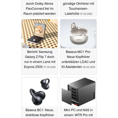
durch Dolby Atmos
günstige Ohrhörer mit
FlexConnect frei im
Touchscreen-
Raum platziert werden
Ladehülle
27.05.2025
27.05.2025
Bericht: Samsung
Baseus MC1 Pro:
Galaxy Z Flip 7 doch
Neue Kopfhörer
nur in einem Land mit
unterstützen LDAC und
Exynos 2500
KI-Assistenten
27.05.2025
25.05.2025
Baseus BC1: Neue,
Mini-PC und NAS in
drahtlose Kopfhörer
einem: WTR Pro mit